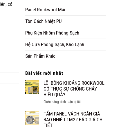
iên, có
Panel Rockwool Mái
Tôn Cách Nhiệt PU
Phụ Kiện Nhôm Phòng Sạch
Hệ Cửa Phòng Sạch, Kho Lạnh
Sản Phẩm Khác
Bài viết mới nhất
LÕI BÔNG KHOÁNG ROCKWOOL
CÓ THỰC SỰ CHỐNG CHÁY
HIỆU QUẢ?
ở
Chức năng bình luận bị tắt
LÕI
BÔNG
TẤM PANEL VÁCH NGĂN GIÁ
KHOÁNG
BAO NHIÊU 1M2? BÁO GIÁ CHI
ROCKWOOL
TIẾT
CÓ