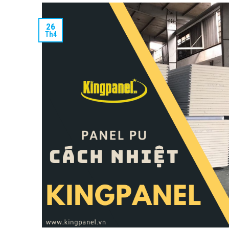
26
Th4