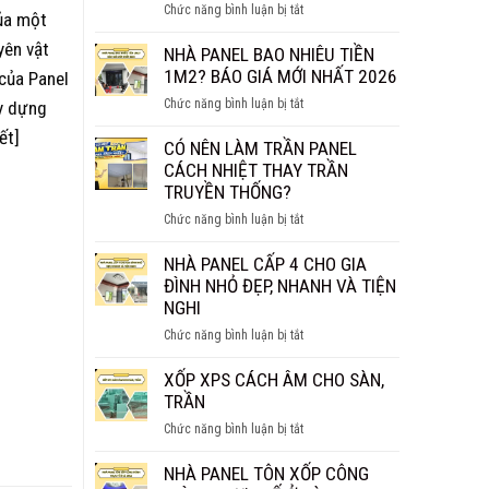
ở
Chức năng bình luận bị tắt
của một
THỰC
TẤM
SỰ
yên vật
PANEL
NHÀ PANEL BAO NHIÊU TIỀN
CHỐNG
VÁCH
1M2? BÁO GIÁ MỚI NHẤT 2026
 của Panel
CHÁY
NGĂN
HIỆU
ở
Chức năng bình luận bị tắt
ây dựng
GIÁ
QUẢ?
NHÀ
BAO
ết]
PANEL
CÓ NÊN LÀM TRẦN PANEL
NHIÊU
BAO
CÁCH NHIỆT THAY TRẦN
1M2?
NHIÊU
TRUYỀN THỐNG?
BÁO
TIỀN
GIÁ
ở
Chức năng bình luận bị tắt
1M2?
CHI
CÓ
BÁO
TIẾT
NÊN
NHÀ PANEL CẤP 4 CHO GIA
GIÁ
LÀM
ĐÌNH NHỎ ĐẸP, NHANH VÀ TIỆN
MỚI
TRẦN
NGHI
NHẤT
PANEL
2026
ở
Chức năng bình luận bị tắt
CÁCH
NHÀ
NHIỆT
PANEL
XỐP XPS CÁCH ÂM CHO SÀN,
THAY
CẤP
TRẦN
TRẦN
4
TRUYỀN
ở
Chức năng bình luận bị tắt
CHO
THỐNG?
XỐP
GIA
XPS
NHÀ PANEL TÔN XỐP CÔNG
ĐÌNH