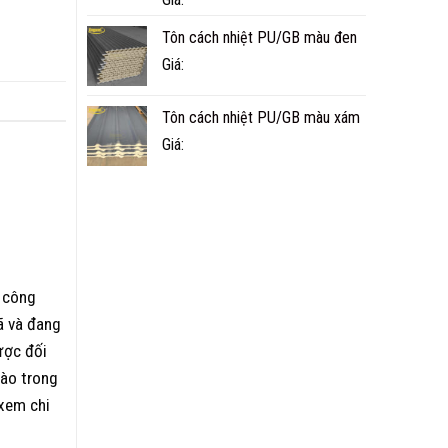
Tôn cách nhiệt PU/GB màu đen
Giá:
Tôn cách nhiệt PU/GB màu xám
Giá:
i công
ã và đang
ược đối
vào trong
[xem chi