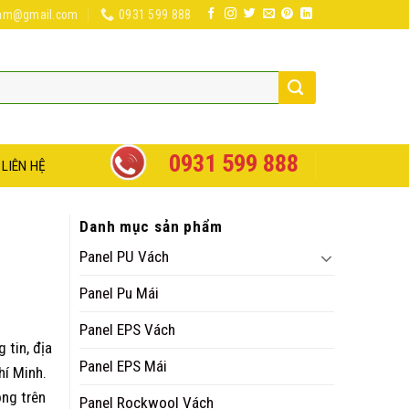
nam@gmail.com
0931 599 888
0931 599 888
LIÊN HỆ
Danh mục sản phẩm
Panel PU Vách
Panel Pu Mái
Panel EPS Vách
 tin, địa
Panel EPS Mái
hí Minh.
ộng trên
Panel Rockwool Vách