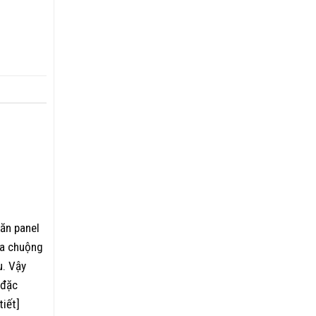
găn panel
ưa chuộng
u. Vậy
 đặc
tiết]