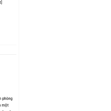
t]
àm phòng
h một