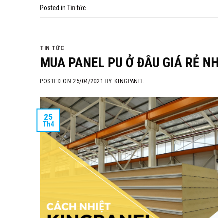
Posted in
Tin tức
TIN TỨC
MUA PANEL PU Ở ĐÂU GIÁ RẺ N
POSTED ON
25/04/2021
BY
KINGPANEL
25
Th4