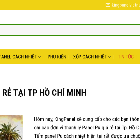
kingpanelviet
PANEL CÁCH NHIỆT
PHỤ KIỆN
XỐP CÁCH NHIỆT
TIN TỨC
 RẺ TẠI TP HỒ CHÍ MINH
Hôm nay, KingPanel sẽ cung cấp cho các bạn thông
chỉ các đơn vị thanh lý Panel Pu giá rẻ tại Tp. Hồ C
Tấm panel Pu cách nhiệt hiện tại rất được ưa chu