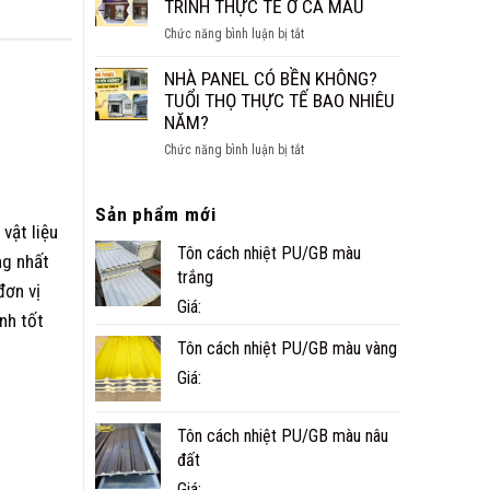
CÁCH
TRÌNH THỰC TẾ Ở CÀ MAU
NHỎ
ÂM
ĐẸP,
ở
Chức năng bình luận bị tắt
CHO
NHANH
NHÀ
SÀN,
VÀ
PANEL
NHÀ PANEL CÓ BỀN KHÔNG?
TRẦN
TIỆN
TÔN
TUỔI THỌ THỰC TẾ BAO NHIÊU
NGHI
XỐP
NĂM?
CÔNG
ở
Chức năng bình luận bị tắt
TRÌNH
NHÀ
THỰC
PANEL
TẾ
Sản phẩm mới
CÓ
Ở
 vật liệu
BỀN
CÀ
Tôn cách nhiệt PU/GB màu
KHÔNG?
ng nhất
MAU
TUỔI
trắng
đơn vị
THỌ
Giá:
THỰC
nh tốt
TẾ
Tôn cách nhiệt PU/GB màu vàng
BAO
Giá:
NHIÊU
NĂM?
Tôn cách nhiệt PU/GB màu nâu
đất
Giá: