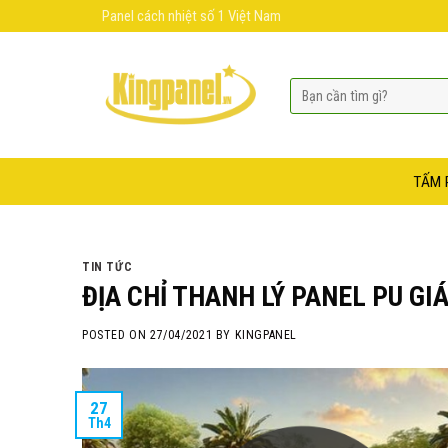
Skip
Panel cách nhiệt số 1 Việt Nam
to
content
TẤM 
TIN TỨC
ĐỊA CHỈ THANH LÝ PANEL PU GIÁ
POSTED ON
27/04/2021
BY
KINGPANEL
27
Th4