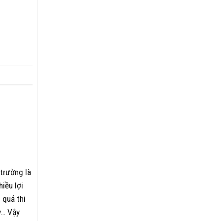
 trường là
iều lợi
 quả thi
y… Vậy