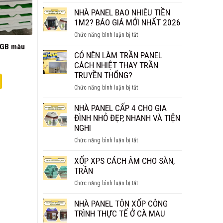
TẤM
SỰ
PANEL
NHÀ PANEL BAO NHIÊU TIỀN
CHỐNG
VÁCH
1M2? BÁO GIÁ MỚI NHẤT 2026
CHÁY
NGĂN
HIỆU
ở
Chức năng bình luận bị tắt
GIÁ
QUẢ?
NHÀ
/GB màu
BAO
PANEL
CÓ NÊN LÀM TRẦN PANEL
NHIÊU
BAO
CÁCH NHIỆT THAY TRẦN
1M2?
NHIÊU
TRUYỀN THỐNG?
BÁO
TIỀN
GIÁ
ở
Chức năng bình luận bị tắt
1M2?
CHI
CÓ
BÁO
TIẾT
NÊN
NHÀ PANEL CẤP 4 CHO GIA
GIÁ
LÀM
ĐÌNH NHỎ ĐẸP, NHANH VÀ TIỆN
MỚI
TRẦN
NGHI
NHẤT
PANEL
2026
ở
Chức năng bình luận bị tắt
CÁCH
NHÀ
NHIỆT
PANEL
XỐP XPS CÁCH ÂM CHO SÀN,
THAY
CẤP
TRẦN
TRẦN
4
TRUYỀN
ở
Chức năng bình luận bị tắt
CHO
THỐNG?
XỐP
GIA
XPS
NHÀ PANEL TÔN XỐP CÔNG
ĐÌNH
CÁCH
TRÌNH THỰC TẾ Ở CÀ MAU
NHỎ
ÂM