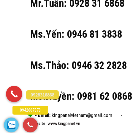
Mr.Tuân: 0928 31 6868
Ms.Yến: 0946 81 3838
Ms.Thảo: 0946 32 2828
Ms.Huyền: 0981 62 0868
0928316868
0942667878
- Email:
kingpanelvietnam@gmail.com
-
Website:
www.kingpanel.vn