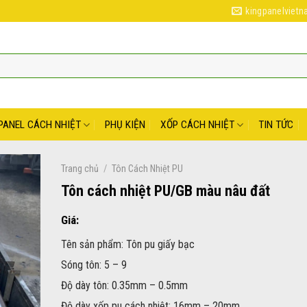
kingpanelviet
PANEL CÁCH NHIỆT
PHỤ KIỆN
XỐP CÁCH NHIỆT
TIN TỨC
/
Trang chủ
Tôn Cách Nhiệt PU
Tôn cách nhiệt PU/GB màu nâu đất
Giá:
Tên sản phẩm: Tôn pu giấy bạc
Sóng tôn: 5 – 9
Độ dày tôn: 0.35mm – 0.5mm
Độ dày xốp pu cách nhiệt: 16mm – 20mm