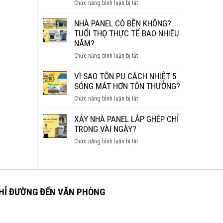
ĐẸP,
ở
Chức năng bình luận bị tắt
CHO
NHANH
NHÀ
SÀN,
VÀ
PANEL
NHÀ PANEL CÓ BỀN KHÔNG?
TRẦN
TIỆN
TÔN
TUỔI THỌ THỰC TẾ BAO NHIÊU
NGHI
XỐP
NĂM?
CÔNG
ở
Chức năng bình luận bị tắt
TRÌNH
NHÀ
THỰC
PANEL
VÌ SAO TÔN PU CÁCH NHIỆT 5
TẾ
CÓ
SÓNG MÁT HƠN TÔN THƯỜNG?
Ở
BỀN
CÀ
ở
Chức năng bình luận bị tắt
KHÔNG?
MAU
VÌ
TUỔI
SAO
XÂY NHÀ PANEL LẮP GHÉP CHỈ
THỌ
TÔN
TRONG VÀI NGÀY?
THỰC
PU
TẾ
ở
Chức năng bình luận bị tắt
CÁCH
BAO
XÂY
NHIỆT
NHIÊU
NHÀ
5
NĂM?
PANEL
SÓNG
LẮP
MÁT
GHÉP
HỈ ĐƯỜNG ĐẾN VĂN PHÒNG
HƠN
CHỈ
TÔN
TRONG
THƯỜNG?
VÀI