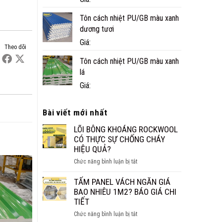
Tôn cách nhiệt PU/GB màu xanh
dương tươi
Giá:
Theo dõi
Tôn cách nhiệt PU/GB màu xanh
lá
Giá:
Bài viết mới nhất
LÕI BÔNG KHOÁNG ROCKWOOL
CÓ THỰC SỰ CHỐNG CHÁY
HIỆU QUẢ?
ở
Chức năng bình luận bị tắt
LÕI
BÔNG
TẤM PANEL VÁCH NGĂN GIÁ
KHOÁNG
BAO NHIÊU 1M2? BÁO GIÁ CHI
ROCKWOOL
TIẾT
CÓ
ở
Chức năng bình luận bị tắt
THỰC