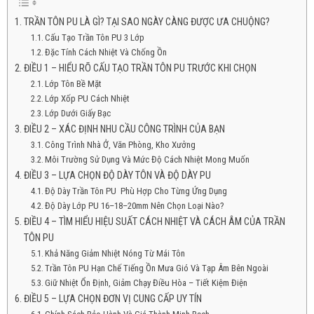
TRẦN TÔN PU LÀ GÌ? TẠI SAO NGÀY CÀNG ĐƯỢC ƯA CHUỘNG?
Cấu Tạo Trần Tôn PU 3 Lớp
Đặc Tính Cách Nhiệt Và Chống Ồn
ĐIỀU 1 – HIỂU RÕ CẤU TẠO TRẦN TÔN PU TRƯỚC KHI CHỌN
Lớp Tôn Bề Mặt
Lớp Xốp PU Cách Nhiệt
Lớp Dưới Giấy Bạc
ĐIỀU 2 – XÁC ĐỊNH NHU CẦU CÔNG TRÌNH CỦA BẠN
Công Trình Nhà Ở, Văn Phòng, Kho Xưởng
Môi Trường Sử Dụng Và Mức Độ Cách Nhiệt Mong Muốn
ĐIỀU 3 – LỰA CHỌN ĐỘ DÀY TÔN VÀ ĐỘ DÀY PU
Độ Dày Trần Tôn PU Phù Hợp Cho Từng Ứng Dụng
Độ Dày Lớp PU 16–18–20mm Nên Chọn Loại Nào?
ĐIỀU 4 – TÌM HIỂU HIỆU SUẤT CÁCH NHIỆT VÀ CÁCH ÂM CỦA TRẦN
TÔN PU
Khả Năng Giảm Nhiệt Nóng Từ Mái Tôn
Trần Tôn PU Hạn Chế Tiếng Ồn Mưa Gió Và Tạp Âm Bên Ngoài
Giữ Nhiệt Ổn Định, Giảm Chạy Điều Hòa – Tiết Kiệm Điện
ĐIỀU 5 – LỰA CHỌN ĐƠN VỊ CUNG CẤP UY TÍN