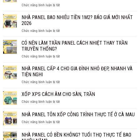
ở
Chức năng bình luận bị tắt
TẤM
PANEL
NHÀ PANEL BAO NHIÊU TIỀN 1M2? BÁO GIÁ MỚI NHẤT
VÁCH
2026
NGĂN
ở
Chức năng bình luận bị tắt
GIÁ
NHÀ
BAO
PANEL
CÓ NÊN LÀM TRẦN PANEL CÁCH NHIỆT THAY TRẦN
NHIÊU
BAO
1M2?
TRUYỀN THỐNG?
NHIÊU
BÁO
ở
Chức năng bình luận bị tắt
TIỀN
GIÁ
CÓ
1M2?
CHI
NÊN
NHÀ PANEL CẤP 4 CHO GIA ĐÌNH NHỎ ĐẸP, NHANH VÀ
BÁO
TIẾT
LÀM
GIÁ
TIỆN NGHI
TRẦN
MỚI
ở
Chức năng bình luận bị tắt
PANEL
NHẤT
NHÀ
CÁCH
2026
PANEL
XỐP XPS CÁCH ÂM CHO SÀN, TRẦN
NHIỆT
CẤP
THAY
ở
Chức năng bình luận bị tắt
4
TRẦN
XỐP
CHO
TRUYỀN
XPS
NHÀ PANEL TÔN XỐP CÔNG TRÌNH THỰC TẾ Ở CÀ MAU
GIA
THỐNG?
CÁCH
ĐÌNH
ở
Chức năng bình luận bị tắt
ÂM
NHỎ
NHÀ
CHO
ĐẸP,
PANEL
SÀN,
NHÀ PANEL CÓ BỀN KHÔNG? TUỔI THỌ THỰC TẾ BAO
NHANH
TÔN
TRẦN