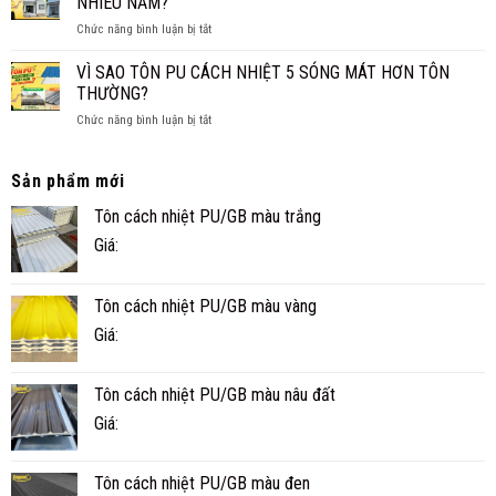
NHIÊU NĂM?
VÀ
XỐP
TIỆN
ở
Chức năng bình luận bị tắt
CÔNG
NGHI
NHÀ
TRÌNH
PANEL
THỰC
VÌ SAO TÔN PU CÁCH NHIỆT 5 SÓNG MÁT HƠN TÔN
CÓ
TẾ
THƯỜNG?
BỀN
Ở
ở
Chức năng bình luận bị tắt
KHÔNG?
CÀ
VÌ
TUỔI
MAU
SAO
THỌ
TÔN
Sản phẩm mới
THỰC
PU
TẾ
Tôn cách nhiệt PU/GB màu trắng
CÁCH
BAO
NHIỆT
NHIÊU
Giá:
5
NĂM?
SÓNG
MÁT
Tôn cách nhiệt PU/GB màu vàng
HƠN
TÔN
Giá:
THƯỜNG?
Tôn cách nhiệt PU/GB màu nâu đất
Giá:
Tôn cách nhiệt PU/GB màu đen