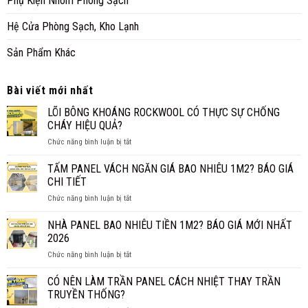
Phụ Kiện Nhôm Phòng Sạch
Hệ Cửa Phòng Sạch, Kho Lạnh
Sản Phẩm Khác
Bài viết mới nhất
LÕI BÔNG KHOÁNG ROCKWOOL CÓ THỰC SỰ CHỐNG
CHÁY HIỆU QUẢ?
ở
Chức năng bình luận bị tắt
LÕI
BÔNG
TẤM PANEL VÁCH NGĂN GIÁ BAO NHIÊU 1M2? BÁO GIÁ
KHOÁNG
CHI TIẾT
ROCKWOOL
ở
Chức năng bình luận bị tắt
CÓ
TẤM
THỰC
PANEL
NHÀ PANEL BAO NHIÊU TIỀN 1M2? BÁO GIÁ MỚI NHẤT
SỰ
VÁCH
CHỐNG
2026
NGĂN
CHÁY
ở
Chức năng bình luận bị tắt
GIÁ
HIỆU
NHÀ
BAO
QUẢ?
PANEL
CÓ NÊN LÀM TRẦN PANEL CÁCH NHIỆT THAY TRẦN
NHIÊU
BAO
1M2?
TRUYỀN THỐNG?
NHIÊU
BÁO