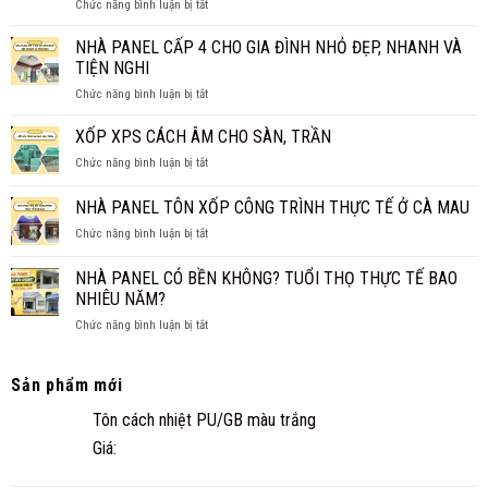
ở
Chức năng bình luận bị tắt
TIỀN
GIÁ
CÓ
1M2?
CHI
NÊN
NHÀ PANEL CẤP 4 CHO GIA ĐÌNH NHỎ ĐẸP, NHANH VÀ
BÁO
TIẾT
LÀM
GIÁ
TIỆN NGHI
TRẦN
MỚI
ở
Chức năng bình luận bị tắt
PANEL
NHẤT
NHÀ
CÁCH
2026
PANEL
XỐP XPS CÁCH ÂM CHO SÀN, TRẦN
NHIỆT
CẤP
THAY
ở
Chức năng bình luận bị tắt
4
TRẦN
XỐP
CHO
TRUYỀN
XPS
NHÀ PANEL TÔN XỐP CÔNG TRÌNH THỰC TẾ Ở CÀ MAU
GIA
THỐNG?
CÁCH
ĐÌNH
ở
Chức năng bình luận bị tắt
ÂM
NHỎ
NHÀ
CHO
ĐẸP,
PANEL
SÀN,
NHÀ PANEL CÓ BỀN KHÔNG? TUỔI THỌ THỰC TẾ BAO
NHANH
TÔN
TRẦN
NHIÊU NĂM?
VÀ
XỐP
TIỆN
ở
Chức năng bình luận bị tắt
CÔNG
NGHI
NHÀ
TRÌNH
PANEL
THỰC
CÓ
TẾ
Sản phẩm mới
BỀN
Ở
Tôn cách nhiệt PU/GB màu trắng
KHÔNG?
CÀ
TUỔI
MAU
Giá:
THỌ
THỰC