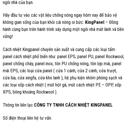
ngôi nhà của bạn.
Hãy đầu tư vào các vật liệu chống nóng ngay hôm nay để bảo vệ
không gian sống của bạn khỏi cái nóng oi bức.
KingPanel
– Đồng
hành cùng bạn trên hành trình xây dựng một ngôi nhà mát lành và bền
vững!
Cách nhiệt Kingpanel chuyên sản xuất và cung cấp các loại tấm
panel cách nhiệt phổ biến như: panel EPS, panel PU, panel Rockwool,
panel chống cháy, panel inox, tôn PU chống nóng, tôn lợp mái, panel
mái EPS, các loại cửa panel ( cửa 1 cánh, cửa 2 cánh, cửa trượt,
cửa lùa, cửa xingfa, cửa kho lanh ), hệ phụ kiện nhôm phòng sạch và
các loại xốp cách nhiệt ( mút hột gà, mút cách nhiệt PE – OPP, xốp
XPS, bông khoáng Rockwool ).
Thông tin liên lạc
CÔNG TY TNHH CÁCH NHIỆT KINGPANEL
Số điện thoại liên hệ tư vấn: