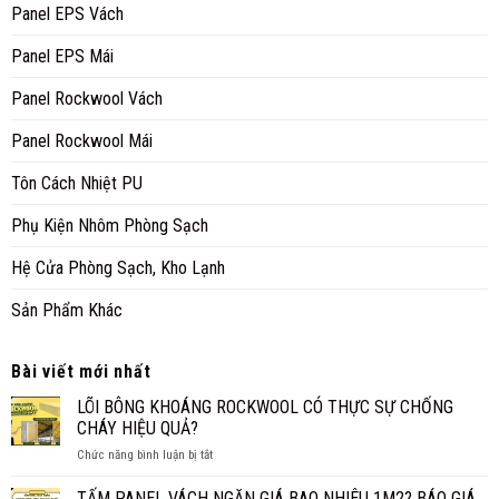
Panel EPS Vách
Panel EPS Mái
Panel Rockwool Vách
Panel Rockwool Mái
Tôn Cách Nhiệt PU
Phụ Kiện Nhôm Phòng Sạch
Hệ Cửa Phòng Sạch, Kho Lạnh
Sản Phẩm Khác
Bài viết mới nhất
LÕI BÔNG KHOÁNG ROCKWOOL CÓ THỰC SỰ CHỐNG
CHÁY HIỆU QUẢ?
ở
Chức năng bình luận bị tắt
LÕI
BÔNG
TẤM PANEL VÁCH NGĂN GIÁ BAO NHIÊU 1M2? BÁO GIÁ