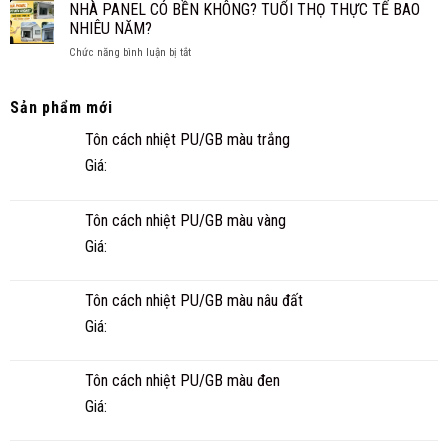
PANEL
SÀN,
NHÀ PANEL CÓ BỀN KHÔNG? TUỔI THỌ THỰC TẾ BAO
NHANH
TÔN
TRẦN
NHIÊU NĂM?
VÀ
XỐP
TIỆN
ở
Chức năng bình luận bị tắt
CÔNG
NGHI
NHÀ
TRÌNH
PANEL
THỰC
CÓ
TẾ
Sản phẩm mới
BỀN
Ở
Tôn cách nhiệt PU/GB màu trắng
KHÔNG?
CÀ
TUỔI
MAU
Giá:
THỌ
THỰC
TẾ
Tôn cách nhiệt PU/GB màu vàng
BAO
NHIÊU
Giá:
NĂM?
Tôn cách nhiệt PU/GB màu nâu đất
Giá:
Tôn cách nhiệt PU/GB màu đen
Giá: