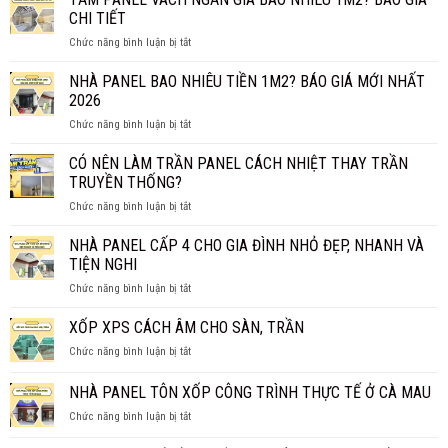
KHOÁNG
CHI TIẾT
ROCKWOOL
ở
Chức năng bình luận bị tắt
CÓ
TẤM
THỰC
PANEL
NHÀ PANEL BAO NHIÊU TIỀN 1M2? BÁO GIÁ MỚI NHẤT
SỰ
VÁCH
CHỐNG
2026
NGĂN
CHÁY
ở
Chức năng bình luận bị tắt
GIÁ
HIỆU
NHÀ
BAO
QUẢ?
PANEL
CÓ NÊN LÀM TRẦN PANEL CÁCH NHIỆT THAY TRẦN
NHIÊU
BAO
1M2?
TRUYỀN THỐNG?
NHIÊU
BÁO
ở
Chức năng bình luận bị tắt
TIỀN
GIÁ
CÓ
1M2?
CHI
NÊN
NHÀ PANEL CẤP 4 CHO GIA ĐÌNH NHỎ ĐẸP, NHANH VÀ
BÁO
TIẾT
LÀM
GIÁ
TIỆN NGHI
TRẦN
MỚI
ở
Chức năng bình luận bị tắt
PANEL
NHẤT
NHÀ
CÁCH
2026
PANEL
XỐP XPS CÁCH ÂM CHO SÀN, TRẦN
NHIỆT
CẤP
THAY
ở
Chức năng bình luận bị tắt
4
TRẦN
XỐP
CHO
TRUYỀN
XPS
NHÀ PANEL TÔN XỐP CÔNG TRÌNH THỰC TẾ Ở CÀ MAU
GIA
THỐNG?
CÁCH
ĐÌNH
ở
Chức năng bình luận bị tắt
ÂM
NHỎ
NHÀ
CHO
ĐẸP,