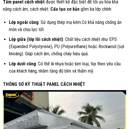
Tấm panel cách nhiệt
được thiết kế đặc biệt để tối ưu hóa khả
năng cách âm, cách nhiệt.
Cấu tạo cơ bản
gồm ba lớp chính:
Lớp ngoài cùng
: Sử dụng thép mạ kẽm.Có khả năng chống ăn
mòn và chịu lực tốt.
Lớp giữa (lớp lõi cách nhiệt)
: Chất liệu cách nhiệt như EPS
(Expanded Polystyrene), PU (Polyurethane) hoặc Rockwool (sợi
khoáng). Giúp cách âm, chống cháy hiệu quả.
Lớp dưới cùng
: Có thể là nhựa hoặc kim loại, tùy theo yêu cầu
của khách hàng, nhằm tăng độ bền và thẩm mỹ.
THÔNG SỐ KỸ THUẬT PANEL CÁCH NHIỆT