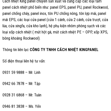
Cách nhiệt King panel chuyên sản xuất và cung cấp các loại tấm
panel cách nhiệt phổ biến như: panel EPS, panel PU, panel Rockwool,
panel chống cháy, panel inox, tôn PU chống nóng, tôn lợp mái, panel
mái EPS, các loại cửa panel (cửa 1 cánh, cửa 2 cánh, cửa trượt, cửa
lùa, cửa xingfa, cửa kho lạnh), hệ phụ kiện nhôm phòng sạch và các
loại xốp cách nhiệt ( mút hột gà, mút cách nhiệt PE – OPP, xốp XPS,
bông khoáng Rockwool).
Thông tin liên lạc
CÔNG TY TNHH CÁCH NHIỆT KINGPANEL
Số điện thoại liên hệ tư vấn:
0931 59 9888 – Mr. Linh
0942 66 7878 – Mr. Tập
0928 31 6868 – Mr. Tuân
0946 81 3838 – Ms.
Yến