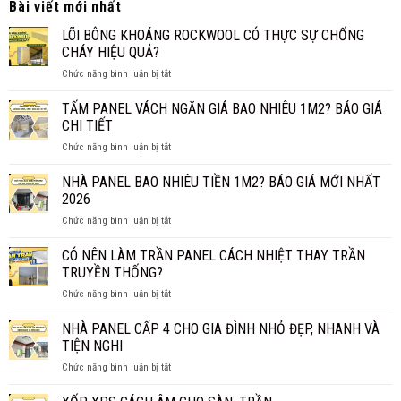
Bài viết mới nhất
LÕI BÔNG KHOÁNG ROCKWOOL CÓ THỰC SỰ CHỐNG
CHÁY HIỆU QUẢ?
ở
Chức năng bình luận bị tắt
LÕI
BÔNG
TẤM PANEL VÁCH NGĂN GIÁ BAO NHIÊU 1M2? BÁO GIÁ
KHOÁNG
CHI TIẾT
ROCKWOOL
ở
Chức năng bình luận bị tắt
CÓ
TẤM
THỰC
PANEL
NHÀ PANEL BAO NHIÊU TIỀN 1M2? BÁO GIÁ MỚI NHẤT
SỰ
VÁCH
CHỐNG
2026
NGĂN
CHÁY
ở
Chức năng bình luận bị tắt
GIÁ
HIỆU
NHÀ
BAO
QUẢ?
PANEL
CÓ NÊN LÀM TRẦN PANEL CÁCH NHIỆT THAY TRẦN
NHIÊU
BAO
1M2?
TRUYỀN THỐNG?
NHIÊU
BÁO
ở
Chức năng bình luận bị tắt
TIỀN
GIÁ
CÓ
1M2?
CHI
NÊN
NHÀ PANEL CẤP 4 CHO GIA ĐÌNH NHỎ ĐẸP, NHANH VÀ
BÁO
TIẾT
LÀM
GIÁ
TIỆN NGHI
TRẦN
MỚI
ở
Chức năng bình luận bị tắt
PANEL
NHẤT
NHÀ
CÁCH
2026
PANEL
NHIỆT