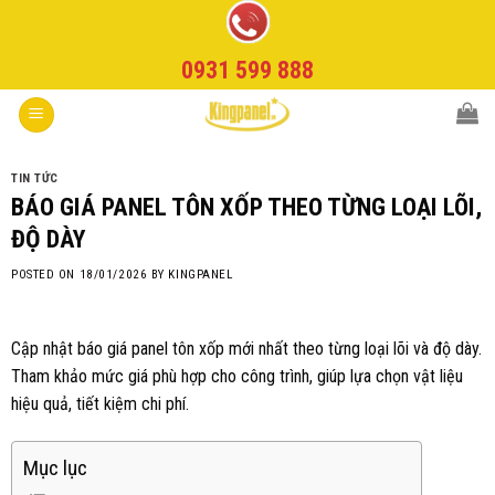
Skip
to
0931 599 888
content
TIN TỨC
BÁO GIÁ PANEL TÔN XỐP THEO TỪNG LOẠI LÕI,
ĐỘ DÀY
POSTED ON
18/01/2026
BY
KINGPANEL
Cập nhật báo giá panel tôn xốp mới nhất theo từng loại lõi và độ dày.
Tham khảo mức giá phù hợp cho công trình, giúp lựa chọn vật liệu
hiệu quả, tiết kiệm chi phí.
Mục lục