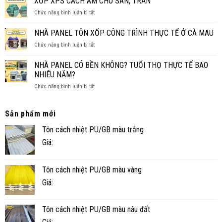
XỐP XPS CÁCH ÂM CHO SÀN, TRẦN
CẤP
THAY
ở
Chức năng bình luận bị tắt
4
TRẦN
XỐP
CHO
TRUYỀN
XPS
NHÀ PANEL TÔN XỐP CÔNG TRÌNH THỰC TẾ Ở CÀ MAU
GIA
THỐNG?
CÁCH
ĐÌNH
ở
Chức năng bình luận bị tắt
ÂM
NHỎ
NHÀ
CHO
ĐẸP,
PANEL
SÀN,
NHÀ PANEL CÓ BỀN KHÔNG? TUỔI THỌ THỰC TẾ BAO
NHANH
TÔN
TRẦN
NHIÊU NĂM?
VÀ
XỐP
TIỆN
ở
Chức năng bình luận bị tắt
CÔNG
NGHI
NHÀ
TRÌNH
PANEL
THỰC
CÓ
TẾ
Sản phẩm mới
BỀN
Ở
Tôn cách nhiệt PU/GB màu trắng
KHÔNG?
CÀ
TUỔI
MAU
Giá:
THỌ
THỰC
TẾ
Tôn cách nhiệt PU/GB màu vàng
BAO
NHIÊU
Giá:
NĂM?
Tôn cách nhiệt PU/GB màu nâu đất