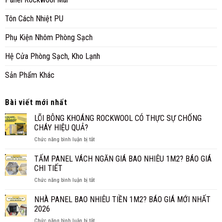
Tôn Cách Nhiệt PU
Phụ Kiện Nhôm Phòng Sạch
Hệ Cửa Phòng Sạch, Kho Lạnh
Sản Phẩm Khác
Bài viết mới nhất
LÕI BÔNG KHOÁNG ROCKWOOL CÓ THỰC SỰ CHỐNG
CHÁY HIỆU QUẢ?
ở
Chức năng bình luận bị tắt
LÕI
BÔNG
TẤM PANEL VÁCH NGĂN GIÁ BAO NHIÊU 1M2? BÁO GIÁ
KHOÁNG
CHI TIẾT
ROCKWOOL
ở
Chức năng bình luận bị tắt
CÓ
TẤM
THỰC
PANEL
NHÀ PANEL BAO NHIÊU TIỀN 1M2? BÁO GIÁ MỚI NHẤT
SỰ
VÁCH
CHỐNG
2026
NGĂN
CHÁY
ở
Chức năng bình luận bị tắt
GIÁ