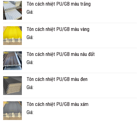
Tôn cách nhiệt PU/GB màu trắng
KHÔNG?
CÀ
TUỔI
MAU
Giá:
THỌ
THỰC
TẾ
Tôn cách nhiệt PU/GB màu vàng
BAO
NHIÊU
Giá:
NĂM?
Tôn cách nhiệt PU/GB màu nâu đất
Giá:
Tôn cách nhiệt PU/GB màu đen
Giá:
Tôn cách nhiệt PU/GB màu xám
Giá: