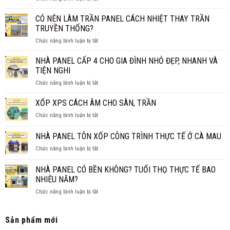
HIỆU
NHÀ
BAO
QUẢ?
PANEL
CÓ NÊN LÀM TRẦN PANEL CÁCH NHIỆT THAY TRẦN
NHIÊU
BAO
1M2?
TRUYỀN THỐNG?
NHIÊU
BÁO
ở
Chức năng bình luận bị tắt
TIỀN
GIÁ
CÓ
1M2?
CHI
NÊN
NHÀ PANEL CẤP 4 CHO GIA ĐÌNH NHỎ ĐẸP, NHANH VÀ
BÁO
TIẾT
LÀM
GIÁ
TIỆN NGHI
TRẦN
MỚI
ở
Chức năng bình luận bị tắt
PANEL
NHẤT
NHÀ
CÁCH
2026
PANEL
XỐP XPS CÁCH ÂM CHO SÀN, TRẦN
NHIỆT
CẤP
THAY
ở
Chức năng bình luận bị tắt
4
TRẦN
XỐP
CHO
TRUYỀN
XPS
NHÀ PANEL TÔN XỐP CÔNG TRÌNH THỰC TẾ Ở CÀ MAU
GIA
THỐNG?
CÁCH
ĐÌNH
ở
Chức năng bình luận bị tắt
ÂM
NHỎ
NHÀ
CHO
ĐẸP,
PANEL
SÀN,
NHÀ PANEL CÓ BỀN KHÔNG? TUỔI THỌ THỰC TẾ BAO
NHANH
TÔN
TRẦN
NHIÊU NĂM?
VÀ
XỐP
TIỆN
ở
Chức năng bình luận bị tắt
CÔNG
NGHI
NHÀ
TRÌNH
PANEL
THỰC
CÓ
TẾ
Sản phẩm mới
BỀN
Ở