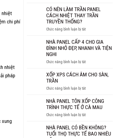
NHÀ
BAO
PANEL
CÓ NÊN LÀM TRẦN PANEL
NHIÊU
 nhiệt
BAO
CÁCH NHIỆT THAY TRẦN
1M2?
NHIÊU
TRUYỀN THỐNG?
ệm chi phí
BÁO
TIỀN
GIÁ
ở
Chức năng bình luận bị tắt
1M2?
CHI
CÓ
BÁO
TIẾT
NÊN
NHÀ PANEL CẤP 4 CHO GIA
GIÁ
LÀM
ĐÌNH NHỎ ĐẸP, NHANH VÀ TIỆN
MỚI
TRẦN
NGHI
NHẤT
PANEL
2026
ở
Chức năng bình luận bị tắt
CÁCH
h nhiệt
NHÀ
NHIỆT
PANEL
XỐP XPS CÁCH ÂM CHO SÀN,
iải pháp
THAY
CẤP
TRẦN
TRẦN
4
TRUYỀN
ở
Chức năng bình luận bị tắt
CHO
THỐNG?
XỐP
GIA
XPS
NHÀ PANEL TÔN XỐP CÔNG
ĐÌNH
CÁCH
TRÌNH THỰC TẾ Ở CÀ MAU
NHỎ
ÂM
ĐẸP,
ở
Chức năng bình luận bị tắt
CHO
c xung
NHANH
NHÀ
SÀN,
VÀ
PANEL
NHÀ PANEL CÓ BỀN KHÔNG?
TRẦN
TIỆN
TÔN
TUỔI THỌ THỰC TẾ BAO NHIÊU
NGHI
XỐP