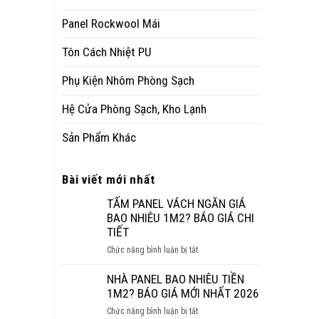
Panel Rockwool Mái
Tôn Cách Nhiệt PU
Phụ Kiện Nhôm Phòng Sạch
Hệ Cửa Phòng Sạch, Kho Lạnh
Sản Phẩm Khác
Bài viết mới nhất
TẤM PANEL VÁCH NGĂN GIÁ
BAO NHIÊU 1M2? BÁO GIÁ CHI
TIẾT
ở
Chức năng bình luận bị tắt
TẤM
PANEL
NHÀ PANEL BAO NHIÊU TIỀN
VÁCH
1M2? BÁO GIÁ MỚI NHẤT 2026
NGĂN
ở
Chức năng bình luận bị tắt
GIÁ