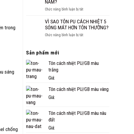
NĂM?
CÔNG
ở
Chức năng bình luận bị tắt
TRÌNH
NHÀ
THỰC
PANEL
VÌ SAO TÔN PU CÁCH NHIỆT 5
TẾ
CÓ
SÓNG MÁT HƠN TÔN THƯỜNG?
ên trong
Ở
BỀN
CÀ
ở
Chức năng bình luận bị tắt
KHÔNG?
MAU
VÌ
TUỔI
SAO
THỌ
Sản phẩm mới
TÔN
THỰC
PU
TẾ
Tôn cách nhiệt PU/GB màu
CÁCH
BAO
NHIỆT
trắng
àu sáng
NHIÊU
5
Giá:
NĂM?
SÓNG
MÁT
Tôn cách nhiệt PU/GB màu vàng
HƠN
Giá:
TÔN
THƯỜNG?
Tôn cách nhiệt PU/GB màu nâu
đất
Giá:
nel chống