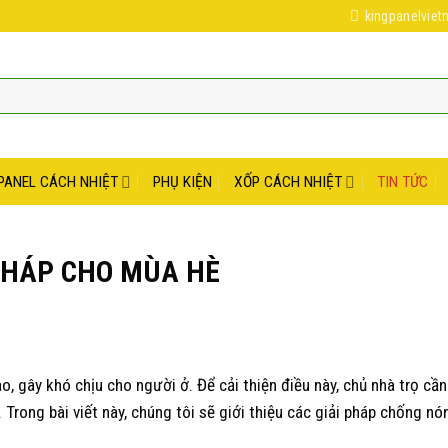
kingpanelvie
PANEL CÁCH NHIỆT
PHỤ KIỆN
XỐP CÁCH NHIỆT
TIN TỨC
PHÁP CHO MÙA HÈ
, gây khó chịu cho người ở. Để cải thiện điều này, chủ nhà trọ cần
rong bài viết này, chúng tôi sẽ giới thiệu các giải pháp chống nó