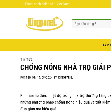
Skip
Panel cách nhiệt số 1 Việt Nam
to
content
TẤM 
TIN TỨC
CHỐNG NÓNG NHÀ TRỌ GIẢI 
POSTED ON
15/08/2024
BY
KINGPANEL
Khi mùa hè đến, nhiệt độ trong nhà trọ thường tăng cao
những phương pháp chống nóng hiệu quả và tiết kiệm. T
đơn giản mà hiệu quả