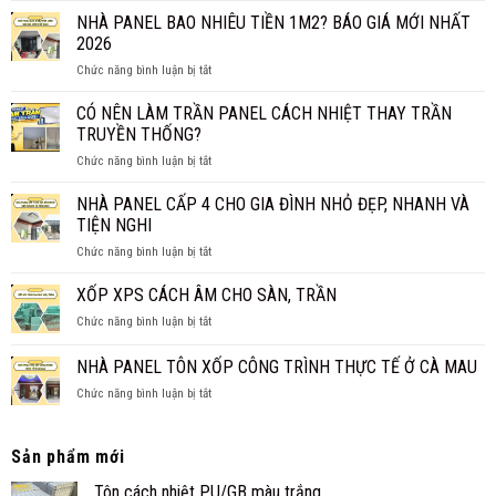
THỰC
PANEL
NHÀ PANEL BAO NHIÊU TIỀN 1M2? BÁO GIÁ MỚI NHẤT
SỰ
VÁCH
CHỐNG
2026
NGĂN
CHÁY
ở
Chức năng bình luận bị tắt
GIÁ
HIỆU
NHÀ
BAO
QUẢ?
PANEL
CÓ NÊN LÀM TRẦN PANEL CÁCH NHIỆT THAY TRẦN
NHIÊU
BAO
1M2?
TRUYỀN THỐNG?
NHIÊU
BÁO
ở
Chức năng bình luận bị tắt
TIỀN
GIÁ
CÓ
1M2?
CHI
NÊN
NHÀ PANEL CẤP 4 CHO GIA ĐÌNH NHỎ ĐẸP, NHANH VÀ
BÁO
TIẾT
LÀM
GIÁ
TIỆN NGHI
TRẦN
MỚI
ở
Chức năng bình luận bị tắt
PANEL
NHẤT
NHÀ
CÁCH
2026
PANEL
XỐP XPS CÁCH ÂM CHO SÀN, TRẦN
NHIỆT
CẤP
THAY
ở
Chức năng bình luận bị tắt
4
TRẦN
XỐP
CHO
TRUYỀN
XPS
NHÀ PANEL TÔN XỐP CÔNG TRÌNH THỰC TẾ Ở CÀ MAU
GIA
THỐNG?
CÁCH
ĐÌNH
ở
Chức năng bình luận bị tắt
ÂM
NHỎ
NHÀ
CHO
ĐẸP,
PANEL
SÀN,
NHANH
TÔN
TRẦN
Sản phẩm mới
VÀ
XỐP
TIỆN
CÔNG
Tôn cách nhiệt PU/GB màu trắng
NGHI