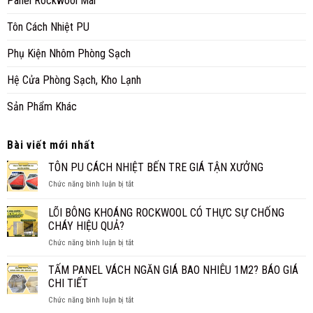
Panel Rockwool Mái
Tôn Cách Nhiệt PU
Phụ Kiện Nhôm Phòng Sạch
Hệ Cửa Phòng Sạch, Kho Lạnh
Sản Phẩm Khác
Bài viết mới nhất
TÔN PU CÁCH NHIỆT BẾN TRE GIÁ TẬN XƯỞNG
ở
Chức năng bình luận bị tắt
TÔN
PU
LÕI BÔNG KHOÁNG ROCKWOOL CÓ THỰC SỰ CHỐNG
CÁCH
CHÁY HIỆU QUẢ?
NHIỆT
ở
Chức năng bình luận bị tắt
BẾN
LÕI
TRE
BÔNG
GIÁ
TẤM PANEL VÁCH NGĂN GIÁ BAO NHIÊU 1M2? BÁO GIÁ
KHOÁNG
TẬN
CHI TIẾT
ROCKWOOL
XƯỞNG
ở
Chức năng bình luận bị tắt
CÓ
TẤM