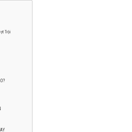
ợt Trội
ẢO?
N
NAY