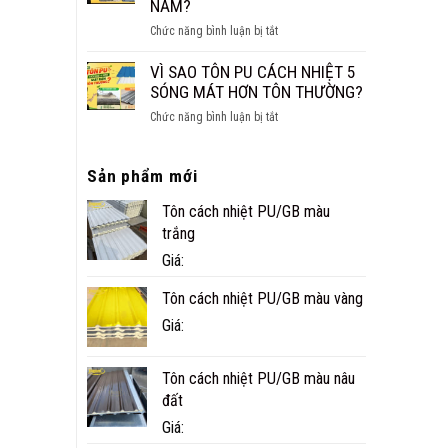
NĂM?
CÔNG
ở
Chức năng bình luận bị tắt
TRÌNH
NHÀ
THỰC
PANEL
VÌ SAO TÔN PU CÁCH NHIỆT 5
TẾ
CÓ
SÓNG MÁT HƠN TÔN THƯỜNG?
Ở
BỀN
CÀ
ở
Chức năng bình luận bị tắt
KHÔNG?
MAU
VÌ
TUỔI
SAO
THỌ
Sản phẩm mới
TÔN
THỰC
PU
TẾ
Tôn cách nhiệt PU/GB màu
CÁCH
BAO
NHIỆT
trắng
NHIÊU
5
Giá:
NĂM?
SÓNG
MÁT
Tôn cách nhiệt PU/GB màu vàng
HƠN
Giá:
TÔN
THƯỜNG?
Tôn cách nhiệt PU/GB màu nâu
đất
Giá: