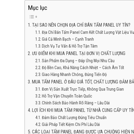
Mục lục
TẠI SAO NÊN CHỌN ĐỊA CHỈ BÁN TẤM PANEL UY TÍN?
Địa Chỉ Bán Tấm Panel Cam Kết Chất Lượng Vật Liệu Vư
Giá Cả Minh Bạch – Cạnh Tranh
Dịch Vụ Tư Vấn & Hỗ Trợ Tận Tâm
ƯU ĐIỂM KHI MUA PANEL TẠI ĐƠN VỊ CHẤT LƯỢNG
Sản Phẩm Đa Dạng – Đáp Ứng Mọi Nhu Cầu
Độ Bền Cao, Khả Năng Cách Nhiệt – Cách Âm Tốt
Giao Hàng Nhanh Chóng, Đúng Tiến Độ
MUA TẤM PANEL Ở ĐÂU GIÁ TỐT, CHẤT LƯỢNG ĐẢM B
Đơn Vị Sản Xuất Trực Tiếp, Không Qua Trung Gian
Hỗ Trợ Vận Chuyển Toàn Quốc
Chính Sách Bảo Hành Rõ Ràng – Lâu Dài
LỢI ÍCH KHI MUA TẤM PANEL TỪ NHÀ CUNG CẤP UY TÍ
Đảm Bảo Chất Lượng Đúng Tiêu Chuẩn
Giải Pháp Tiết Kiệm Chi Phí Lâu Dài
CÁC LOẠI TẤM PANEL ĐANG ĐƯỢC ƯA CHUỘNG HIỆN 