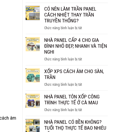
NHÀ
BAO
PANEL
CÓ NÊN LÀM TRẦN PANEL
NHIÊU
BAO
CÁCH NHIỆT THAY TRẦN
1M2?
NHIÊU
TRUYỀN THỐNG?
BÁO
TIỀN
GIÁ
ở
Chức năng bình luận bị tắt
1M2?
CHI
CÓ
BÁO
TIẾT
NÊN
NHÀ PANEL CẤP 4 CHO GIA
GIÁ
LÀM
ĐÌNH NHỎ ĐẸP, NHANH VÀ TIỆN
MỚI
TRẦN
NGHI
NHẤT
PANEL
2026
ở
Chức năng bình luận bị tắt
CÁCH
NHÀ
NHIỆT
PANEL
XỐP XPS CÁCH ÂM CHO SÀN,
THAY
CẤP
TRẦN
TRẦN
4
TRUYỀN
ở
Chức năng bình luận bị tắt
CHO
THỐNG?
XỐP
GIA
XPS
NHÀ PANEL TÔN XỐP CÔNG
ĐÌNH
CÁCH
TRÌNH THỰC TẾ Ở CÀ MAU
NHỎ
ÂM
ĐẸP,
ở
Chức năng bình luận bị tắt
CHO
NHANH
NHÀ
 cách âm
SÀN,
VÀ
PANEL
NHÀ PANEL CÓ BỀN KHÔNG?
TRẦN
TIỆN
TÔN
TUỔI THỌ THỰC TẾ BAO NHIÊU
NGHI
XỐP