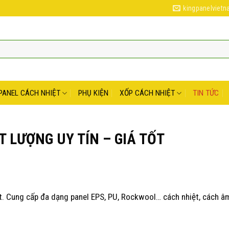
kingpanelviet
PANEL CÁCH NHIỆT
PHỤ KIỆN
XỐP CÁCH NHIỆT
TIN TỨC
T LƯỢNG UY TÍN – GIÁ TỐT
tốt. Cung cấp đa dạng panel EPS, PU, Rockwool… cách nhiệt, cách â