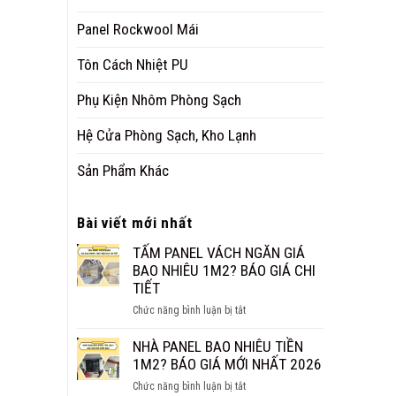
Panel Rockwool Mái
Tôn Cách Nhiệt PU
Phụ Kiện Nhôm Phòng Sạch
Hệ Cửa Phòng Sạch, Kho Lạnh
Sản Phẩm Khác
Bài viết mới nhất
TẤM PANEL VÁCH NGĂN GIÁ
BAO NHIÊU 1M2? BÁO GIÁ CHI
TIẾT
ở
Chức năng bình luận bị tắt
TẤM
PANEL
NHÀ PANEL BAO NHIÊU TIỀN
VÁCH
1M2? BÁO GIÁ MỚI NHẤT 2026
NGĂN
ở
Chức năng bình luận bị tắt
GIÁ