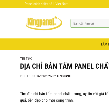
Skip
Panel cách nhiệt số 1 Việt Nam
to
content
TẤM 
TIN TỨC
ĐỊA CHỈ BÁN TẤM PANEL CHẤ
POSTED ON
16/09/2025
BY
KINGPANEL
Tìm địa chỉ bán tấm panel chất lượng, uy tín với giá 
quả, bền đẹp cho mọi công trình.