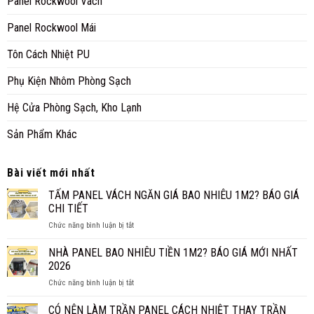
Panel Rockwool Vách
Panel Rockwool Mái
Tôn Cách Nhiệt PU
Phụ Kiện Nhôm Phòng Sạch
Hệ Cửa Phòng Sạch, Kho Lạnh
Sản Phẩm Khác
Bài viết mới nhất
TẤM PANEL VÁCH NGĂN GIÁ BAO NHIÊU 1M2? BÁO GIÁ
CHI TIẾT
ở
Chức năng bình luận bị tắt
TẤM
PANEL
NHÀ PANEL BAO NHIÊU TIỀN 1M2? BÁO GIÁ MỚI NHẤT
VÁCH
2026
NGĂN
ở
Chức năng bình luận bị tắt
GIÁ
NHÀ
BAO
PANEL
CÓ NÊN LÀM TRẦN PANEL CÁCH NHIỆT THAY TRẦN
NHIÊU