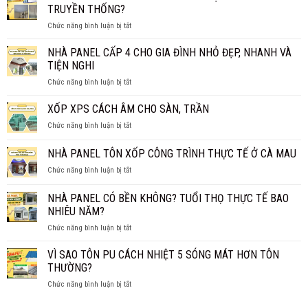
BAO
1M2?
TRUYỀN THỐNG?
NHIÊU
BÁO
ở
Chức năng bình luận bị tắt
TIỀN
GIÁ
CÓ
1M2?
CHI
NÊN
NHÀ PANEL CẤP 4 CHO GIA ĐÌNH NHỎ ĐẸP, NHANH VÀ
BÁO
TIẾT
LÀM
GIÁ
TIỆN NGHI
TRẦN
MỚI
ở
Chức năng bình luận bị tắt
PANEL
NHẤT
NHÀ
CÁCH
2026
PANEL
XỐP XPS CÁCH ÂM CHO SÀN, TRẦN
NHIỆT
CẤP
THAY
ở
Chức năng bình luận bị tắt
4
TRẦN
XỐP
CHO
TRUYỀN
XPS
NHÀ PANEL TÔN XỐP CÔNG TRÌNH THỰC TẾ Ở CÀ MAU
GIA
THỐNG?
CÁCH
ĐÌNH
ở
Chức năng bình luận bị tắt
ÂM
NHỎ
NHÀ
CHO
ĐẸP,
PANEL
SÀN,
NHÀ PANEL CÓ BỀN KHÔNG? TUỔI THỌ THỰC TẾ BAO
NHANH
TÔN
TRẦN
NHIÊU NĂM?
VÀ
XỐP
TIỆN
ở
Chức năng bình luận bị tắt
CÔNG
NGHI
NHÀ
TRÌNH
PANEL
THỰC
VÌ SAO TÔN PU CÁCH NHIỆT 5 SÓNG MÁT HƠN TÔN
CÓ
TẾ
THƯỜNG?
BỀN
Ở
ở
Chức năng bình luận bị tắt
KHÔNG?
CÀ
VÌ
TUỔI
MAU
SAO