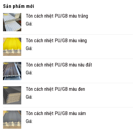
THỌ
TÔN
Sản phẩm mới
THỰC
PU
TẾ
Tôn cách nhiệt PU/GB màu trắng
CÁCH
BAO
NHIỆT
NHIÊU
Giá:
5
NĂM?
SÓNG
MÁT
Tôn cách nhiệt PU/GB màu vàng
HƠN
TÔN
Giá:
THƯỜNG?
Tôn cách nhiệt PU/GB màu nâu đất
Giá:
Tôn cách nhiệt PU/GB màu đen
Giá:
Tôn cách nhiệt PU/GB màu xám
Giá: