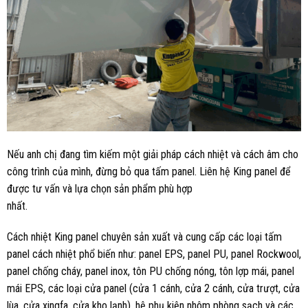
Nếu anh chị đang tìm kiếm một giải pháp cách nhiệt và cách âm cho
công trình của mình, đừng bỏ qua tấm panel. Liên hệ King panel để
được tư vấn và lựa chọn sản phẩm phù hợp
n
Cách nhiệt King panel chuyên sản xuất và cung cấp các loại tấm
panel cách nhiệt phổ biến như: panel EPS, panel PU, panel Rockwool,
panel chống cháy, panel inox, tôn PU chống nóng, tôn lợp mái, panel
mái EPS, các loại cửa panel (cửa 1 cánh, cửa 2 cánh, cửa trượt, cửa
lùa, cửa xingfa, cửa kho lạnh), hệ phụ kiện nhôm phòng sạch và các