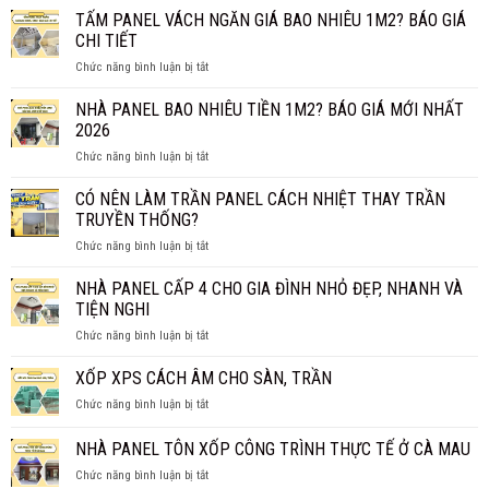
BÔNG
TẤM PANEL VÁCH NGĂN GIÁ BAO NHIÊU 1M2? BÁO GIÁ
KHOÁNG
CHI TIẾT
ROCKWOOL
ở
Chức năng bình luận bị tắt
CÓ
TẤM
THỰC
PANEL
NHÀ PANEL BAO NHIÊU TIỀN 1M2? BÁO GIÁ MỚI NHẤT
SỰ
VÁCH
CHỐNG
2026
NGĂN
CHÁY
ở
Chức năng bình luận bị tắt
GIÁ
HIỆU
NHÀ
BAO
QUẢ?
PANEL
CÓ NÊN LÀM TRẦN PANEL CÁCH NHIỆT THAY TRẦN
NHIÊU
BAO
1M2?
TRUYỀN THỐNG?
NHIÊU
BÁO
ở
Chức năng bình luận bị tắt
TIỀN
GIÁ
CÓ
1M2?
CHI
NÊN
NHÀ PANEL CẤP 4 CHO GIA ĐÌNH NHỎ ĐẸP, NHANH VÀ
BÁO
TIẾT
LÀM
GIÁ
TIỆN NGHI
TRẦN
MỚI
ở
Chức năng bình luận bị tắt
PANEL
NHẤT
NHÀ
CÁCH
2026
PANEL
XỐP XPS CÁCH ÂM CHO SÀN, TRẦN
NHIỆT
CẤP
THAY
ở
Chức năng bình luận bị tắt
4
TRẦN
XỐP
CHO
TRUYỀN
XPS
NHÀ PANEL TÔN XỐP CÔNG TRÌNH THỰC TẾ Ở CÀ MAU
GIA
THỐNG?
CÁCH
ĐÌNH
ở
Chức năng bình luận bị tắt
ÂM
NHỎ