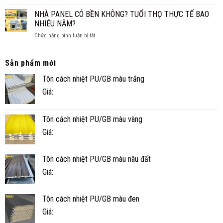
NHÀ
CHO
ĐẸP,
PANEL
SÀN,
NHÀ PANEL CÓ BỀN KHÔNG? TUỔI THỌ THỰC TẾ BAO
NHANH
TÔN
TRẦN
NHIÊU NĂM?
VÀ
XỐP
TIỆN
ở
Chức năng bình luận bị tắt
CÔNG
NGHI
NHÀ
TRÌNH
PANEL
THỰC
CÓ
TẾ
Sản phẩm mới
BỀN
Ở
Tôn cách nhiệt PU/GB màu trắng
KHÔNG?
CÀ
TUỔI
MAU
Giá:
THỌ
THỰC
TẾ
Tôn cách nhiệt PU/GB màu vàng
BAO
NHIÊU
Giá:
NĂM?
Tôn cách nhiệt PU/GB màu nâu đất
Giá:
Tôn cách nhiệt PU/GB màu đen
Giá: