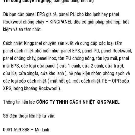
Thi công chuyên nghiệp
, bàn giao đúng tiến độ
Dù bạn cần panel EPS giá rẻ, panel PU cho kho lạnh hay panel
Rockwool chống cháy – KINGPANEL đều có giải pháp phù hợp, tiết
kiệm và an tâm nhất.
Cách nhiệt Kingpanel chuyên sản xuất và cung cấp các loại tấm
panel cách nhiệt phổ biến như: panel EPS, panel PU, panel Rockwool,
panel chống cháy, panel inox, tôn PU chống nóng, tôn lợp mái, panel
mái EPS, các loại cửa panel ( cửa 1 cánh, cửa 2 cánh, cửa trượt,
cửa lùa, cửa xingfa, cửa kho lanh ), hệ phụ kiện nhôm phòng sạch và
các loại xốp cách nhiệt ( mút hột gà, mút cách nhiệt PE – OPP, xốp
XPS, bông khoáng Rockwool ).
Thông tin liên lạc
CÔNG TY TNHH CÁCH NHIỆT KINGPANEL
Số điện thoại liên hệ tư vấn:
0931 599 888 – Mr. Linh