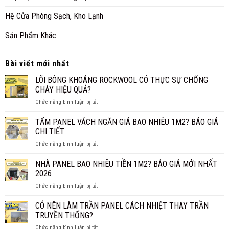
Hệ Cửa Phòng Sạch, Kho Lạnh
Sản Phẩm Khác
Bài viết mới nhất
LÕI BÔNG KHOÁNG ROCKWOOL CÓ THỰC SỰ CHỐNG
CHÁY HIỆU QUẢ?
ở
Chức năng bình luận bị tắt
LÕI
BÔNG
TẤM PANEL VÁCH NGĂN GIÁ BAO NHIÊU 1M2? BÁO GIÁ
KHOÁNG
CHI TIẾT
ROCKWOOL
ở
Chức năng bình luận bị tắt
CÓ
TẤM
THỰC
PANEL
NHÀ PANEL BAO NHIÊU TIỀN 1M2? BÁO GIÁ MỚI NHẤT
SỰ
VÁCH
CHỐNG
2026
NGĂN
CHÁY
ở
Chức năng bình luận bị tắt
GIÁ
HIỆU
NHÀ
BAO
QUẢ?
PANEL
CÓ NÊN LÀM TRẦN PANEL CÁCH NHIỆT THAY TRẦN
NHIÊU
BAO
1M2?
TRUYỀN THỐNG?
NHIÊU
BÁO
ở
Chức năng bình luận bị tắt
TIỀN