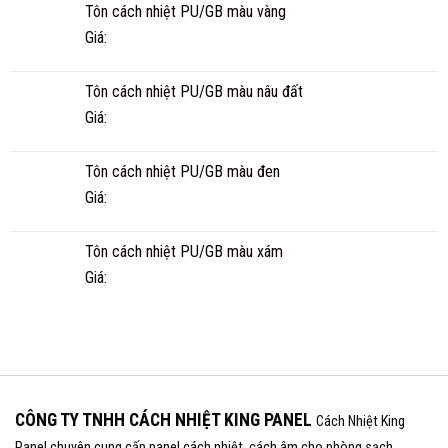
Tôn cách nhiệt PU/GB màu vàng
BAO
NHIÊU
Giá:
NĂM?
Tôn cách nhiệt PU/GB màu nâu đất
Giá:
Tôn cách nhiệt PU/GB màu đen
Giá:
Tôn cách nhiệt PU/GB màu xám
Giá:
CÔNG TY TNHH CÁCH NHIỆT KING PANEL
Cách Nhiệt King
Panel chuyên cung cấp panel cách nhiệt, cách âm cho phòng sạch,