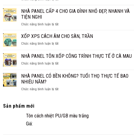
GIÁ
CÓ
1M2?
CHI
NÊN
NHÀ PANEL CẤP 4 CHO GIA ĐÌNH NHỎ ĐẸP, NHANH VÀ
BÁO
TIẾT
LÀM
GIÁ
TIỆN NGHI
TRẦN
MỚI
ở
Chức năng bình luận bị tắt
PANEL
NHẤT
NHÀ
CÁCH
2026
PANEL
XỐP XPS CÁCH ÂM CHO SÀN, TRẦN
NHIỆT
CẤP
THAY
ở
Chức năng bình luận bị tắt
4
TRẦN
XỐP
CHO
TRUYỀN
XPS
NHÀ PANEL TÔN XỐP CÔNG TRÌNH THỰC TẾ Ở CÀ MAU
GIA
THỐNG?
CÁCH
ĐÌNH
ở
Chức năng bình luận bị tắt
ÂM
NHỎ
NHÀ
CHO
ĐẸP,
PANEL
SÀN,
NHÀ PANEL CÓ BỀN KHÔNG? TUỔI THỌ THỰC TẾ BAO
NHANH
TÔN
TRẦN
NHIÊU NĂM?
VÀ
XỐP
TIỆN
ở
Chức năng bình luận bị tắt
CÔNG
NGHI
NHÀ
TRÌNH
PANEL
THỰC
CÓ
TẾ
Sản phẩm mới
BỀN
Ở
Tôn cách nhiệt PU/GB màu trắng
KHÔNG?
CÀ
TUỔI
MAU
Giá:
THỌ
THỰC
TẾ