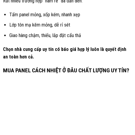
Rất nhiều trường hợp “ham rẻ” đã dẫn đến:
Tấm panel mỏng, xốp kém, nhanh xẹp
Lớp tôn mạ kẽm mỏng, dễ rỉ sét
Giao hàng chậm, thiếu, lắp đặt cẩu thả
Chọn nhà cung cấp uy tín có báo giá hợp lý luôn là quyết định
an toàn hơn cả.
MUA PANEL CÁCH NHIỆT Ở ĐÂU CHẤT LƯỢNG UY TÍN?