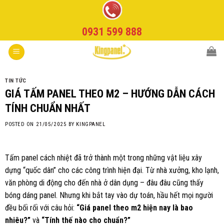
Skip
to
0931 599 888
content
TIN TỨC
GIÁ TẤM PANEL THEO M2 – HƯỚNG DẪN CÁCH
TÍNH CHUẨN NHẤT
POSTED ON
21/05/2025
BY
KINGPANEL
Tấm panel cách nhiệt đã trở thành một trong những vật liệu xây
dựng “quốc dân” cho các công trình hiện đại. Từ nhà xưởng, kho lạnh,
văn phòng di động cho đến nhà ở dân dụng – đâu đâu cũng thấy
bóng dáng panel. Nhưng khi bắt tay vào dự toán, hầu hết mọi người
đều bối rối với câu hỏi:
“Giá panel theo m2 hiện nay là bao
nhiêu?”
và
“Tính thế nào cho chuẩn?”