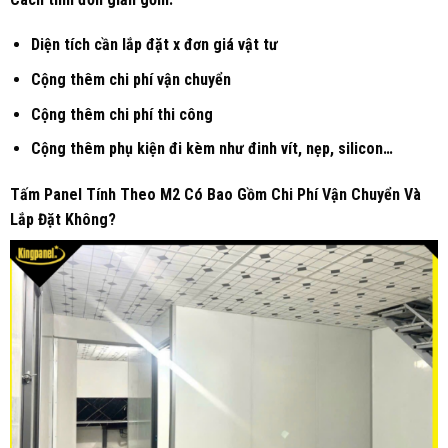
Diện tích cần lắp đặt x đơn giá vật tư
Cộng thêm chi phí vận chuyển
Cộng thêm chi phí thi công
Cộng thêm phụ kiện đi kèm như đinh vít, nẹp, silicon…
Tấm
P
anel
T
ính
T
heo
M
2
C
ó
B
ao
G
ồm
C
hi
P
hí
V
ận
C
huyển
V
à
L
ắp
Đ
ặt
K
hông?