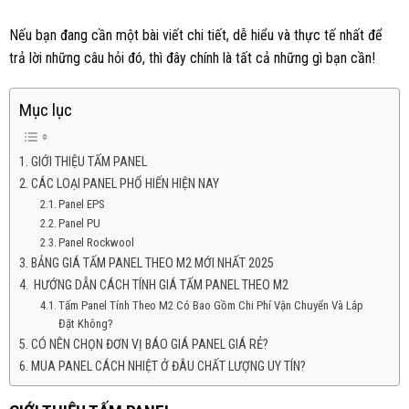
Nếu bạn đang cần một bài viết chi tiết, dễ hiểu và thực tế nhất để
trả lời những câu hỏi đó, thì đây chính là tất cả những gì bạn cần!
Mục lục
GIỚI THIỆU TẤM PANEL
CÁC LOẠI PANEL PHỔ HIẾN HIỆN NAY
Panel EPS
Panel PU
Panel Rockwool
BẢNG GIÁ TẤM PANEL THEO M2 MỚI NHẤT 2025
HƯỚNG DẪN CÁCH TÍNH GIÁ TẤM PANEL THEO M2
Tấm Panel Tính Theo M2 Có Bao Gồm Chi Phí Vận Chuyển Và Lắp
Đặt Không?
CÓ NÊN CHỌN ĐƠN VỊ BÁO GIÁ PANEL GIÁ RẺ?
MUA PANEL CÁCH NHIỆT Ở ĐÂU CHẤT LƯỢNG UY TÍN?