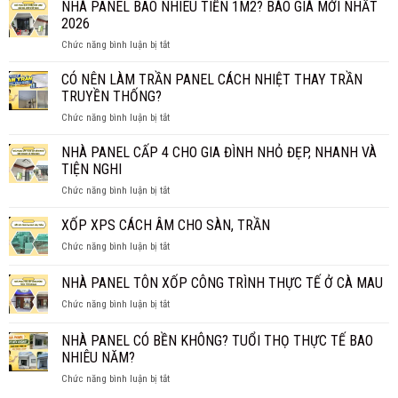
PANEL
NHÀ PANEL BAO NHIÊU TIỀN 1M2? BÁO GIÁ MỚI NHẤT
SỰ
VÁCH
CHỐNG
2026
NGĂN
CHÁY
ở
Chức năng bình luận bị tắt
GIÁ
HIỆU
NHÀ
BAO
QUẢ?
PANEL
CÓ NÊN LÀM TRẦN PANEL CÁCH NHIỆT THAY TRẦN
NHIÊU
BAO
1M2?
TRUYỀN THỐNG?
NHIÊU
BÁO
ở
Chức năng bình luận bị tắt
TIỀN
GIÁ
CÓ
1M2?
CHI
NÊN
NHÀ PANEL CẤP 4 CHO GIA ĐÌNH NHỎ ĐẸP, NHANH VÀ
BÁO
TIẾT
LÀM
GIÁ
TIỆN NGHI
TRẦN
MỚI
ở
Chức năng bình luận bị tắt
PANEL
NHẤT
NHÀ
CÁCH
2026
PANEL
XỐP XPS CÁCH ÂM CHO SÀN, TRẦN
NHIỆT
CẤP
THAY
ở
Chức năng bình luận bị tắt
4
TRẦN
XỐP
CHO
TRUYỀN
XPS
NHÀ PANEL TÔN XỐP CÔNG TRÌNH THỰC TẾ Ở CÀ MAU
GIA
THỐNG?
CÁCH
ĐÌNH
ở
Chức năng bình luận bị tắt
ÂM
NHỎ
NHÀ
CHO
ĐẸP,
PANEL
SÀN,
NHÀ PANEL CÓ BỀN KHÔNG? TUỔI THỌ THỰC TẾ BAO
NHANH
TÔN
TRẦN
NHIÊU NĂM?
VÀ
XỐP
TIỆN
ở
Chức năng bình luận bị tắt
CÔNG
NGHI
NHÀ
TRÌNH