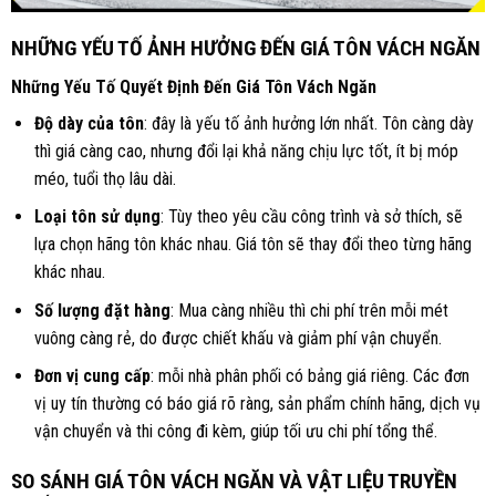
NHỮNG YẾU TỐ ẢNH HƯỞNG ĐẾN GIÁ TÔN VÁCH NGĂN
Những Yếu Tố Quyết Định Đến Giá Tôn Vách
Ngăn
Độ dày của tôn
: đây là yếu tố ảnh hưởng lớn nhất.
Tôn
càng dày
thì giá càng cao, nhưng đổi lại khả năng chịu lực tốt, ít bị móp
méo, tuổi thọ lâu dài.
Loại tôn sử dụng
: Tùy theo yêu cầu công trình và sở thích, sẽ
lựa chọn hãng tôn khác nhau. Giá tôn sẽ thay đổi theo từng hãng
khác nhau.
Số lượng đặt hàng
: Mua càng nhiều thì chi phí trên mỗi mét
vuông càng rẻ, do được chiết khấu và giảm phí vận chuyển.
Đơn vị cung cấp
: mỗi nhà phân phối có bảng giá riêng. Các đơn
vị uy tín thường có báo giá rõ ràng, sản phẩm chính hãng, dịch vụ
vận chuyển và thi công đi kèm, giúp tối ưu chi phí tổng thể.
SO SÁNH GIÁ TÔN VÁCH NGĂN VÀ VẬT LIỆU TRUYỀN