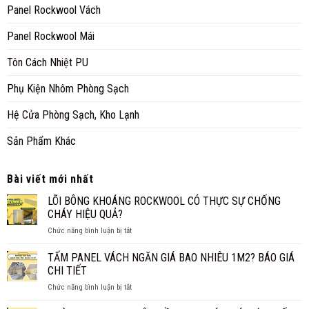
Panel Rockwool Vách
Panel Rockwool Mái
Tôn Cách Nhiệt PU
Phụ Kiện Nhôm Phòng Sạch
Hệ Cửa Phòng Sạch, Kho Lạnh
Sản Phẩm Khác
Bài viết mới nhất
LÕI BÔNG KHOÁNG ROCKWOOL CÓ THỰC SỰ CHỐNG
CHÁY HIỆU QUẢ?
ở
Chức năng bình luận bị tắt
LÕI
BÔNG
TẤM PANEL VÁCH NGĂN GIÁ BAO NHIÊU 1M2? BÁO GIÁ
KHOÁNG
CHI TIẾT
ROCKWOOL
ở
Chức năng bình luận bị tắt
CÓ
TẤM
THỰC