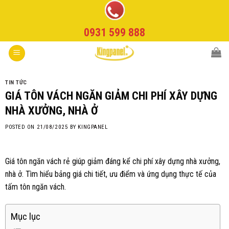
Skip
to
0931 599 888
content
TIN TỨC
GIÁ TÔN VÁCH NGĂN GIẢM CHI PHÍ XÂY DỰNG
NHÀ XƯỞNG, NHÀ Ở
POSTED ON
21/08/2025
BY
KINGPANEL
Giá tôn ngăn vách rẻ giúp giảm đáng kể chi phí xây dựng nhà xưởng,
nhà ở. Tìm hiểu bảng giá chi tiết, ưu điểm và ứng dụng thực tế của
tấm tôn ngăn vách.
Mục lục