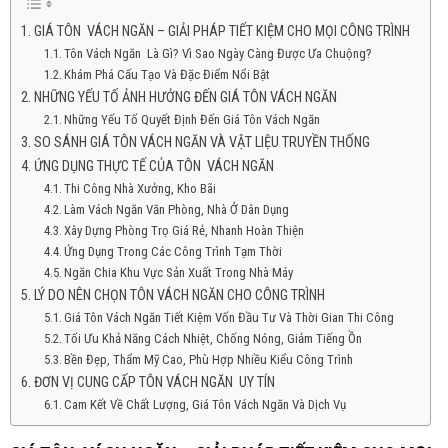
GIÁ TÔN VÁCH NGĂN – GIẢI PHÁP TIẾT KIỆM CHO MỌI CÔNG TRÌNH
Tôn Vách Ngăn Là Gì? Vì Sao Ngày Càng Được Ưa Chuộng?
Khám Phá Cấu Tạo Và Đặc Điểm Nổi Bật
NHỮNG YẾU TỐ ẢNH HƯỞNG ĐẾN GIÁ TÔN VÁCH NGĂN
Những Yếu Tố Quyết Định Đến Giá Tôn Vách Ngăn
SO SÁNH GIÁ TÔN VÁCH NGĂN VÀ VẬT LIỆU TRUYỀN THỐNG
ỨNG DỤNG THỰC TẾ CỦA TÔN VÁCH NGĂN
Thi Công Nhà Xưởng, Kho Bãi
Làm Vách Ngăn Văn Phòng, Nhà Ở Dân Dụng
Xây Dựng Phòng Trọ Giá Rẻ, Nhanh Hoàn Thiện
Ứng Dụng Trong Các Công Trình Tạm Thời
Ngăn Chia Khu Vực Sản Xuất Trong Nhà Máy
LÝ DO NÊN CHỌN TÔN VÁCH NGĂN CHO CÔNG TRÌNH
Giá Tôn Vách Ngăn Tiết Kiệm Vốn Đầu Tư Và Thời Gian Thi Công
Tối Ưu Khả Năng Cách Nhiệt, Chống Nóng, Giảm Tiếng Ồn
Bền Đẹp, Thẩm Mỹ Cao, Phù Hợp Nhiều Kiểu Công Trình
ĐƠN VỊ CUNG CẤP TÔN VÁCH NGĂN UY TÍN
Cam Kết Về Chất Lượng, Giá Tôn Vách Ngăn Và Dịch Vụ