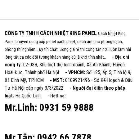
CÔNG TY TNHH CÁCH NHIỆT KING PANEL
Cách Nhiệt King
Panel chuyên cung cấp panel cách nhiệt, cách âm cho phòng sạch,
phòng thí nghiệm... uy tín chất lượng giá rẻ thi công tận nơi, luôn làm hài
- Địa chỉ
lòng tất cả các đối tượng khách hàng dù là khó tính nhất..
công ty:
L2-03B, Khu biệt thự kinh doanh, Xã An Khánh, Huyện
Hoài Đức, Thành phố Hà Nội
- VPHCM:
Số 125, Ấp 5, Tỉnh lộ 9,
Xã Bình Mỹ, TP.HCM
- MST:
0109921496 - Sở Kế Hoạch & Đầu
Tư Hà Nội cấp ngày 3/3/2022
- Người đại diện theo pháp
luật:
Hà Quốc Linh.
- Hotline:
Mr.Linh: 0931 59 9888
Mr.Tập: 0942 66 7878