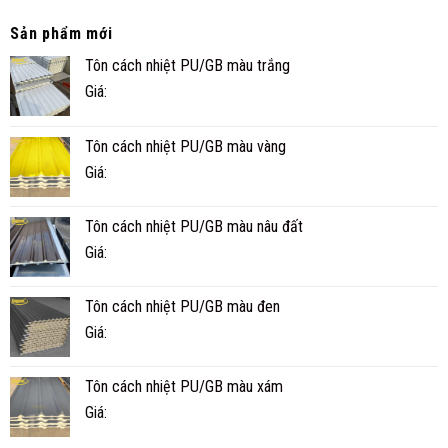
PANEL
THỰC
CÓ
TẾ
Sản phẩm mới
BỀN
Ở
Tôn cách nhiệt PU/GB màu trắng
KHÔNG?
CÀ
TUỔI
MAU
Giá:
THỌ
THỰC
TẾ
Tôn cách nhiệt PU/GB màu vàng
BAO
NHIÊU
Giá:
NĂM?
Tôn cách nhiệt PU/GB màu nâu đất
Giá:
Tôn cách nhiệt PU/GB màu đen
Giá:
Tôn cách nhiệt PU/GB màu xám
Giá: