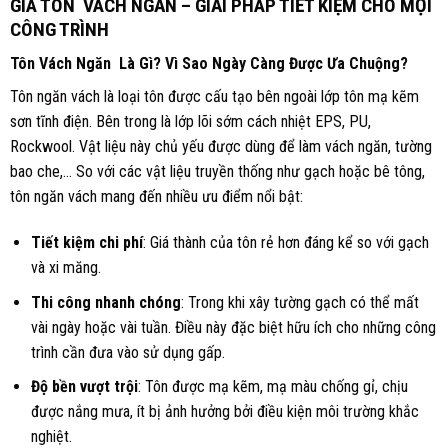
GIÁ TÔN
VÁCH
NGĂN – GIẢI PHÁP TIẾT KIỆM CHO MỌI
CÔNG TRÌNH
Tôn
Vách
Ngăn Là Gì? Vì Sao Ngày Càng Được Ưa Chuộng?
Tôn ngăn vách
là loại tôn được cấu tạo bên ngoài lớp tôn mạ kẽm
sơn tĩnh điện. Bên trong là lớp lõi sớm cách nhiệt EPS, PU,
Rockwool. Vật liệu này chủ yếu được dùng để làm vách ngăn, tường
bao che,… So với các vật liệu truyền thống như gạch hoặc bê tông,
tôn ngăn vách mang đến nhiều ưu điểm nổi bật:
Tiết kiệm chi phí
: Giá thành của tôn rẻ hơn đáng kể so với gạch
và xi măng.
Thi công nhanh chóng
: Trong khi xây tường gạch có thể mất
vài ngày hoặc vài tuần. Điều này đặc biệt hữu ích cho những công
trình cần đưa vào sử dụng gấp.
Độ bền vượt trội
: Tôn được mạ kẽm, mạ màu chống gỉ, chịu
được nắng mưa, ít bị ảnh hưởng bởi điều kiện môi trường khắc
nghiệt.