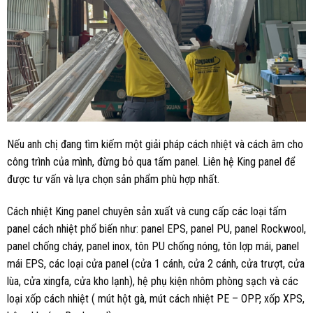
Nếu anh chị đang tìm kiếm một giải pháp cách nhiệt và cách âm cho
công trình của mình, đừng bỏ qua tấm panel. Liên hệ King panel để
được tư vấn và lựa chọn sản phẩm phù hợp nhất.
Cách nhiệt King panel chuyên sản xuất và cung cấp các loại tấm
panel cách nhiệt phổ biến như: panel EPS, panel PU, panel Rockwool,
panel chống cháy, panel inox, tôn PU chống nóng, tôn lợp mái, panel
mái EPS, các loại cửa panel (cửa 1 cánh, cửa 2 cánh, cửa trượt, cửa
lùa, cửa xingfa, cửa kho lạnh), hệ phụ kiện nhôm phòng sạch và các
loại xốp cách nhiệt ( mút hột gà, mút cách nhiệt PE – OPP, xốp XPS,