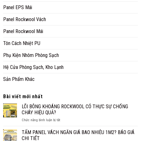
Panel EPS Mái
Panel Rockwool Vách
Panel Rockwool Mái
Tôn Cách Nhiệt PU
Phụ Kiện Nhôm Phòng Sạch
Hệ Cửa Phòng Sạch, Kho Lạnh
Sản Phẩm Khác
Bài viết mới nhất
LÕI BÔNG KHOÁNG ROCKWOOL CÓ THỰC SỰ CHỐNG
CHÁY HIỆU QUẢ?
ở
Chức năng bình luận bị tắt
LÕI
BÔNG
TẤM PANEL VÁCH NGĂN GIÁ BAO NHIÊU 1M2? BÁO GIÁ
KHOÁNG
CHI TIẾT