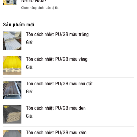
NHIÊU NĂM?
XỐP
TIỆN
ở
Chức năng bình luận bị tắt
CÔNG
NGHI
NHÀ
TRÌNH
PANEL
THỰC
CÓ
TẾ
Sản phẩm mới
BỀN
Ở
Tôn cách nhiệt PU/GB màu trắng
KHÔNG?
CÀ
TUỔI
MAU
Giá:
THỌ
THỰC
TẾ
Tôn cách nhiệt PU/GB màu vàng
BAO
NHIÊU
Giá:
NĂM?
Tôn cách nhiệt PU/GB màu nâu đất
Giá:
Tôn cách nhiệt PU/GB màu đen
Giá:
Tôn cách nhiệt PU/GB màu xám