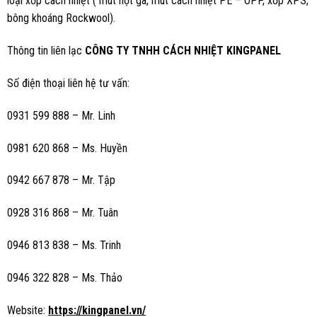
loại xốp cách nhiệt ( mút hột gà, mút cách nhiệt PE – OPP, xốp XPS,
bông khoáng Rockwool).
Thông tin liên lạc
CÔNG TY TNHH CÁCH NHIỆT KINGPANEL
Số điện thoại liên hệ tư vấn:
0931 599 888 – Mr. Linh
0981 620 868 – Ms. Huyền
0942 667 878 – Mr. Tập
0928 316 868 – Mr. Tuân
0946 813 838 – Ms. Trinh
0946 322 828 – Ms. Thảo
Website:
https://kingpanel.vn/