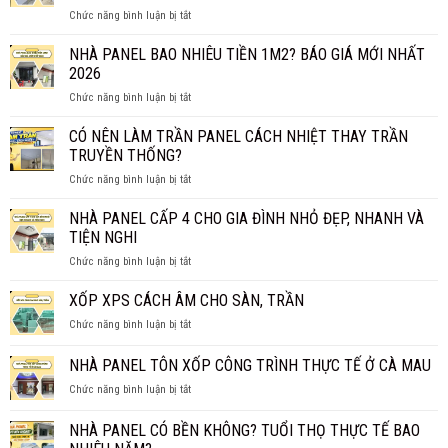
ROCKWOOL
ở
Chức năng bình luận bị tắt
CÓ
TẤM
THỰC
PANEL
NHÀ PANEL BAO NHIÊU TIỀN 1M2? BÁO GIÁ MỚI NHẤT
SỰ
VÁCH
CHỐNG
2026
NGĂN
CHÁY
ở
Chức năng bình luận bị tắt
GIÁ
HIỆU
NHÀ
BAO
QUẢ?
PANEL
CÓ NÊN LÀM TRẦN PANEL CÁCH NHIỆT THAY TRẦN
NHIÊU
BAO
1M2?
TRUYỀN THỐNG?
NHIÊU
BÁO
ở
Chức năng bình luận bị tắt
TIỀN
GIÁ
CÓ
1M2?
CHI
NÊN
NHÀ PANEL CẤP 4 CHO GIA ĐÌNH NHỎ ĐẸP, NHANH VÀ
BÁO
TIẾT
LÀM
GIÁ
TIỆN NGHI
TRẦN
MỚI
ở
Chức năng bình luận bị tắt
PANEL
NHẤT
NHÀ
CÁCH
2026
PANEL
XỐP XPS CÁCH ÂM CHO SÀN, TRẦN
NHIỆT
CẤP
THAY
ở
Chức năng bình luận bị tắt
4
TRẦN
XỐP
CHO
TRUYỀN
XPS
NHÀ PANEL TÔN XỐP CÔNG TRÌNH THỰC TẾ Ở CÀ MAU
GIA
THỐNG?
CÁCH
ĐÌNH
ở
Chức năng bình luận bị tắt
ÂM
NHỎ
NHÀ
CHO
ĐẸP,
PANEL
SÀN,
NHÀ PANEL CÓ BỀN KHÔNG? TUỔI THỌ THỰC TẾ BAO
NHANH
TÔN
TRẦN
VÀ