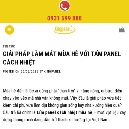
Skip
to
0931 599 888
content
TIN TỨC
GIẢI PHÁP LÀM MÁT MÙA HÈ VỚI TẤM PANEL
CÁCH NHIỆT
POSTED ON
20/06/2025
BY
KINGPANEL
Mùa hè đến là lúc ai cũng phải “than trời” vì nắng nóng, oi bức, điện
chạy vèo vèo mà nhà vẫn không mát. Vậy đâu là giải pháp vừa tiết
kiệm chi phí, vừa làm dịu không gian sống hay nhà xưởng hiệu quả?
Câu trả lời chính là
tấm panel cách nhiệt mùa hè
– một vật liệu xây
dựng thông minh đang dần trở thành xu hướng tại Việt Nam.