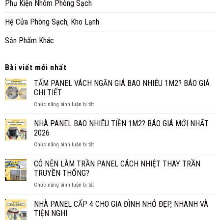
Phụ Kiện Nhôm Phòng Sạch
Hệ Cửa Phòng Sạch, Kho Lạnh
Sản Phẩm Khác
Bài viết mới nhất
TẤM PANEL VÁCH NGĂN GIÁ BAO NHIÊU 1M2? BÁO GIÁ
CHI TIẾT
ở
Chức năng bình luận bị tắt
TẤM
PANEL
NHÀ PANEL BAO NHIÊU TIỀN 1M2? BÁO GIÁ MỚI NHẤT
VÁCH
2026
NGĂN
ở
Chức năng bình luận bị tắt
GIÁ
NHÀ
BAO
PANEL
CÓ NÊN LÀM TRẦN PANEL CÁCH NHIỆT THAY TRẦN
NHIÊU
BAO
1M2?
TRUYỀN THỐNG?
NHIÊU
BÁO
ở
Chức năng bình luận bị tắt
TIỀN
GIÁ
CÓ
1M2?
CHI
NÊN
NHÀ PANEL CẤP 4 CHO GIA ĐÌNH NHỎ ĐẸP, NHANH VÀ
BÁO
TIẾT
LÀM
GIÁ
TIỆN NGHI
TRẦN
MỚI