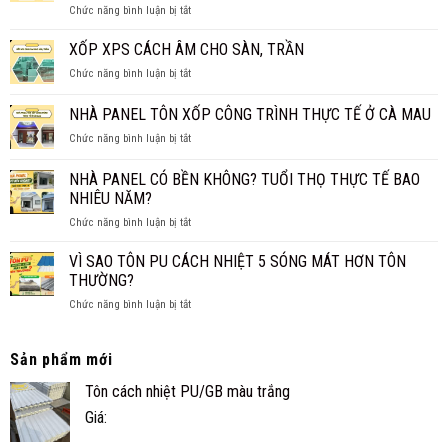
ở
Chức năng bình luận bị tắt
PANEL
NHẤT
NHÀ
CÁCH
2026
PANEL
XỐP XPS CÁCH ÂM CHO SÀN, TRẦN
NHIỆT
CẤP
THAY
ở
Chức năng bình luận bị tắt
4
TRẦN
XỐP
CHO
TRUYỀN
XPS
NHÀ PANEL TÔN XỐP CÔNG TRÌNH THỰC TẾ Ở CÀ MAU
GIA
THỐNG?
CÁCH
ĐÌNH
ở
Chức năng bình luận bị tắt
ÂM
NHỎ
NHÀ
CHO
ĐẸP,
PANEL
SÀN,
NHÀ PANEL CÓ BỀN KHÔNG? TUỔI THỌ THỰC TẾ BAO
NHANH
TÔN
TRẦN
NHIÊU NĂM?
VÀ
XỐP
TIỆN
ở
Chức năng bình luận bị tắt
CÔNG
NGHI
NHÀ
TRÌNH
PANEL
THỰC
VÌ SAO TÔN PU CÁCH NHIỆT 5 SÓNG MÁT HƠN TÔN
CÓ
TẾ
THƯỜNG?
BỀN
Ở
ở
Chức năng bình luận bị tắt
KHÔNG?
CÀ
VÌ
TUỔI
MAU
SAO
THỌ
TÔN
Sản phẩm mới
THỰC
PU
TẾ
Tôn cách nhiệt PU/GB màu trắng
CÁCH
BAO
NHIỆT
NHIÊU
Giá:
5
NĂM?
SÓNG