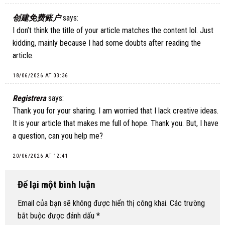
创建免费账户
says:
I don’t think the title of your article matches the content lol. Just
kidding, mainly because I had some doubts after reading the
article.
18/06/2026 AT 03:36
Registrera
says:
Thank you for your sharing. I am worried that I lack creative ideas.
It is your article that makes me full of hope. Thank you. But, I have
a question, can you help me?
20/06/2026 AT 12:41
Để lại một bình luận
Email của bạn sẽ không được hiển thị công khai.
Các trường
bắt buộc được đánh dấu
*