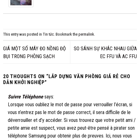
This entry was posted in
Tin tức
. Bookmark the
permalink
.
GIÁ MỘT SỐ MÁY ĐO NỒNG ĐỘ
SO SÁNH SỰ KHÁC NHAU GIỮA
BỤI TRONG PHÒNG SẠCH
EC FFU VÀ AC FFU
20 THOUGHTS ON “
LẮP DỰNG VĂN PHÒNG GIÁ RẺ CHO
DÂN KHỞI NGHIỆP
”
Suivre Téléphone
says:
Lorsque vous oubliez le mot de passe pour verrouiller l’écran, si
vous n’entrez pas le mot de passe correct, il sera difficile de le
déverrouiller et d’y accéder. Si vous trouvez que votre petit ami /
petite amie est suspect, vous avez peut-être pensé à pirater son
téléphone Samsung pour obtenir plus de preuves. Ici, nous vous