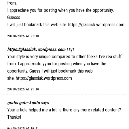
from.
I appreciate you for posting when you have the opportunity,
Guesss
I will just bookmark this web site.
https://glassiuk.wordpress.com
28/08/2025 AT 21:10
https://glassiuk.wordpress.com
says:
Your style is very unique compared to other folkks I’ve rea stuff
from. I apprecxiate yyou for posting when you have the
opportunity, Guess I will just bookmark this web
site.
https://glassiuk.wordpress.com
28/08/2025 AT 21:10
gratis gate-konto
says:
Your article helped me a lot, is there any more related content?
Thanks!
04/09/2025 AT 10:21