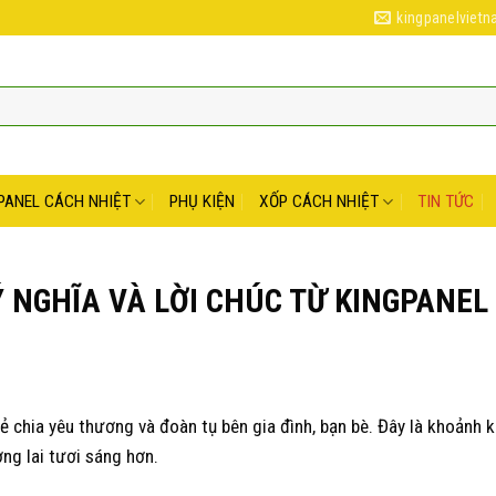
kingpanelviet
PANEL CÁCH NHIỆT
PHỤ KIỆN
XỐP CÁCH NHIỆT
TIN TỨC
Ý NGHĨA VÀ LỜI CHÚC TỪ KINGPANEL
sẻ chia yêu thương và đoàn tụ bên gia đình, bạn bè. Đây là khoảnh 
ơng lai tươi sáng hơn.