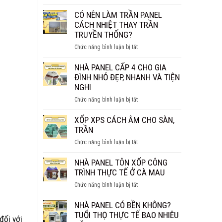
NHÀ
BAO
PANEL
CÓ NÊN LÀM TRẦN PANEL
NHIÊU
BAO
CÁCH NHIỆT THAY TRẦN
1M2?
NHIÊU
TRUYỀN THỐNG?
BÁO
TIỀN
GIÁ
ở
Chức năng bình luận bị tắt
1M2?
CHI
CÓ
BÁO
TIẾT
NÊN
NHÀ PANEL CẤP 4 CHO GIA
GIÁ
LÀM
ĐÌNH NHỎ ĐẸP, NHANH VÀ TIỆN
MỚI
TRẦN
NGHI
NHẤT
PANEL
2026
ở
Chức năng bình luận bị tắt
CÁCH
NHÀ
NHIỆT
PANEL
XỐP XPS CÁCH ÂM CHO SÀN,
THAY
CẤP
TRẦN
TRẦN
4
TRUYỀN
ở
Chức năng bình luận bị tắt
CHO
THỐNG?
XỐP
GIA
XPS
NHÀ PANEL TÔN XỐP CÔNG
ĐÌNH
CÁCH
TRÌNH THỰC TẾ Ở CÀ MAU
NHỎ
ÂM
ĐẸP,
ở
Chức năng bình luận bị tắt
CHO
NHANH
NHÀ
SÀN,
VÀ
PANEL
NHÀ PANEL CÓ BỀN KHÔNG?
TRẦN
TIỆN
TÔN
TUỔI THỌ THỰC TẾ BAO NHIÊU
đối với
NGHI
XỐP