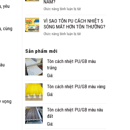
NĂM?
, yêu
CÔNG
ở
Chức năng bình luận bị tắt
TRÌNH
NHÀ
THỰC
PANEL
VÌ SAO TÔN PU CÁCH NHIỆT 5
TẾ
CÓ
SÓNG MÁT HƠN TÔN THƯỜNG?
u, cùng
Ở
BỀN
CÀ
ở
Chức năng bình luận bị tắt
KHÔNG?
MAU
VÌ
TUỔI
SAO
THỌ
Sản phẩm mới
TÔN
THỰC
PU
TẾ
Tôn cách nhiệt PU/GB màu
CÁCH
câu
BAO
NHIỆT
trắng
NHIÊU
5
Giá:
NĂM?
SÓNG
MÁT
Tôn cách nhiệt PU/GB màu vàng
HƠN
Giá:
TÔN
THƯỜNG?
y vọng
Tôn cách nhiệt PU/GB màu nâu
đất
Giá: