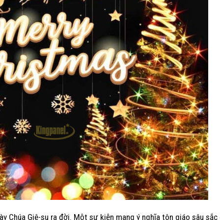
ngày Chúa Giê-su ra đời. Một sự kiện mang ý nghĩa tôn giáo sâu sắc 