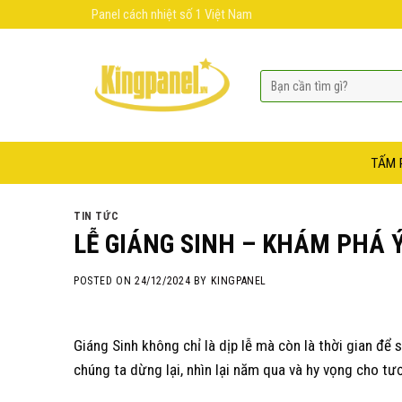
Skip
Panel cách nhiệt số 1 Việt Nam
to
content
TẤM 
TIN TỨC
LỄ GIÁNG SINH – KHÁM PHÁ 
POSTED ON
24/12/2024
BY
KINGPANEL
Giáng Sinh không chỉ là dịp lễ mà còn là thời gian để 
chúng ta dừng lại, nhìn lại năm qua và hy vọng cho tư