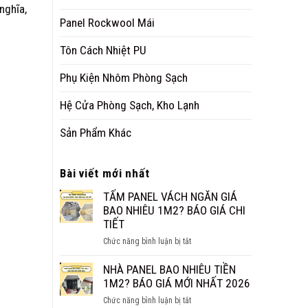
nghĩa,
Panel Rockwool Mái
Tôn Cách Nhiệt PU
Phụ Kiện Nhôm Phòng Sạch
Hệ Cửa Phòng Sạch, Kho Lạnh
Sản Phẩm Khác
Bài viết mới nhất
TẤM PANEL VÁCH NGĂN GIÁ
BAO NHIÊU 1M2? BÁO GIÁ CHI
TIẾT
ở
Chức năng bình luận bị tắt
TẤM
PANEL
NHÀ PANEL BAO NHIÊU TIỀN
VÁCH
1M2? BÁO GIÁ MỚI NHẤT 2026
NGĂN
ở
Chức năng bình luận bị tắt
GIÁ