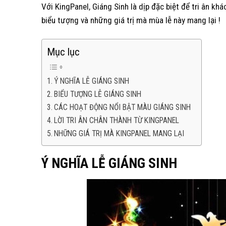
Với KingPanel, Giáng Sinh là dịp đặc biệt để tri ân k
biểu tượng và những giá trị mà mùa lễ này mang lại !
Mục lục
Ý NGHĨA LỄ GIÁNG SINH
BIỂU TƯỢNG LỄ GIÁNG SINH
CÁC HOẠT ĐỘNG NỔI BẬT MÀU GIÁNG SINH
LỜI TRI ÂN CHÂN THÀNH TỪ KINGPANEL
NHỮNG GIÁ TRỊ MÀ KINGPANEL MANG LẠI
Ý NGHĨA LỄ GIÁNG SINH