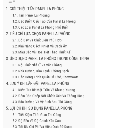
GIỚI THIỆU TẤM PANEL LA PHÔNG
Tấm Panel La Phônng
Đặc Điểm Cấu Tạo Của Panel La Phông
Các Loại Panel La Phông Phổ Biến
TIÊU CHÍ LỰA CHỌN PANEL LA PHÔNG
Độ Dày Và Chất Liệu Phù Hợp
Khả Năng Cách Nhiệt Và Cách Âm
Màu Sắc Và Họa Tiết Theo Thiết Kế
ỨNG DỤNG PANEL LA PHÔNG TRONG CÔNG TRÌNH
Nội Thất Nhà Ở Và Văn Phòng
Nhà Xưởng, Kho Lạnh, Phòng Sạch
Các Công Trình Quán Cà Phê, Showroom
LƯU Ý KHI LẮP ĐẶT PANEL LA PHÔNG
Kiểm Tra Bề Mặt Trần Và Khung Xương
Đảm Bảo Ghép Nối Chính Xác Và Thẳng Hàng
Bảo Dưỡng Và Vệ Sinh Sau Thi Công
LỢI ÍCH KHI SỬ DỤNG PANEL LA PHÔNG
Tiết Kiệm Thời Gian Thi Công
Độ Bền Và Độ Chính Xác Cao
Tối Ưu Chi Phí Và Hiệu Quả Sử Dụng