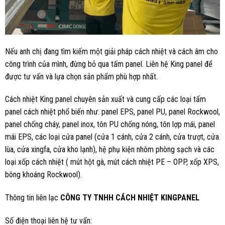
Nếu anh chị đang tìm kiếm một giải pháp cách nhiệt và cách âm cho
công trình của mình, đừng bỏ qua tấm panel. Liên hệ King panel để
được tư vấn và lựa chọn sản phẩm phù hợp nhất.
Cách nhiệt King panel chuyên sản xuất và cung cấp các loại tấm
panel cách nhiệt phổ biến như: panel EPS, panel PU, panel Rockwool,
panel chống cháy, panel inox, tôn PU chống nóng, tôn lợp mái, panel
mái EPS, các loại cửa panel (cửa 1 cánh, cửa 2 cánh, cửa trượt, cửa
lùa, cửa xingfa, cửa kho lạnh), hệ phụ kiện nhôm phòng sạch và các
loại xốp cách nhiệt ( mút hột gà, mút cách nhiệt PE – OPP, xốp XPS,
bông khoáng Rockwool).
Thông tin liên lạc
CÔNG TY TNHH CÁCH NHIỆT KINGPANEL
Số điện thoại liên hệ tư vấn: