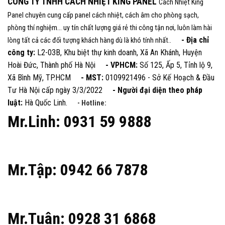
CÔNG TY TNHH CÁCH NHIỆT KING PANEL
Cách Nhiệt King
Panel chuyên cung cấp panel cách nhiệt, cách âm cho phòng sạch,
phòng thí nghiệm... uy tín chất lượng giá rẻ thi công tận nơi, luôn làm hài
- Địa chỉ
lòng tất cả các đối tượng khách hàng dù là khó tính nhất..
công ty:
L2-03B, Khu biệt thự kinh doanh, Xã An Khánh, Huyện
Hoài Đức, Thành phố Hà Nội
- VPHCM:
Số 125, Ấp 5, Tỉnh lộ 9,
Xã Bình Mỹ, TP.HCM
- MST:
0109921496 - Sở Kế Hoạch & Đầu
Tư Hà Nội cấp ngày 3/3/2022
- Người đại diện theo pháp
luật:
Hà Quốc Linh.
- Hotline:
Mr.Linh: 0931 59 9888
Mr.Tập: 0942 66 7878
Mr.Tuân: 0928 31 6868