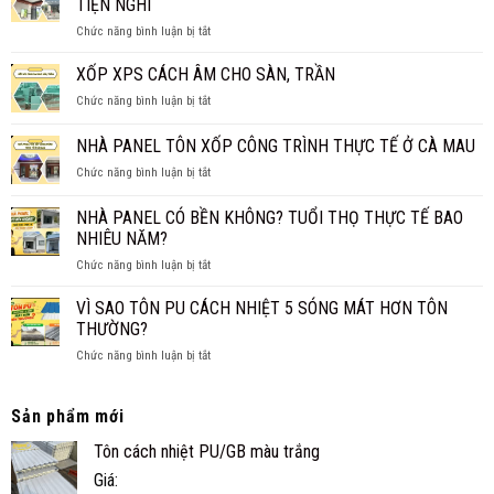
TIỆN NGHI
TRẦN
MỚI
ở
Chức năng bình luận bị tắt
PANEL
NHẤT
NHÀ
CÁCH
2026
PANEL
XỐP XPS CÁCH ÂM CHO SÀN, TRẦN
NHIỆT
CẤP
THAY
ở
Chức năng bình luận bị tắt
4
TRẦN
XỐP
CHO
TRUYỀN
XPS
NHÀ PANEL TÔN XỐP CÔNG TRÌNH THỰC TẾ Ở CÀ MAU
GIA
THỐNG?
CÁCH
ĐÌNH
ở
Chức năng bình luận bị tắt
ÂM
NHỎ
NHÀ
CHO
ĐẸP,
PANEL
SÀN,
NHÀ PANEL CÓ BỀN KHÔNG? TUỔI THỌ THỰC TẾ BAO
NHANH
TÔN
TRẦN
NHIÊU NĂM?
VÀ
XỐP
TIỆN
ở
Chức năng bình luận bị tắt
CÔNG
NGHI
NHÀ
TRÌNH
PANEL
THỰC
VÌ SAO TÔN PU CÁCH NHIỆT 5 SÓNG MÁT HƠN TÔN
CÓ
TẾ
THƯỜNG?
BỀN
Ở
ở
Chức năng bình luận bị tắt
KHÔNG?
CÀ
VÌ
TUỔI
MAU
SAO
THỌ
TÔN
Sản phẩm mới
THỰC
PU
TẾ
Tôn cách nhiệt PU/GB màu trắng
CÁCH
BAO
NHIỆT
NHIÊU
Giá:
5
NĂM?