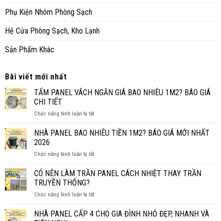
Phụ Kiện Nhôm Phòng Sạch
Hệ Cửa Phòng Sạch, Kho Lạnh
Sản Phẩm Khác
Bài viết mới nhất
TẤM PANEL VÁCH NGĂN GIÁ BAO NHIÊU 1M2? BÁO GIÁ
CHI TIẾT
ở
Chức năng bình luận bị tắt
TẤM
PANEL
NHÀ PANEL BAO NHIÊU TIỀN 1M2? BÁO GIÁ MỚI NHẤT
VÁCH
2026
NGĂN
ở
Chức năng bình luận bị tắt
GIÁ
NHÀ
BAO
PANEL
CÓ NÊN LÀM TRẦN PANEL CÁCH NHIỆT THAY TRẦN
NHIÊU
BAO
1M2?
TRUYỀN THỐNG?
NHIÊU
BÁO
ở
Chức năng bình luận bị tắt
TIỀN
GIÁ
CÓ
1M2?
CHI
NÊN
NHÀ PANEL CẤP 4 CHO GIA ĐÌNH NHỎ ĐẸP, NHANH VÀ
BÁO
TIẾT
LÀM
GIÁ