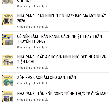
CHI TIẾT
ROCKWOOL
XƯỞNG
ở
Chức năng bình luận bị tắt
CÓ
TẤM
THỰC
PANEL
NHÀ PANEL BAO NHIÊU TIỀN 1M2? BÁO GIÁ MỚI NHẤT
SỰ
VÁCH
CHỐNG
2026
NGĂN
CHÁY
ở
Chức năng bình luận bị tắt
GIÁ
HIỆU
NHÀ
BAO
QUẢ?
PANEL
CÓ NÊN LÀM TRẦN PANEL CÁCH NHIỆT THAY TRẦN
NHIÊU
BAO
1M2?
TRUYỀN THỐNG?
NHIÊU
BÁO
ở
Chức năng bình luận bị tắt
TIỀN
GIÁ
CÓ
1M2?
CHI
NÊN
NHÀ PANEL CẤP 4 CHO GIA ĐÌNH NHỎ ĐẸP, NHANH VÀ
BÁO
TIẾT
LÀM
GIÁ
TIỆN NGHI
TRẦN
MỚI
ở
Chức năng bình luận bị tắt
PANEL
NHẤT
NHÀ
CÁCH
2026
PANEL
XỐP XPS CÁCH ÂM CHO SÀN, TRẦN
NHIỆT
CẤP
THAY
ở
Chức năng bình luận bị tắt
4
TRẦN
XỐP
CHO
TRUYỀN
XPS
NHÀ PANEL TÔN XỐP CÔNG TRÌNH THỰC TẾ Ở CÀ MAU
GIA
THỐNG?
CÁCH
ĐÌNH
ở
Chức năng bình luận bị tắt
ÂM
NHỎ
NHÀ
CHO
ĐẸP,
PANEL
SÀN,
NHANH