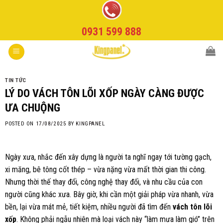
Skip
to
0931 599 888
content
TIN TỨC
LÝ DO VÁCH TÔN LÕI XỐP NGÀY CÀNG ĐƯỢC
ƯA CHUỘNG
POSTED ON
17/08/2025
BY
KINGPANEL
Ngày xưa, nhắc đến xây dựng là người ta nghĩ ngay tới tường gạch,
xi măng, bê tông cốt thép – vừa nặng vừa mất thời gian thi công.
Nhưng thời thế thay đổi, công nghệ thay đổi, và nhu cầu của con
người cũng khác xưa. Bây giờ, khi cần một giải pháp vừa nhanh, vừa
bền, lại vừa mát mẻ, tiết kiệm, nhiều người đã tìm đến
vách tôn lõi
xốp
. Không phải ngẫu nhiên mà loại vách này “làm mưa làm gió” trên