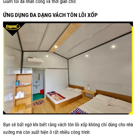
Giảm tối đa nhân công và thời gian chờ.
ỨNG DỤNG ĐA DẠNG VÁCH TÔN LÕI XỐP
Bạn sẽ bất ngờ khi biết rằng vách tôn lõi xốp không chỉ dùng cho nhà
xưởng mà còn xuất hiện ở rất nhiều công trình: