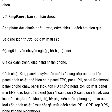
chọn.
Với
KingPanel
, bạn sẽ nhận được:
Sản phẩm đạt chuẩn chất lượng, cách nhiệt – cách âm hiệu quả.
Đa dạng kích thước, độ dày, màu sắc.
Đội ngũ tư vấn chuyên nghiệp, hỗ trợ tận nơi.
Giá cả cạnh tranh, giao hàng nhanh chóng.
Cách nhiệt King panel chuyên sản xuất và cung cấp các loại tấm
panel cách nhiệt phổ biến như: panel EPS, panel PU, panel Rockwool,
panel chống cháy, panel inox, tôn PU chống nóng, tôn lợp mái, panel
mái EPS, các loại cửa panel (cửa 1 cánh, cửa 2 cánh, cửa trượt, cửa
lùa, cửa xingfa, cửa kho lạnh), hệ phụ kiện nhôm phòng sạch và các
loại xốp cách nhiệt ( mút hột gà, mút cách nhiệt PE – OPP, xốp XPS,
bông khoáng Rockwool).