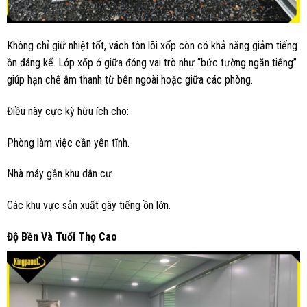
Không chỉ giữ nhiệt tốt, vách tôn lõi xốp còn có khả năng giảm tiếng
ồn đáng kể. Lớp xốp ở giữa đóng vai trò như “bức tường ngăn tiếng”
giúp hạn chế âm thanh từ bên ngoài hoặc giữa các phòng.
Điều này cực kỳ hữu ích cho:
Phòng làm việc cần yên tĩnh.
Nhà máy gần khu dân cư.
Các khu vực sản xuất gây tiếng ồn lớn.
Độ
B
ền
V
à
T
uổi
T
họ
C
ao