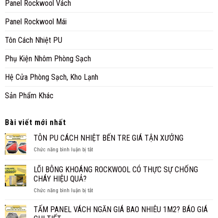
Panel Rockwool Vách
Panel Rockwool Mái
Tôn Cách Nhiệt PU
Phụ Kiện Nhôm Phòng Sạch
Hệ Cửa Phòng Sạch, Kho Lạnh
Sản Phẩm Khác
Bài viết mới nhất
TÔN PU CÁCH NHIỆT BẾN TRE GIÁ TẬN XƯỞNG
ở
Chức năng bình luận bị tắt
TÔN
PU
LÕI BÔNG KHOÁNG ROCKWOOL CÓ THỰC SỰ CHỐNG
CÁCH
CHÁY HIỆU QUẢ?
NHIỆT
ở
Chức năng bình luận bị tắt
BẾN
LÕI
TRE
BÔNG
GIÁ
TẤM PANEL VÁCH NGĂN GIÁ BAO NHIÊU 1M2? BÁO GIÁ
KHOÁNG
TẬN