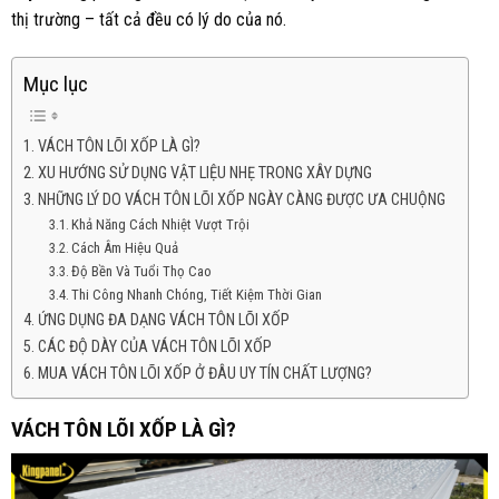
thị trường – tất cả đều có lý do của nó.
Mục lục
VÁCH TÔN LÕI XỐP LÀ GÌ?
XU HƯỚNG SỬ DỤNG VẬT LIỆU NHẸ TRONG XÂY DỰNG
NHỮNG LÝ DO VÁCH TÔN LÕI XỐP NGÀY CÀNG ĐƯỢC ƯA CHUỘNG
Khả Năng Cách Nhiệt Vượt Trội
Cách Âm Hiệu Quả
Độ Bền Và Tuổi Thọ Cao
Thi Công Nhanh Chóng, Tiết Kiệm Thời Gian
ỨNG DỤNG ĐA DẠNG VÁCH TÔN LÕI XỐP
CÁC ĐỘ DÀY CỦA VÁCH TÔN LÕI XỐP
MUA VÁCH TÔN LÕI XỐP Ở ĐÂU UY TÍN CHẤT LƯỢNG?
VÁCH TÔN LÕI XỐP LÀ GÌ?