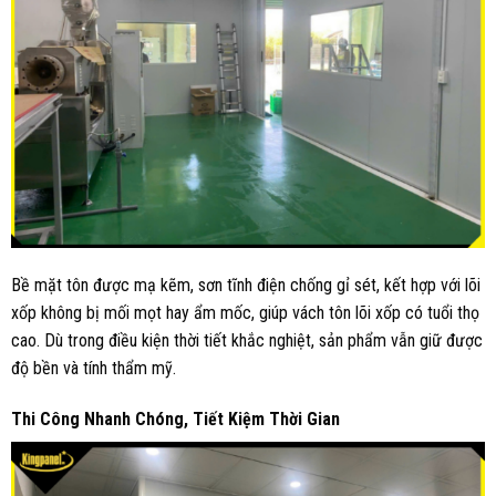
Bề mặt tôn được mạ kẽm, sơn tĩnh điện chống gỉ sét, kết hợp với lõi
xốp không bị mối mọt hay ẩm mốc, giúp vách tôn lõi xốp có tuổi thọ
cao. Dù trong điều kiện thời tiết khắc nghiệt, sản phẩm vẫn giữ được
độ bền và tính thẩm mỹ.
Thi
C
ông
N
hanh
C
hóng,
T
iết
K
iệm
T
hời
G
ian