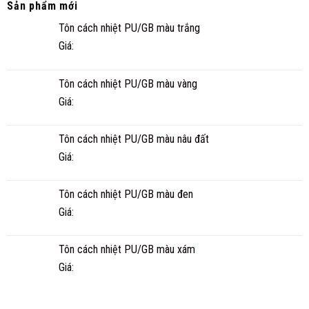
TÔN
TRẦN
Sản phẩm mới
VÀ
XỐP
TIỆN
CÔNG
Tôn cách nhiệt PU/GB màu trắng
NGHI
TRÌNH
Giá:
THỰC
TẾ
Ở
Tôn cách nhiệt PU/GB màu vàng
CÀ
MAU
Giá:
Tôn cách nhiệt PU/GB màu nâu đất
Giá:
Tôn cách nhiệt PU/GB màu đen
Giá:
Tôn cách nhiệt PU/GB màu xám
Giá: