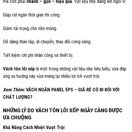
mà còn phải
nhanh – gọn – hiệu quả
. Vật liệu nhẹ đang lên ngôi vì:
Giúp rút ngắn thời gian thi công.
Giảm tải trọng cho nền móng.
Dễ dàng tháo lắp, di chuyển, thay đổi công năng.
Tiết kiệm chi phí nhân công và thiết bị.
Vách tôn lõi xốp
là một trong những vật liệu nhẹ tiêu biểu, vừa đáp
ứng xu hướng này vừa mang lại nhiều lợi ích vượt trội.
Xem Thêm:
VÁCH NGĂN PANEL EPS – GIÁ RẺ CÓ ĐI ĐÔI VỚI
CHẤT LƯỢNG?
NHỮNG
LÝ DO VÁCH TÔN LÕI XỐP NGÀY CÀNG ĐƯỢC
ƯA CHUỘNG
Khả
N
ăng
C
ách
N
hiệt
V
ượt
T
rội