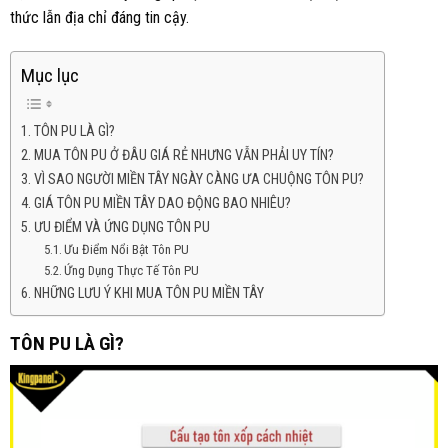
thức lẫn địa chỉ đáng tin cậy.
Mục lục
TÔN PU LÀ GÌ?
MUA TÔN PU Ở ĐÂU GIÁ RẺ NHƯNG VẪN PHẢI UY TÍN?
VÌ SAO NGƯỜI MIỀN TÂY NGÀY CÀNG ƯA CHUỘNG TÔN PU?
GIÁ TÔN PU MIỀN TÂY DAO ĐỘNG BAO NHIÊU?
ƯU ĐIỂM VÀ ỨNG DỤNG TÔN PU
Ưu Điểm Nổi Bật Tôn PU
Ứng Dụng Thực Tế Tôn PU
NHỮNG LƯU Ý KHI MUA TÔN PU MIỀN TÂY
TÔN PU LÀ GÌ?