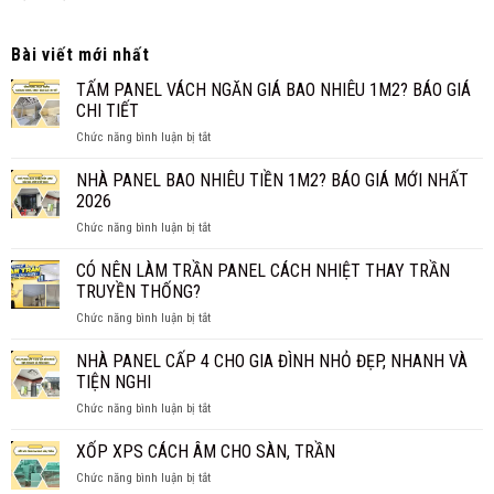
Bài viết mới nhất
TẤM PANEL VÁCH NGĂN GIÁ BAO NHIÊU 1M2? BÁO GIÁ
CHI TIẾT
ở
Chức năng bình luận bị tắt
TẤM
PANEL
NHÀ PANEL BAO NHIÊU TIỀN 1M2? BÁO GIÁ MỚI NHẤT
VÁCH
2026
NGĂN
ở
Chức năng bình luận bị tắt
GIÁ
NHÀ
BAO
PANEL
CÓ NÊN LÀM TRẦN PANEL CÁCH NHIỆT THAY TRẦN
NHIÊU
BAO
1M2?
TRUYỀN THỐNG?
NHIÊU
BÁO
ở
Chức năng bình luận bị tắt
TIỀN
GIÁ
CÓ
1M2?
CHI
NÊN
NHÀ PANEL CẤP 4 CHO GIA ĐÌNH NHỎ ĐẸP, NHANH VÀ
BÁO
TIẾT
LÀM
GIÁ
TIỆN NGHI
TRẦN
MỚI
ở
Chức năng bình luận bị tắt
PANEL
NHẤT
NHÀ
CÁCH
2026
PANEL
XỐP XPS CÁCH ÂM CHO SÀN, TRẦN
NHIỆT
CẤP
THAY
ở
Chức năng bình luận bị tắt
4
TRẦN