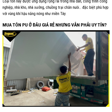
Loại tôn này được ứng dụng rộng rãi trong nhà dân, công trình công
nghiệp, nhà kho, nhà xưởng, chuồng trại chăn nuôi… đặc biệt phù hợp
với vùng khí hậu nắng nóng như miền Tây.
MUA TÔN PU Ở ĐÂU GIÁ RẺ NHƯNG VẪN PHẢI UY TÍN?