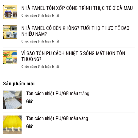
XỐP
CHO
TRUYỀN
XPS
NHÀ PANEL TÔN XỐP CÔNG TRÌNH THỰC TẾ Ở CÀ MAU
GIA
THỐNG?
CÁCH
ĐÌNH
ở
Chức năng bình luận bị tắt
ÂM
NHỎ
NHÀ
CHO
ĐẸP,
PANEL
SÀN,
NHÀ PANEL CÓ BỀN KHÔNG? TUỔI THỌ THỰC TẾ BAO
NHANH
TÔN
TRẦN
NHIÊU NĂM?
VÀ
XỐP
TIỆN
ở
Chức năng bình luận bị tắt
CÔNG
NGHI
NHÀ
TRÌNH
PANEL
THỰC
VÌ SAO TÔN PU CÁCH NHIỆT 5 SÓNG MÁT HƠN TÔN
CÓ
TẾ
THƯỜNG?
BỀN
Ở
ở
Chức năng bình luận bị tắt
KHÔNG?
CÀ
VÌ
TUỔI
MAU
SAO
THỌ
TÔN
Sản phẩm mới
THỰC
PU
TẾ
Tôn cách nhiệt PU/GB màu trắng
CÁCH
BAO
NHIỆT
NHIÊU
Giá:
5
NĂM?
SÓNG
MÁT
Tôn cách nhiệt PU/GB màu vàng
HƠN
TÔN
Giá:
THƯỜNG?