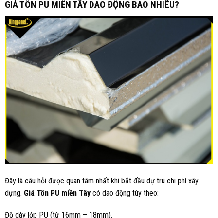
GIÁ TÔN PU MIỀN TÂY DAO ĐỘNG BAO NHIÊU?
Đây là câu hỏi được quan tâm nhất khi bắt đầu dự trù chi phí xây
dựng.
Giá Tôn PU miền Tây
có dao động tùy theo:
Độ dày lớp PU (từ 16mm – 18mm).