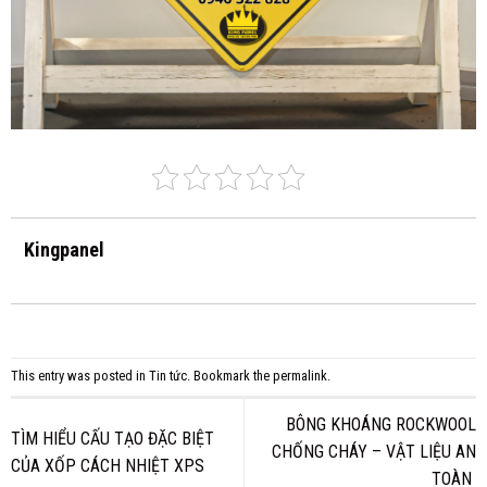
Kingpanel
This entry was posted in
Tin tức
. Bookmark the
permalink
.
BÔNG KHOÁNG ROCKWOOL
TÌM HIỂU CẤU TẠO ĐẶC BIỆT
CHỐNG CHÁY – VẬT LIỆU AN
CỦA XỐP CÁCH NHIỆT XPS
TOÀN