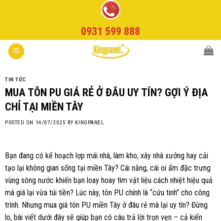
Skip
to
0931 599 888
content
TIN TỨC
MUA TÔN PU GIÁ RẺ Ở ĐÂU UY TÍN? GỢI Ý ĐỊA
CHỈ TẠI MIỀN TÂY
POSTED ON
14/07/2025
BY
KINGPANEL
Bạn đang có kế hoạch lợp mái nhà, làm kho, xây nhà xưởng hay cải
tạo lại không gian sống tại miền Tây? Cái nắng, cái oi ẩm đặc trưng
vùng sông nước khiến bạn loay hoay tìm vật liệu cách nhiệt hiệu quả
mà giá lại vừa túi tiền? Lúc này, tôn PU chính là “cứu tinh” cho công
trình. Nhưng mua giá tôn PU miền Tây ở đâu rẻ mà lại uy tín? Đừng
lo, bài viết dưới đây sẽ giúp bạn có câu trả lời trọn vẹn – cả kiến