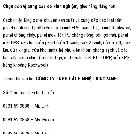
Chọn đơn vị cung cấp có kinh nghiệm
, giao hàng đúng hẹn.
Cách nhiệt King panel chuyên sản xuất và cung cấp các loại tấm
panel cách nhiệt phổ biến như: panel EPS, panel PU, panel Rockwool,
panel chống cháy, panel inox, tôn PU chống nóng, tôn lợp mái, panel
mái EPS, các loại cửa panel (cửa 1 cánh, cửa 2 cánh, cửa trượt, cửa
lùa, cửa xingfa, cửa kho lạnh), hệ phụ kiện nhôm phòng sạch và các
loại xốp cách nhiệt ( mút hột gà, mút cách nhiệt PE – OPP, xốp XPS,
bông khoáng Rockwool).
Thông tin liên lạc
CÔNG TY TNHH CÁCH NHIỆT KINGPANEL
Số điện thoại liên hệ tư vấn:
0931 59 9888 – Mr. Linh
0981 62 0868 – Ms. Huyền
0942 66 7878 – Mr. Tập