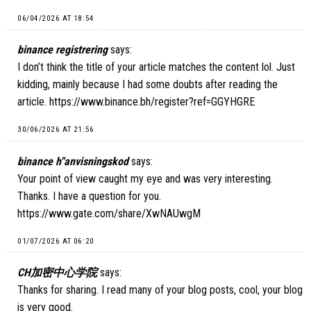
06/04/2026 AT 18:54
binance registrering
says:
I don’t think the title of your article matches the content lol. Just
kidding, mainly because I had some doubts after reading the
article.
https://www.binance.bh/register?ref=GGYHGRE
30/06/2026 AT 21:56
binance h"anvisningskod
says:
Your point of view caught my eye and was very interesting.
Thanks. I have a question for you.
https://www.gate.com/share/XwNAUwgM
01/07/2026 AT 06:20
CH加密中心学院
says:
Thanks for sharing. I read many of your blog posts, cool, your blog
is very good.