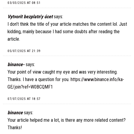
03/03/2025 AT 08:51
Vytvorit bezplatn'y úcet
says:
I don’t think the title of your article matches the content lol. Just
kidding, mainly because I had some doubts after reading the
article.
05/07/2025 AT 21:39
binance-
says:
Your point of view caught my eye and was very interesting.
Thanks. I have a question for you.
https://www.binance.info/ka-
GE/join?ref=W0BCQMF1
07/07/2025 AT 18:57
binance
says:
Your article helped me a lot, is there any more related content?
Thanks!