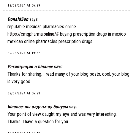
12/02/2024 AT 06:29
DonaldSon
says:
reputable mexican pharmacies online
https://cmqpharma.online/#
buying prescription drugs in mexico
mexican online pharmacies prescription drugs
29/06/2024 AT 19:37
Регистрация в binance
says:
Thanks for sharing. I read many of your blog posts, cool, your blog
is very good.
02/07/2024 AT 06:23
binance-ны алдым-ау бонусы
says:
Your point of view caught my eye and was very interesting.
Thanks. I have a question for you.