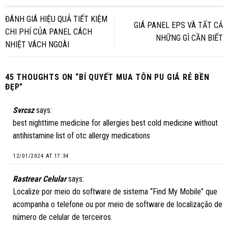
ĐÁNH GIÁ HIỆU QUẢ TIẾT KIỆM
GIÁ PANEL EPS VÀ TẤT CẢ
CHI PHÍ CỦA PANEL CÁCH
NHỮNG GÌ CẦN BIẾT
NHIỆT VÁCH NGOÀI
45 THOUGHTS ON “
BÍ QUYẾT MUA TÔN PU GIÁ RẺ BỀN
ĐẸP
”
Svrcsz
says:
best nighttime medicine for allergies
best cold medicine without
antihistamine
list of otc allergy medications
12/01/2024 AT 17:34
Rastrear Celular
says:
Localize por meio do software de sistema “Find My Mobile” que
acompanha o telefone ou por meio de software de localização de
número de celular de terceiros.