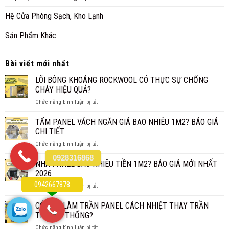
Hệ Cửa Phòng Sạch, Kho Lạnh
Sản Phẩm Khác
Bài viết mới nhất
LÕI BÔNG KHOÁNG ROCKWOOL CÓ THỰC SỰ CHỐNG
CHÁY HIỆU QUẢ?
ở
Chức năng bình luận bị tắt
LÕI
BÔNG
TẤM PANEL VÁCH NGĂN GIÁ BAO NHIÊU 1M2? BÁO GIÁ
KHOÁNG
CHI TIẾT
ROCKWOOL
ở
Chức năng bình luận bị tắt
CÓ
TẤM
THỰC
0928316868
PANEL
NHÀ PANEL BAO NHIÊU TIỀN 1M2? BÁO GIÁ MỚI NHẤT
SỰ
VÁCH
CHỐNG
2026
NGĂN
CHÁY
0942667878
ở
Chức năng bình luận bị tắt
GIÁ
HIỆU
NHÀ
BAO
QUẢ?
PANEL
CÓ NÊN LÀM TRẦN PANEL CÁCH NHIỆT THAY TRẦN
NHIÊU
BAO
1M2?
TRUYỀN THỐNG?
NHIÊU
BÁO
ở
Chức năng bình luận bị tắt
TIỀN