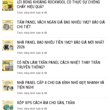
LÕI BÔNG KHOÁNG ROCKWOOL CÓ THỰC SỰ CHỐNG
CHÁY HIỆU QUẢ?
ở
Chức năng bình luận bị tắt
LÕI
BÔNG
TẤM PANEL VÁCH NGĂN GIÁ BAO NHIÊU 1M2? BÁO GIÁ
KHOÁNG
CHI TIẾT
ROCKWOOL
ở
Chức năng bình luận bị tắt
CÓ
TẤM
THỰC
PANEL
NHÀ PANEL BAO NHIÊU TIỀN 1M2? BÁO GIÁ MỚI NHẤT
SỰ
VÁCH
CHỐNG
2026
NGĂN
CHÁY
ở
Chức năng bình luận bị tắt
GIÁ
HIỆU
NHÀ
BAO
QUẢ?
PANEL
CÓ NÊN LÀM TRẦN PANEL CÁCH NHIỆT THAY TRẦN
NHIÊU
BAO
1M2?
TRUYỀN THỐNG?
NHIÊU
BÁO
ở
Chức năng bình luận bị tắt
TIỀN
GIÁ
CÓ
1M2?
CHI
NÊN
NHÀ PANEL CẤP 4 CHO GIA ĐÌNH NHỎ ĐẸP, NHANH VÀ
BÁO
TIẾT
LÀM
GIÁ
TIỆN NGHI
TRẦN
MỚI
ở
Chức năng bình luận bị tắt
PANEL
NHẤT
NHÀ
CÁCH
2026
PANEL
XỐP XPS CÁCH ÂM CHO SÀN, TRẦN
NHIỆT
CẤP
THAY
ở
Chức năng bình luận bị tắt
4