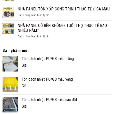
TRẦN
XỐP
CHO
TRUYỀN
XPS
NHÀ PANEL TÔN XỐP CÔNG TRÌNH THỰC TẾ Ở CÀ MAU
GIA
THỐNG?
CÁCH
ĐÌNH
ở
Chức năng bình luận bị tắt
ÂM
NHỎ
NHÀ
CHO
ĐẸP,
PANEL
SÀN,
NHÀ PANEL CÓ BỀN KHÔNG? TUỔI THỌ THỰC TẾ BAO
NHANH
TÔN
TRẦN
NHIÊU NĂM?
VÀ
XỐP
TIỆN
ở
Chức năng bình luận bị tắt
CÔNG
NGHI
NHÀ
TRÌNH
PANEL
THỰC
CÓ
TẾ
Sản phẩm mới
BỀN
Ở
Tôn cách nhiệt PU/GB màu trắng
KHÔNG?
CÀ
TUỔI
MAU
Giá:
THỌ
THỰC
TẾ
Tôn cách nhiệt PU/GB màu vàng
BAO
NHIÊU
Giá:
NĂM?
Tôn cách nhiệt PU/GB màu nâu đất
Giá: