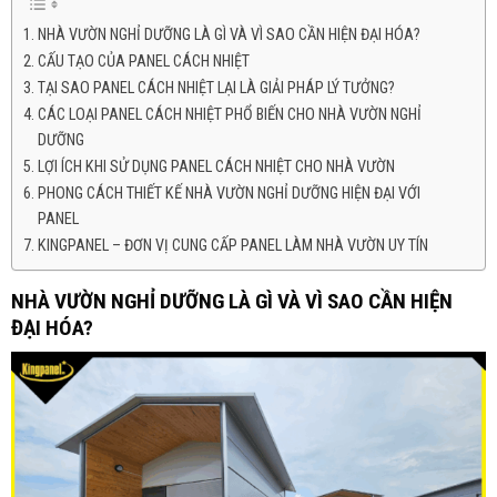
NHÀ VƯỜN NGHỈ DƯỠNG LÀ GÌ VÀ VÌ SAO CẦN HIỆN ĐẠI HÓA?
CẤU TẠO CỦA PANEL CÁCH NHIỆT
TẠI SAO PANEL CÁCH NHIỆT LẠI LÀ GIẢI PHÁP LÝ TƯỞNG?
CÁC LOẠI PANEL CÁCH NHIỆT PHỔ BIẾN CHO NHÀ VƯỜN NGHỈ
DƯỠNG
LỢI ÍCH KHI SỬ DỤNG PANEL CÁCH NHIỆT CHO NHÀ VƯỜN
PHONG CÁCH THIẾT KẾ NHÀ VƯỜN NGHỈ DƯỠNG HIỆN ĐẠI VỚI
PANEL
KINGPANEL – ĐƠN VỊ CUNG CẤP PANEL LÀM NHÀ VƯỜN UY TÍN
NHÀ VƯỜN NGHỈ DƯỠNG LÀ GÌ VÀ VÌ SAO CẦN HIỆN
ĐẠI HÓA?