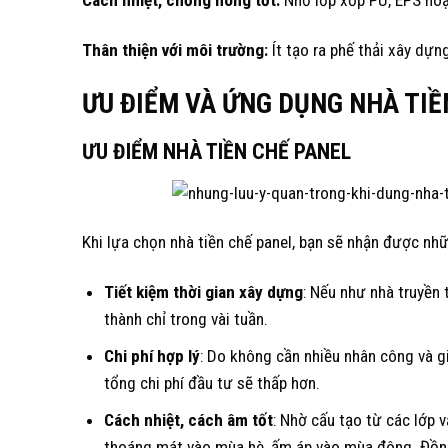
Cách nhiệt, chống nóng tốt:
Nhờ lớp xốp PU, EPS hoặ
Thân thiện với môi trường:
Ít tạo ra phế thải xây dựn
ƯU ĐIỂM VÀ ỨNG DỤNG NHÀ TIỀ
ƯU ĐIỂM NHÀ TIỀN CHẾ PANEL
Khi lựa chọn nhà tiền chế panel, bạn sẽ nhận được nhữn
Tiết kiệm thời gian xây dựng
: Nếu như nhà truyền 
thành chỉ trong vài tuần.
Chi phí hợp lý
: Do không cần nhiều nhân công và gi
tổng chi phí đầu tư sẽ thấp hơn.
Cách nhiệt, cách âm tốt
: Nhờ cấu tạo từ các lớp 
thoáng mát vào mùa hè, ấm áp vào mùa đông. Đồng 