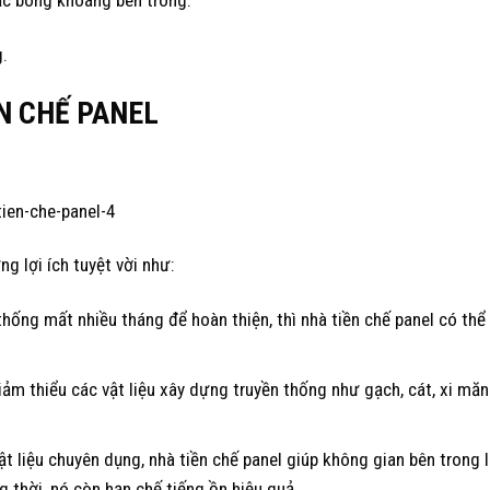
c bông khoáng bên trong.
g.
N CHẾ PANEL
g lợi ích tuyệt vời như:
thống mất nhiều tháng để hoàn thiện, thì nhà tiền chế panel có thể
ảm thiểu các vật liệu xây dựng truyền thống như gạch, cát, xi măn
vật liệu chuyên dụng, nhà tiền chế panel giúp không gian bên trong 
thời, nó còn hạn chế tiếng ồn hiệu quả.