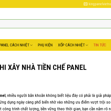
kingpanelviet
PANEL CÁCH NHIỆT
PHỤ KIỆN
XỐP CÁCH NHIỆT
TIN TỨC
I XÂY NHÀ TIỀN CHẾ PANEL
anel
, nhiều người băn khoăn không biết liệu đây có phải là giải pháp
 ứng dụng ngày càng phổ biến nhờ vào những ưu điểm vượt trội so
công trình chất lượng, bền vững theo thời gian, bạn cần nắm rõ 