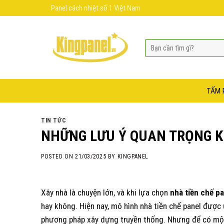
Skip
Panel cách nhiệt số 1 Việt Nam
to
content
TẤM 
TIN TỨC
NHỮNG LƯU Ý QUAN TRỌNG KH
POSTED ON
21/03/2025
BY
KINGPANEL
Xây nhà là chuyện lớn, và khi lựa chọn
nhà tiền chế p
hay không. Hiện nay, mô hình nhà tiền chế panel được
phương pháp xây dựng truyền thống. Nhưng để có một 