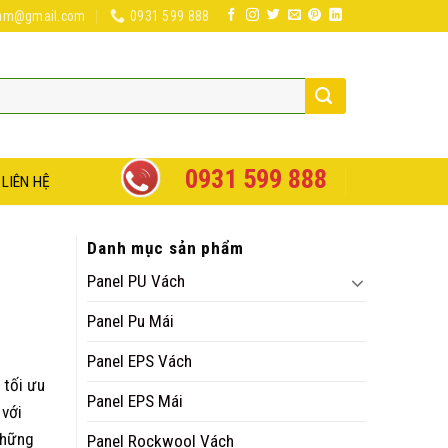
nam@gmail.com
0931 599 888
0931 599 888
LIÊN HỆ
Danh mục sản phẩm
Panel PU Vách
Panel Pu Mái
Panel EPS Vách
 tối ưu
Panel EPS Mái
 với
những
Panel Rockwool Vách