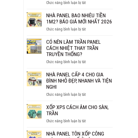
ở
Chức năng bình luận bị tắt
THỰC
TẤM
SỰ
PANEL
NHÀ PANEL BAO NHIÊU TIỀN
CHỐNG
VÁCH
1M2? BÁO GIÁ MỚI NHẤT 2026
CHÁY
NGĂN
HIỆU
ở
Chức năng bình luận bị tắt
GIÁ
QUẢ?
NHÀ
BAO
PANEL
CÓ NÊN LÀM TRẦN PANEL
NHIÊU
BAO
CÁCH NHIỆT THAY TRẦN
1M2?
NHIÊU
TRUYỀN THỐNG?
BÁO
TIỀN
GIÁ
ở
Chức năng bình luận bị tắt
1M2?
CHI
CÓ
BÁO
TIẾT
NÊN
NHÀ PANEL CẤP 4 CHO GIA
GIÁ
LÀM
ĐÌNH NHỎ ĐẸP, NHANH VÀ TIỆN
MỚI
TRẦN
NGHI
NHẤT
PANEL
2026
ở
Chức năng bình luận bị tắt
CÁCH
NHÀ
NHIỆT
PANEL
XỐP XPS CÁCH ÂM CHO SÀN,
THAY
CẤP
TRẦN
TRẦN
4
TRUYỀN
ở
Chức năng bình luận bị tắt
CHO
THỐNG?
XỐP
GIA
XPS
NHÀ PANEL TÔN XỐP CÔNG
ĐÌNH