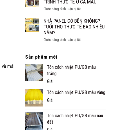
CÁCH
TRÌNH THỰC TẾ Ở CÀ MAU
NHỎ
ÂM
ĐẸP,
ở
Chức năng bình luận bị tắt
CHO
NHANH
NHÀ
SÀN,
VÀ
PANEL
NHÀ PANEL CÓ BỀN KHÔNG?
TRẦN
TIỆN
TÔN
TUỔI THỌ THỰC TẾ BAO NHIÊU
NGHI
XỐP
NĂM?
CÔNG
ở
Chức năng bình luận bị tắt
TRÌNH
NHÀ
THỰC
PANEL
TẾ
Sản phẩm mới
CÓ
Ở
BỀN
CÀ
 và mái.
Tôn cách nhiệt PU/GB màu
KHÔNG?
MAU
TUỔI
trắng
THỌ
Giá:
THỰC
TẾ
Tôn cách nhiệt PU/GB màu vàng
BAO
Giá:
NHIÊU
NĂM?
Tôn cách nhiệt PU/GB màu nâu
đất
Giá: