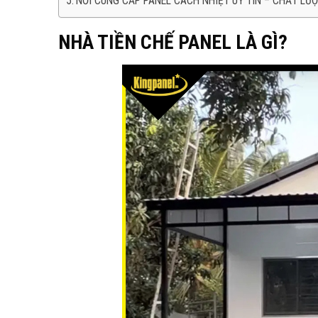
NƠI CUNG CẤP PANEL CÁCH NHIỆT UY TÍN – CHẤT L
NHÀ TIỀN CHẾ PANEL LÀ GÌ?