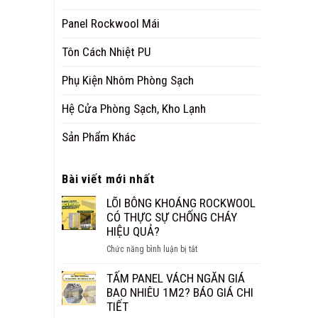
Panel Rockwool Mái
Tôn Cách Nhiệt PU
Phụ Kiện Nhôm Phòng Sạch
Hệ Cửa Phòng Sạch, Kho Lạnh
Sản Phẩm Khác
Bài viết mới nhất
LÕI BÔNG KHOÁNG ROCKWOOL
CÓ THỰC SỰ CHỐNG CHÁY
HIỆU QUẢ?
ở
Chức năng bình luận bị tắt
LÕI
BÔNG
TẤM PANEL VÁCH NGĂN GIÁ
KHOÁNG
BAO NHIÊU 1M2? BÁO GIÁ CHI
ROCKWOOL
TIẾT
CÓ