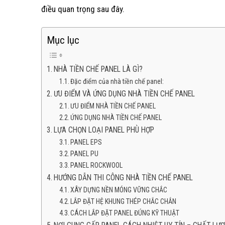
điều quan trọng sau đây.
Mục lục
NHÀ TIỀN CHẾ PANEL LÀ GÌ?
Đặc điểm của nhà tiền chế panel:
ƯU ĐIỂM VÀ ỨNG DỤNG NHÀ TIỀN CHẾ PANEL
ƯU ĐIỂM NHÀ TIỀN CHẾ PANEL
ỨNG DỤNG NHÀ TIỀN CHẾ PANEL
LỰA CHỌN LOẠI PANEL PHÙ HỢP
PANEL EPS
PANEL PU
PANEL ROCKWOOL
HƯỚNG DẪN THI CÔNG NHÀ TIỀN CHẾ PANEL
XÂY DỰNG NỀN MÓNG VỮNG CHẮC
LẮP ĐẶT HỆ KHUNG THÉP CHẮC CHẮN
CÁCH LẮP ĐẶT PANEL ĐÚNG KỸ THUẬT