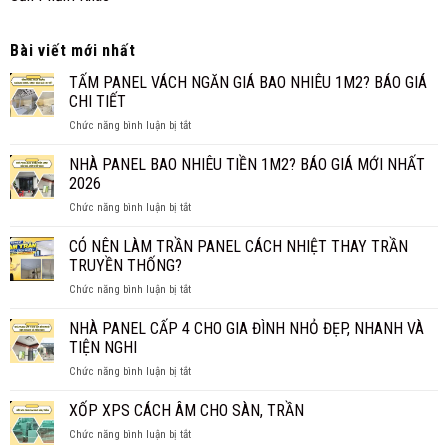
Bài viết mới nhất
TẤM PANEL VÁCH NGĂN GIÁ BAO NHIÊU 1M2? BÁO GIÁ
CHI TIẾT
ở
Chức năng bình luận bị tắt
TẤM
PANEL
NHÀ PANEL BAO NHIÊU TIỀN 1M2? BÁO GIÁ MỚI NHẤT
VÁCH
2026
NGĂN
ở
Chức năng bình luận bị tắt
GIÁ
NHÀ
BAO
PANEL
CÓ NÊN LÀM TRẦN PANEL CÁCH NHIỆT THAY TRẦN
NHIÊU
BAO
1M2?
TRUYỀN THỐNG?
NHIÊU
BÁO
ở
Chức năng bình luận bị tắt
TIỀN
GIÁ
CÓ
1M2?
CHI
NÊN
NHÀ PANEL CẤP 4 CHO GIA ĐÌNH NHỎ ĐẸP, NHANH VÀ
BÁO
TIẾT
LÀM
GIÁ
TIỆN NGHI
TRẦN
MỚI
ở
Chức năng bình luận bị tắt
PANEL
NHẤT
NHÀ
CÁCH
2026
PANEL
XỐP XPS CÁCH ÂM CHO SÀN, TRẦN
NHIỆT
CẤP
THAY
ở
Chức năng bình luận bị tắt
4
TRẦN