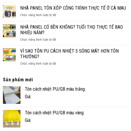
XỐP
CHO
TRUYỀN
XPS
NHÀ PANEL TÔN XỐP CÔNG TRÌNH THỰC TẾ Ở CÀ MAU
GIA
THỐNG?
CÁCH
ĐÌNH
ở
Chức năng bình luận bị tắt
ÂM
NHỎ
NHÀ
CHO
ĐẸP,
PANEL
SÀN,
NHÀ PANEL CÓ BỀN KHÔNG? TUỔI THỌ THỰC TẾ BAO
NHANH
TÔN
TRẦN
NHIÊU NĂM?
VÀ
XỐP
TIỆN
ở
Chức năng bình luận bị tắt
CÔNG
NGHI
NHÀ
TRÌNH
PANEL
THỰC
VÌ SAO TÔN PU CÁCH NHIỆT 5 SÓNG MÁT HƠN TÔN
CÓ
TẾ
THƯỜNG?
BỀN
Ở
ở
Chức năng bình luận bị tắt
KHÔNG?
CÀ
VÌ
TUỔI
MAU
SAO
THỌ
TÔN
Sản phẩm mới
THỰC
PU
TẾ
Tôn cách nhiệt PU/GB màu trắng
CÁCH
BAO
NHIỆT
NHIÊU
Giá:
5
NĂM?
SÓNG
MÁT
Tôn cách nhiệt PU/GB màu vàng
HƠN
TÔN
Giá:
THƯỜNG?