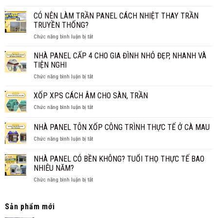
NHÀ
BAO
QUẢ?
PANEL
CÓ NÊN LÀM TRẦN PANEL CÁCH NHIỆT THAY TRẦN
NHIÊU
BAO
1M2?
TRUYỀN THỐNG?
NHIÊU
BÁO
ở
Chức năng bình luận bị tắt
TIỀN
GIÁ
CÓ
1M2?
CHI
NÊN
NHÀ PANEL CẤP 4 CHO GIA ĐÌNH NHỎ ĐẸP, NHANH VÀ
BÁO
TIẾT
LÀM
GIÁ
TIỆN NGHI
TRẦN
MỚI
ở
Chức năng bình luận bị tắt
PANEL
NHẤT
NHÀ
CÁCH
2026
PANEL
XỐP XPS CÁCH ÂM CHO SÀN, TRẦN
NHIỆT
CẤP
THAY
ở
Chức năng bình luận bị tắt
4
TRẦN
XỐP
CHO
TRUYỀN
XPS
NHÀ PANEL TÔN XỐP CÔNG TRÌNH THỰC TẾ Ở CÀ MAU
GIA
THỐNG?
CÁCH
ĐÌNH
ở
Chức năng bình luận bị tắt
ÂM
NHỎ
NHÀ
CHO
ĐẸP,
PANEL
SÀN,
NHÀ PANEL CÓ BỀN KHÔNG? TUỔI THỌ THỰC TẾ BAO
NHANH
TÔN
TRẦN
NHIÊU NĂM?
VÀ
XỐP
TIỆN
ở
Chức năng bình luận bị tắt
CÔNG
NGHI
NHÀ
TRÌNH
PANEL
THỰC
CÓ
TẾ
Sản phẩm mới
BỀN
Ở