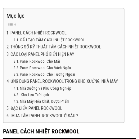
Mục lục
PANEL CÁCH NHIỆT ROCKWOOL
CẤU TẠO TẤM CÁCH NHIỆT ROCKWOOL
THÔNG SỐ KỸ THUẬT TẤM CÁCH NHIỆT ROCKWOOL
CÁC LOẠI PANEL PHỔ BIẾN HIỆN NAY
Panel Rockwool Cho Mái
Panel Rockwool Cho Vách Ngăn
Panel Rockwool Cho Tường Ngoài
ỨNG DỤNG PANEL ROCKWOOL TRONG KHO XƯỞNG, NHÀ MÁY
Nhà Xưởng và Khu Công Nghiệp
Kho Lưu Trữ Lạnh
Nhà Máy Hóa Chất, Dược Phẩm
ĐẶC ĐIỂM PANEL ROCKWOOL
MUA TẤM PANEL ROCKWOOL Ở ĐÂU ?
PANEL CÁCH NHIỆT
ROCKWOOL