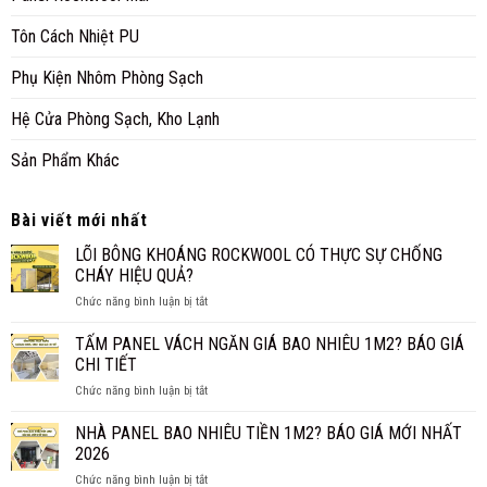
Tôn Cách Nhiệt PU
Phụ Kiện Nhôm Phòng Sạch
Hệ Cửa Phòng Sạch, Kho Lạnh
Sản Phẩm Khác
Bài viết mới nhất
LÕI BÔNG KHOÁNG ROCKWOOL CÓ THỰC SỰ CHỐNG
CHÁY HIỆU QUẢ?
ở
Chức năng bình luận bị tắt
LÕI
BÔNG
TẤM PANEL VÁCH NGĂN GIÁ BAO NHIÊU 1M2? BÁO GIÁ
KHOÁNG
CHI TIẾT
ROCKWOOL
ở
Chức năng bình luận bị tắt
CÓ
TẤM
THỰC
PANEL
NHÀ PANEL BAO NHIÊU TIỀN 1M2? BÁO GIÁ MỚI NHẤT
SỰ
VÁCH
CHỐNG
2026
NGĂN
CHÁY
ở
Chức năng bình luận bị tắt
GIÁ
HIỆU