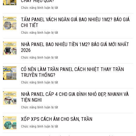
CHÁY HIỆU QUẢ?
NHIỆT
ở
Chức năng bình luận bị tắt
BẾN
LÕI
TRE
BÔNG
GIÁ
TẤM PANEL VÁCH NGĂN GIÁ BAO NHIÊU 1M2? BÁO GIÁ
KHOÁNG
TẬN
CHI TIẾT
ROCKWOOL
XƯỞNG
ở
Chức năng bình luận bị tắt
CÓ
TẤM
THỰC
PANEL
NHÀ PANEL BAO NHIÊU TIỀN 1M2? BÁO GIÁ MỚI NHẤT
SỰ
VÁCH
CHỐNG
2026
NGĂN
CHÁY
ở
Chức năng bình luận bị tắt
GIÁ
HIỆU
NHÀ
BAO
QUẢ?
PANEL
CÓ NÊN LÀM TRẦN PANEL CÁCH NHIỆT THAY TRẦN
NHIÊU
BAO
1M2?
TRUYỀN THỐNG?
NHIÊU
BÁO
ở
Chức năng bình luận bị tắt
TIỀN
GIÁ
CÓ
1M2?
CHI
NÊN
NHÀ PANEL CẤP 4 CHO GIA ĐÌNH NHỎ ĐẸP, NHANH VÀ
BÁO
TIẾT
LÀM
GIÁ
TIỆN NGHI
TRẦN
MỚI
ở
Chức năng bình luận bị tắt
PANEL
NHẤT
NHÀ
CÁCH
2026
PANEL
XỐP XPS CÁCH ÂM CHO SÀN, TRẦN
NHIỆT
CẤP
THAY
ở
Chức năng bình luận bị tắt
4
TRẦN
XỐP
CHO
TRUYỀN