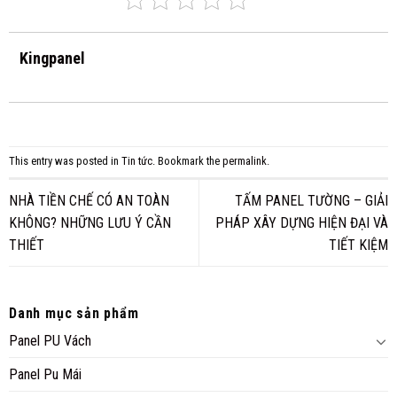
Kingpanel
This entry was posted in
Tin tức
. Bookmark the
permalink
.
NHÀ TIỀN CHẾ CÓ AN TOÀN
TẤM PANEL TƯỜNG – GIẢI
KHÔNG? NHỮNG LƯU Ý CẦN
PHÁP XÂY DỰNG HIỆN ĐẠI VÀ
THIẾT
TIẾT KIỆM
Danh mục sản phẩm
Panel PU Vách
Panel Pu Mái