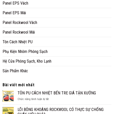
Panel EPS Vách
Panel EPS Mái
Panel Rockwool Vách
Panel Rockwool Mái
Tôn Cách Nhiệt PU
Phụ Kiện Nhôm Phòng Sạch
Hệ Cửa Phòng Sạch, Kho Lạnh
Sản Phẩm Khác
Bài viết mới nhất
TÔN PU CÁCH NHIỆT BẾN TRE GIÁ TẬN XƯỞNG
ở
Chức năng bình luận bị tắt
TÔN
PU
LÕI BÔNG KHOÁNG ROCKWOOL CÓ THỰC SỰ CHỐNG
CÁCH