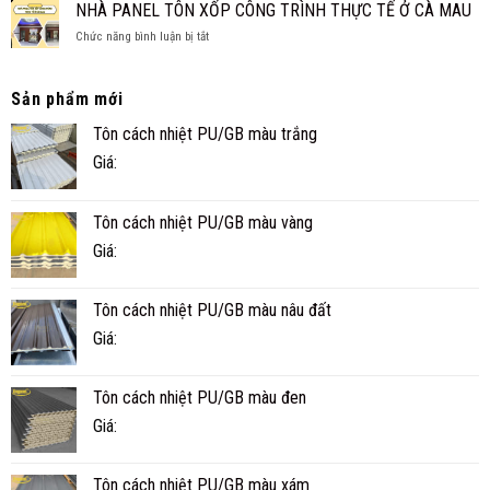
XPS
NHÀ PANEL TÔN XỐP CÔNG TRÌNH THỰC TẾ Ở CÀ MAU
GIA
THỐNG?
CÁCH
ĐÌNH
ở
Chức năng bình luận bị tắt
ÂM
NHỎ
NHÀ
CHO
ĐẸP,
PANEL
SÀN,
NHANH
TÔN
TRẦN
Sản phẩm mới
VÀ
XỐP
TIỆN
CÔNG
Tôn cách nhiệt PU/GB màu trắng
NGHI
TRÌNH
Giá:
THỰC
TẾ
Ở
Tôn cách nhiệt PU/GB màu vàng
CÀ
MAU
Giá:
Tôn cách nhiệt PU/GB màu nâu đất
Giá:
Tôn cách nhiệt PU/GB màu đen
Giá:
Tôn cách nhiệt PU/GB màu xám