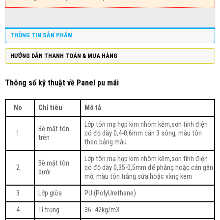
THÔNG TIN SẢN PHẨM
HƯỚNG DẪN THANH TOÁN & MUA HÀNG
Thông số kỹ thuật về Panel pu mái
No
Chỉ tiêu
Mô tả
Lớp tôn mạ hợp kim nhôm kẽm,sơn tĩnh điện
Bề măt tôn
1
có độ dày 0,4-0,6mm cán 3 sóng, màu tôn
trên
theo bảng màu
Lớp tôn mạ hợp kim nhôm kẽm,sơn tĩnh điện
Bề mặt tôn
2
có độ dày 0,35-0,5mm để phẳng hoặc cán gân
dưới
mờ, màu tôn trắng sữa hoặc vàng kem
3
Lớp giữa
PU (PolyUrethane)
4
Tỉ trọng
36- 42kg/m3