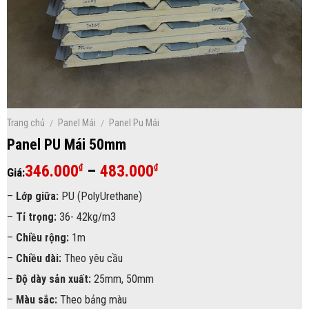
Trang chủ
/
Panel Mái
/
Panel Pu Mái
Panel PU Mái 50mm
Khoảng
346.000
–
483.000
₫
₫
Giá:
giá:
–
Lớp giữa:
PU (PolyUrethane)
từ
–
Tỉ trọng:
36- 42kg/m3
346.000₫
đến
–
Chiều rộng:
1m
483.000₫
–
Chiều dài:
Theo yêu cầu
–
Độ dày sản xuất:
25mm, 50mm
–
Màu sắc:
Theo bảng màu