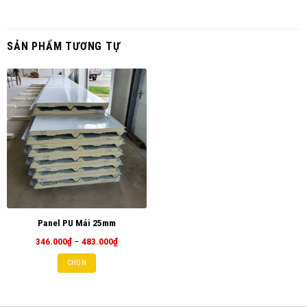
SẢN PHẨM TƯƠNG TỰ
Panel PU Mái 25mm
Khoảng
346.000
₫
–
483.000
₫
giá:
từ
CHỌN
346.000₫
đến
483.000₫