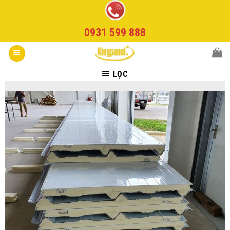
Skip
to
0931 599 888
content
LỌC