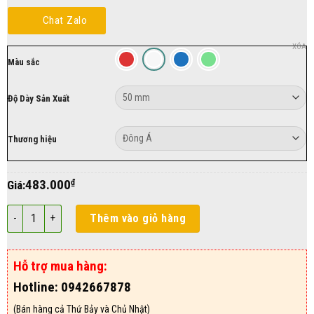
Chat Zalo
XÓA
Màu sắc
Độ Dày Sản Xuất
Thương hiệu
483.000
₫
Giá:
Panel PU Mái 50mm số lượng
Thêm vào giỏ hàng
Hỗ trợ mua hàng:
Hotline: 0942667878
(Bán hàng cả Thứ Bảy và Chủ Nhật)