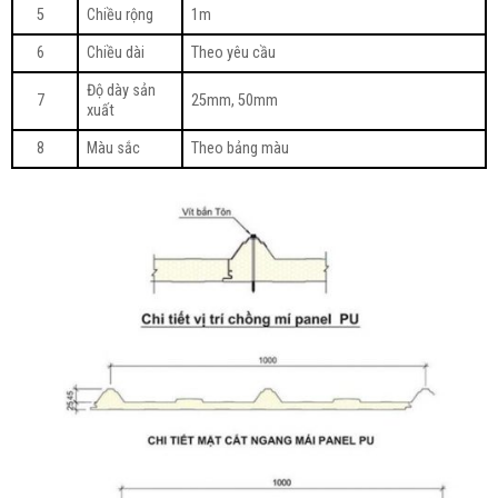
5
Chiều rộng
1m
6
Chiều dài
Theo yêu cầu
Độ dày sản
7
25mm, 50mm
xuất
8
Màu sắc
Theo bảng màu