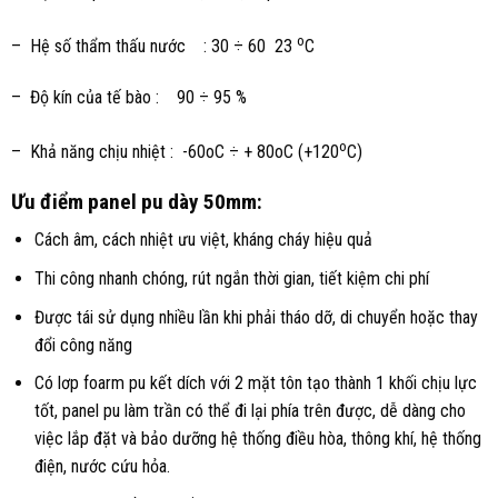
o
– Hệ số thẩm thấu nước : 30 ÷ 60 23
C
– Độ kín của tế bào : 90 ÷ 95 %
o
– Khả năng chịu nhiệt : -60oC ÷ + 80oC (+120
C)
Ưu điểm panel pu dày 50mm:
Cách âm, cách nhiệt ưu việt, kháng cháy hiệu quả
Thi công nhanh chóng, rút ngắn thời gian, tiết kiệm chi phí
Được tái sử dụng nhiều lần khi phải tháo dỡ, di chuyển hoặc thay
đổi công năng
Có lơp foarm pu kết dích với 2 mặt tôn tạo thành 1 khối chịu lực
tốt, panel pu làm trần có thể đi lại phía trên được, dễ dàng cho
việc lắp đặt và bảo dưỡng hệ thống điều hòa, thông khí, hệ thống
điện, nước cứu hỏa.