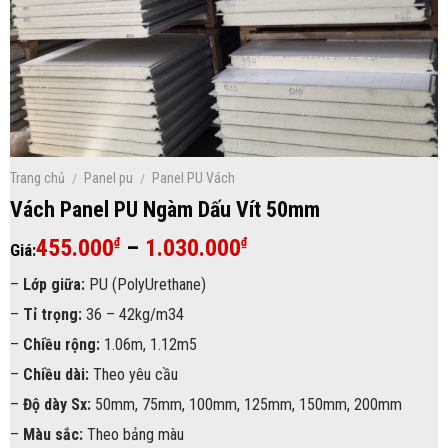
Trang chủ
/
Panel pu
/
Panel PU Vách
Vách Panel PU Ngàm Dấu Vít 50mm
Khoảng
455.000
–
1.030.000
₫
₫
Giá:
giá:
–
Lớp giữa:
PU (PolyUrethane)
từ
–
Tỉ trọng:
36 – 42kg/m34
455.000₫
đến
–
Chiều rộng:
1.06m, 1.12m5
1.030.000₫
–
Chiều dài:
Theo yêu cầu
–
Độ dày Sx:
50mm, 75mm, 100mm, 125mm, 150mm, 200mm
–
Màu sắc:
Theo bảng màu