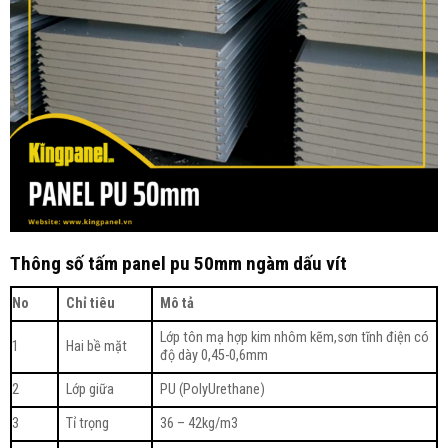
Thông số tấm panel pu 50mm ngàm dấu vít
No
Chỉ tiêu
Mô tả
Lớp tôn mạ hợp kim nhôm kẽm,sơn tĩnh điện có
1
Hai bề mặt
độ dày 0,45-0,6mm
2
Lớp giữa
PU (PolyUrethane)
3
Tỉ trọng
36 – 42kg/m3