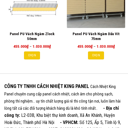
Panel PU Vách Ngàm Zlock
Panel PU Vách Ngàm Dấu Vít
50mm
75mm
Khoảng
Khoảng
455.000
₫
–
1.030.000
₫
455.000
₫
–
1.030.000
₫
giá:
giá:
từ
từ
CHỌN
CHỌN
455.000₫
455.000
đến
đến
1.030.000₫
1.030.0
CÔNG TY TNHH CÁCH NHIỆT KING PANEL
Cách Nhiệt King
Panel chuyên cung cấp panel cách nhiệt, cách âm cho phòng sạch,
phòng thí nghiệm... uy tín chất lượng giá rẻ thi công tận nơi, luôn làm hài
- Địa chỉ
lòng tất cả các đối tượng khách hàng dù là khó tính nhất..
công ty:
L2-03B, Khu biệt thự kinh doanh, Xã An Khánh, Huyện
Hoài Đức, Thành phố Hà Nội
- VPHCM:
Số 125, Ấp 5, Tỉnh lộ 9,