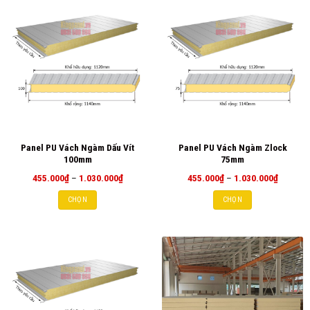
Panel PU Vách Ngàm Dấu Vít
Panel PU Vách Ngàm Zlock
100mm
75mm
Khoảng
Khoảng
455.000
₫
–
1.030.000
₫
455.000
₫
–
1.030.000
₫
giá:
giá:
từ
từ
CHỌN
CHỌN
455.000₫
455.000
đến
đến
1.030.000₫
1.030.0