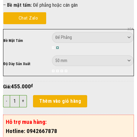
–
Bề mặt tấm:
Để phẳng hoặc cán gân
Chat Zalo
XÓA
Bề Mặt Tấm
Độ Dày Sản Xuất
455.000
₫
Giá:
Vách Panel PU Ngàm Dấu Vít 50mm số lượng
Thêm vào giỏ hàng
Hỗ trợ mua hàng:
Hotline: 0942667878