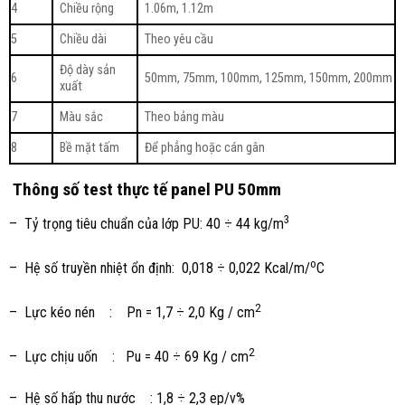
4
Chiều rộng
1.06m, 1.12m
5
Chiều dài
Theo yêu cầu
Độ dày sản
6
50mm, 75mm, 100mm, 125mm, 150mm, 200mm
xuất
7
Màu sắc
Theo bảng màu
8
Bề mặt tấm
Để phẳng hoặc cán gân
Thông số test thực tế panel PU 50mm
3
– Tỷ trọng tiêu chuẩn của lớp PU: 40 ÷ 44 kg/m
o
– Hệ số truyền nhiệt ổn định: 0,018 ÷ 0,022 Kcal/m/
C
2
– Lực kéo nén : Pn = 1,7 ÷ 2,0 Kg / cm
2
– Lực chịu uốn : Pu = 40 ÷ 69 Kg / cm
– Hệ số hấp thu nước : 1,8 ÷ 2,3 ep/v%