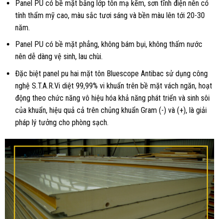
Panel PU có bề mặt bằng lớp tôn mạ kẽm, sơn tĩnh điện nên có
tính thẩm mỹ cao, màu sắc tươi sáng và bền màu lên tới 20-30
năm.
Panel PU có bề mặt phẳng, không bám bụi, không thấm nước
nên dễ dàng vệ sinh, lau chùi.
Đặc biệt panel pu hai mặt tôn Bluescope Antibac sử dụng công
nghệ S.T.A.R.Vi diệt 99,99% vi khuẩn trên bề mặt vách ngăn, hoạt
động theo chức năng vô hiệu hóa khả năng phát triển và sinh sôi
của khuẩn, hiệu quả cả trên chủng khuẩn Gram (-) và (+), là giải
pháp lý tưởng cho phòng sạch.