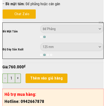
–
Bề mặt tấm:
Để phẳng hoặc cán gân
Chat Zalo
XÓA
Bề Mặt Tấm
Độ Dày Sản Xuất
760.000
₫
Giá:
Panel PU Vách Ngàm Zlock 125mm số lượng
Thêm vào giỏ hàng
Hỗ trợ mua hàng:
Hotline: 0942667878