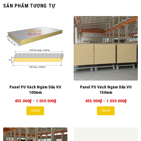
SẢN PHẨM TƯƠNG TỰ
Panel PU Vách Ngàm Dấu Vít
Panel PU Vách Ngàm Dấu Vít
100mm
150mm
Khoảng
Khoảng
455.000
₫
–
1.030.000
₫
455.000
₫
–
1.030.000
₫
giá:
giá:
từ
từ
CHỌN
CHỌN
455.000₫
455.000
đến
đến
1.030.000₫
1.030.0