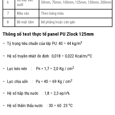
Độ dày sản
6
50mm, 75mm, 100mm, 125mm, 150mm, 200mm
xuất
7
Màu sắc
Theo bảng màu
8
Bề mặt tấm
Để phẳng hoặc cán gân
Thông số test thực tế panel PU Zlock 125mm
3
– Tỷ trọng tiêu chuẩn của lớp PU: 40 ÷ 44 kg/m
o
– Hệ số truyền nhiệt ổn định: 0,018 ÷ 0,022 Kcal/m/
C
2
– Lực kéo nén : Pn = 1,7 ÷ 2,0 Kg / cm
2
– Lực chịu uốn : Pu = 40 ÷ 69 Kg / cm
– Hệ số hấp thu nước : 1,8 ÷ 2,3 ep/v%
o
– Hệ số thẩm thấu nước : 30 ÷ 60 23
C