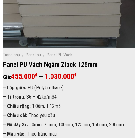
Trang chủ
/
Panel pu
/
Panel PU Vách
Panel PU Vách Ngàm Zlock 125mm
Khoảng
455.000
–
1.030.000
₫
₫
Giá:
giá:
–
Lớp giữa:
PU (PolyUrethane)
từ
–
Tỉ trọng:
36 – 42kg/m34
455.000₫
đến
–
Chiều rộng:
1.06m, 1.12m5
1.030.000₫
–
Chiều dài:
Theo yêu cầu
–
Độ dày Sx:
50mm, 75mm, 100mm, 125mm, 150mm, 200mm
–
Màu sắc:
Theo bảng màu