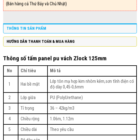
(Bán hàng cả Thứ Bảy và Chủ Nhật)
THÔNG TIN SẢN PHẨM
HƯỚNG DẪN THANH TOÁN & MUA HÀNG
Thông số tấm panel pu vách Zlock 125mm
No
Chỉ tiêu
Mô tả
Lớp tôn mạ hợp kim nhôm kẽm,sơn tĩnh điện có
1
Hai bề mặt
độ dày 0,45-0,6mm
2
Lớp giữa
PU (PolyUrethane)
3
Tỉ trọng
36 – 42kg/m3
4
Chiều rộng
1.06m, 1.12m
5
Chiều dài
Theo yêu cầu