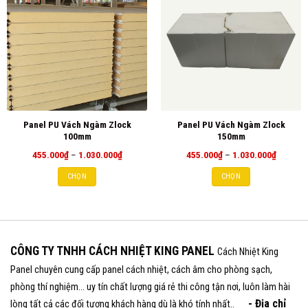
Panel PU Vách Ngàm Zlock
Panel PU Vách Ngàm Zlock
100mm
150mm
Khoảng
Khoảng
455.000
₫
–
1.030.000
₫
455.000
₫
–
1.030.000
₫
giá:
giá:
từ
từ
CHỌN
CHỌN
455.000₫
455.000
đến
đến
1.030.000₫
1.030.0
CÔNG TY TNHH CÁCH NHIỆT KING PANEL
Cách Nhiệt King
Panel chuyên cung cấp panel cách nhiệt, cách âm cho phòng sạch,
phòng thí nghiệm... uy tín chất lượng giá rẻ thi công tận nơi, luôn làm hài
- Địa chỉ
lòng tất cả các đối tượng khách hàng dù là khó tính nhất..