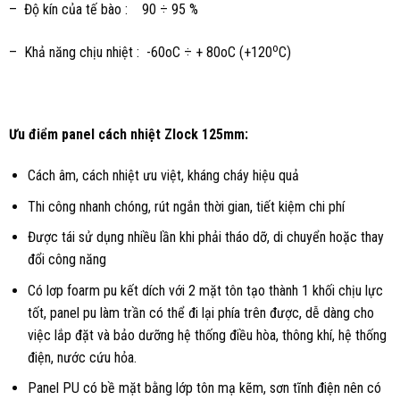
– Độ kín của tế bào : 90 ÷ 95 %
o
– Khả năng chịu nhiệt : -60oC ÷ + 80oC (+120
C)
Ưu điểm panel cách nhiệt Zlock 125mm:
Cách âm, cách nhiệt ưu việt, kháng cháy hiệu quả
Thi công nhanh chóng, rút ngắn thời gian, tiết kiệm chi phí
Được tái sử dụng nhiều lần khi phải tháo dỡ, di chuyển hoặc thay
đổi công năng
Có lơp foarm pu kết dích với 2 mặt tôn tạo thành 1 khối chịu lực
tốt, panel pu làm trần có thể đi lại phía trên được, dễ dàng cho
việc lắp đặt và bảo dưỡng hệ thống điều hòa, thông khí, hệ thống
điện, nước cứu hỏa.
Panel PU có bề mặt bằng lớp tôn mạ kẽm, sơn tĩnh điện nên có