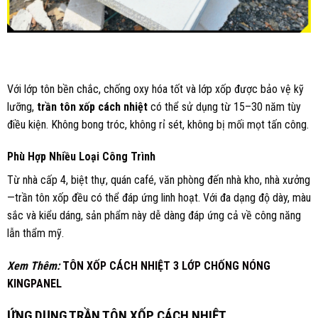
Với lớp tôn bền chắc, chống oxy hóa tốt và lớp xốp được bảo vệ kỹ
lưỡng,
trần tôn xốp cách nhiệt
có thể sử dụng từ 15–30 năm tùy
điều kiện. Không bong tróc, không rỉ sét, không bị mối mọt tấn công.
Phù Hợp Nhiều Loại Công Trình
Từ nhà cấp 4, biệt thự, quán café, văn phòng đến nhà kho, nhà xưởng
—trần tôn xốp đều có thể đáp ứng linh hoạt. Với đa dạng độ dày, màu
sắc và kiểu dáng, sản phẩm này dễ dàng đáp ứng cả về công năng
lẫn thẩm mỹ.
Xem Thêm:
TÔN XỐP CÁCH NHIỆT 3 LỚP CHỐNG NÓNG
KINGPANEL
ỨNG DỤNG TRẦN TÔN XỐP CÁCH NHIỆT