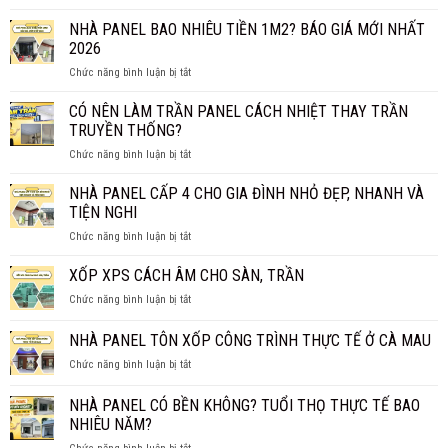
TẤM
THỰC
PANEL
NHÀ PANEL BAO NHIÊU TIỀN 1M2? BÁO GIÁ MỚI NHẤT
SỰ
VÁCH
CHỐNG
2026
NGĂN
CHÁY
ở
Chức năng bình luận bị tắt
GIÁ
HIỆU
NHÀ
BAO
QUẢ?
PANEL
CÓ NÊN LÀM TRẦN PANEL CÁCH NHIỆT THAY TRẦN
NHIÊU
BAO
1M2?
TRUYỀN THỐNG?
NHIÊU
BÁO
ở
Chức năng bình luận bị tắt
TIỀN
GIÁ
CÓ
1M2?
CHI
NÊN
NHÀ PANEL CẤP 4 CHO GIA ĐÌNH NHỎ ĐẸP, NHANH VÀ
BÁO
TIẾT
LÀM
GIÁ
TIỆN NGHI
TRẦN
MỚI
ở
Chức năng bình luận bị tắt
PANEL
NHẤT
NHÀ
CÁCH
2026
PANEL
XỐP XPS CÁCH ÂM CHO SÀN, TRẦN
NHIỆT
CẤP
THAY
ở
Chức năng bình luận bị tắt
4
TRẦN
XỐP
CHO
TRUYỀN
XPS
NHÀ PANEL TÔN XỐP CÔNG TRÌNH THỰC TẾ Ở CÀ MAU
GIA
THỐNG?
CÁCH
ĐÌNH
ở
Chức năng bình luận bị tắt
ÂM
NHỎ
NHÀ
CHO
ĐẸP,
PANEL
SÀN,
NHÀ PANEL CÓ BỀN KHÔNG? TUỔI THỌ THỰC TẾ BAO
NHANH
TÔN
TRẦN
NHIÊU NĂM?
VÀ
XỐP
TIỆN