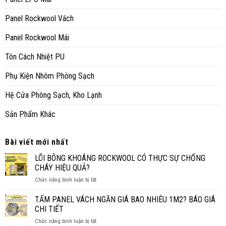
Panel Rockwool Vách
Panel Rockwool Mái
Tôn Cách Nhiệt PU
Phụ Kiện Nhôm Phòng Sạch
Hệ Cửa Phòng Sạch, Kho Lạnh
Sản Phẩm Khác
Bài viết mới nhất
LÕI BÔNG KHOÁNG ROCKWOOL CÓ THỰC SỰ CHỐNG
CHÁY HIỆU QUẢ?
ở
Chức năng bình luận bị tắt
LÕI
BÔNG
TẤM PANEL VÁCH NGĂN GIÁ BAO NHIÊU 1M2? BÁO GIÁ
KHOÁNG
CHI TIẾT
ROCKWOOL
ở
Chức năng bình luận bị tắt
CÓ