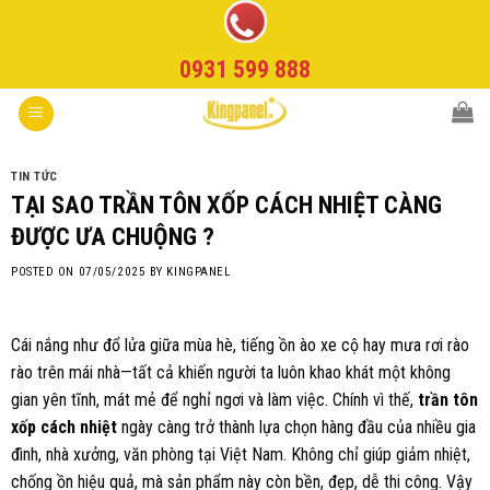
Skip
to
0931 599 888
content
TIN TỨC
TẠI SAO TRẦN TÔN XỐP CÁCH NHIỆT CÀNG
ĐƯỢC ƯA CHUỘNG ?
POSTED ON
07/05/2025
BY
KINGPANEL
Cái nắng như đổ lửa giữa mùa hè, tiếng ồn ào xe cộ hay mưa rơi rào
rào trên mái nhà—tất cả khiến người ta luôn khao khát một không
gian yên tĩnh, mát mẻ để nghỉ ngơi và làm việc. Chính vì thế,
trần tôn
xốp cách nhiệt
ngày càng trở thành lựa chọn hàng đầu của nhiều gia
đình, nhà xưởng, văn phòng tại Việt Nam. Không chỉ giúp giảm nhiệt,
chống ồn hiệu quả, mà sản phẩm này còn bền, đẹp, dễ thi công. Vậy