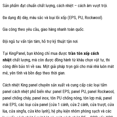
Sản phẩm đạt chuẩn chất lượng, cách nhiệt – cách âm vượt trội.
Đa dạng độ dày, màu sắc và loại lõi xốp (EPS, PU, Rockwool).
Gia công theo yêu cầu, giao hàng nhanh toàn quốc.
Đội ngũ tư vấn tận tâm, hỗ trợ kỹ thuật tận nơi.
Tại KingPanel, bạn không chỉ mua được
trần tôn xốp cách
nhiệt
chất lượng, mà còn được đồng hành từ khâu chọn vật tư, thi
công đến bảo trì về sau. Một giải pháp trọn gói cho mái nhà luôn mát
mẻ, yên tĩnh và bền đẹp theo thời gian.
Cách nhiệt King panel chuyên sản xuất và cung cấp các loại tấm
panel cách nhiệt phổ biến như: panel EPS, panel PU, panel Rockwool,
panel chống cháy, panel inox, tôn PU chống nóng, tôn lợp mái, panel
mái EPS, các loại cửa panel (cửa 1 cánh, cửa 2 cánh, cửa trượt, cửa
lùa, cửa xingfa, cửa kho lạnh), hệ phụ kiện nhôm phòng sạch và các