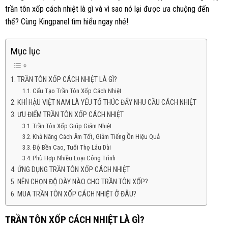
trần tôn xốp cách nhiệt là gì và vì sao nó lại được ưa chuộng đến
thế? Cùng Kingpanel tìm hiểu ngay nhé!
Mục lục
TRẦN TÔN XỐP CÁCH NHIỆT LÀ GÌ?
Cấu Tạo Trần Tôn Xốp Cách Nhiệt
KHÍ HẬU VIỆT NAM LÀ YẾU TỐ THÚC ĐẨY NHU CẦU CÁCH NHIỆT
ƯU ĐIỂM TRẦN TÔN XỐP CÁCH NHIỆT
Trần Tôn Xốp Giúp Giảm Nhiệt
Khả Năng Cách Âm Tốt, Giảm Tiếng Ồn Hiệu Quả
Độ Bền Cao, Tuổi Thọ Lâu Dài
Phù Hợp Nhiều Loại Công Trình
ỨNG DỤNG TRẦN TÔN XỐP CÁCH NHIỆT
NÊN CHỌN ĐỘ DÀY NÀO CHO TRẦN TÔN XỐP?
MUA TRẦN TÔN XỐP CÁCH NHIỆT Ở ĐÂU?
TRẦN TÔN XỐP CÁCH NHIỆT LÀ GÌ?