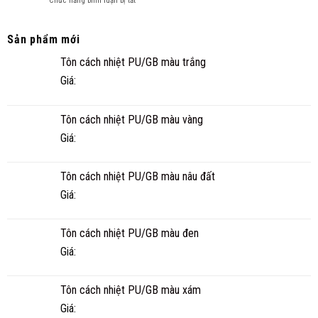
ở
Chức năng bình luận bị tắt
CÔNG
NGHI
NHÀ
TRÌNH
PANEL
THỰC
CÓ
TẾ
Sản phẩm mới
BỀN
Ở
Tôn cách nhiệt PU/GB màu trắng
KHÔNG?
CÀ
TUỔI
MAU
Giá:
THỌ
THỰC
TẾ
Tôn cách nhiệt PU/GB màu vàng
BAO
NHIÊU
Giá:
NĂM?
Tôn cách nhiệt PU/GB màu nâu đất
Giá:
Tôn cách nhiệt PU/GB màu đen
Giá:
Tôn cách nhiệt PU/GB màu xám
Giá: