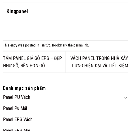
Kingpanel
This entry was posted in
Tin tức
. Bookmark the
permalink
.
TẤM PANEL GIẢ GỖ EPS – ĐẸP
VÁCH PANEL TRONG NHÀ XÂY
NHƯ GỖ, BỀN HƠN GỖ
DỰNG HIỆN ĐẠI VÀ TIẾT KIỆM
Danh mục sản phẩm
Panel PU Vách
Panel Pu Mái
Panel EPS Vách
Panel EPS Mái