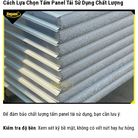
Cách
L
ựa
C
họn
T
ấm
P
anel
T
ái
S
ử
D
ụng
C
hất
L
ượng
Để đảm bảo chất lượng tấm panel tái sử dụng, bạn cần lưu ý:
Kiểm tra độ bền
: Xem xét kỹ bề mặt, không có vết nứt hay hư hỏng.