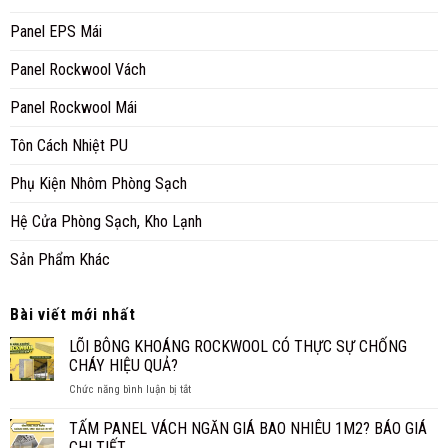
Panel EPS Mái
Panel Rockwool Vách
Panel Rockwool Mái
Tôn Cách Nhiệt PU
Phụ Kiện Nhôm Phòng Sạch
Hệ Cửa Phòng Sạch, Kho Lạnh
Sản Phẩm Khác
Bài viết mới nhất
LÕI BÔNG KHOÁNG ROCKWOOL CÓ THỰC SỰ CHỐNG
CHÁY HIỆU QUẢ?
ở
Chức năng bình luận bị tắt
LÕI
BÔNG
TẤM PANEL VÁCH NGĂN GIÁ BAO NHIÊU 1M2? BÁO GIÁ
KHOÁNG
CHI TIẾT