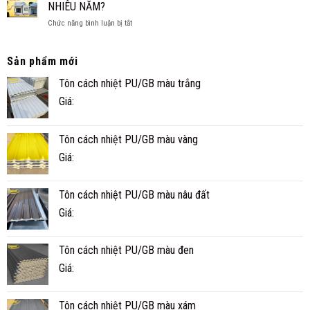
TRẦN
NHIÊU NĂM?
VÀ
XỐP
TIỆN
ở
Chức năng bình luận bị tắt
CÔNG
NGHI
NHÀ
TRÌNH
PANEL
THỰC
CÓ
TẾ
Sản phẩm mới
BỀN
Ở
Tôn cách nhiệt PU/GB màu trắng
KHÔNG?
CÀ
TUỔI
MAU
Giá:
THỌ
THỰC
TẾ
Tôn cách nhiệt PU/GB màu vàng
BAO
NHIÊU
Giá:
NĂM?
Tôn cách nhiệt PU/GB màu nâu đất
Giá:
Tôn cách nhiệt PU/GB màu đen
Giá:
Tôn cách nhiệt PU/GB màu xám