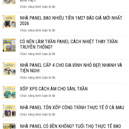
ROCKWOOL
ở
Chức năng bình luận bị tắt
CÓ
TẤM
THỰC
PANEL
NHÀ PANEL BAO NHIÊU TIỀN 1M2? BÁO GIÁ MỚI NHẤT
SỰ
VÁCH
CHỐNG
2026
NGĂN
CHÁY
ở
Chức năng bình luận bị tắt
GIÁ
HIỆU
NHÀ
BAO
QUẢ?
PANEL
CÓ NÊN LÀM TRẦN PANEL CÁCH NHIỆT THAY TRẦN
NHIÊU
BAO
1M2?
TRUYỀN THỐNG?
NHIÊU
BÁO
ở
Chức năng bình luận bị tắt
TIỀN
GIÁ
CÓ
1M2?
CHI
NÊN
NHÀ PANEL CẤP 4 CHO GIA ĐÌNH NHỎ ĐẸP, NHANH VÀ
BÁO
TIẾT
LÀM
GIÁ
TIỆN NGHI
TRẦN
MỚI
ở
Chức năng bình luận bị tắt
PANEL
NHẤT
NHÀ
CÁCH
2026
PANEL
XỐP XPS CÁCH ÂM CHO SÀN, TRẦN
NHIỆT
CẤP
THAY
ở
Chức năng bình luận bị tắt
4
TRẦN
XỐP
CHO
TRUYỀN
XPS
NHÀ PANEL TÔN XỐP CÔNG TRÌNH THỰC TẾ Ở CÀ MAU
GIA
THỐNG?
CÁCH
ĐÌNH
ở
Chức năng bình luận bị tắt
ÂM
NHỎ
NHÀ
CHO
ĐẸP,
PANEL
SÀN,
NHÀ PANEL CÓ BỀN KHÔNG? TUỔI THỌ THỰC TẾ BAO
NHANH
TÔN