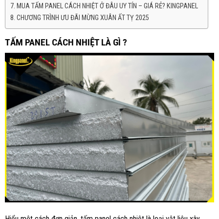
MUA TẤM PANEL CÁCH NHIỆT Ở ĐÂU UY TÍN – GIÁ RẺ? KINGPANEL
CHƯƠNG TRÌNH ƯU ĐÃI MỪNG XUÂN ẤT TỴ 2025
TẤM PANEL CÁCH NHIỆT LÀ GÌ ?
Hiểu một cách đơn giản, tấm panel cách nhiệt là loại vật liệu xây