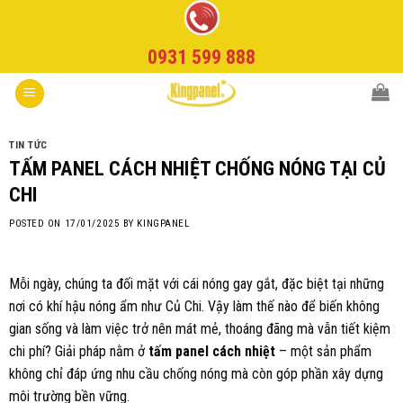
Skip
to
0931 599 888
content
TIN TỨC
TẤM PANEL CÁCH NHIỆT CHỐNG NÓNG TẠI CỦ
CHI
POSTED ON
17/01/2025
BY
KINGPANEL
Mỗi ngày, chúng ta đối mặt với cái nóng gay gắt, đặc biệt tại những
nơi có khí hậu nóng ẩm như Củ Chi. Vậy làm thế nào để biến không
gian sống và làm việc trở nên mát mẻ, thoáng đãng mà vẫn tiết kiệm
chi phí? Giải pháp nằm ở
tấm panel cách nhiệt
– một sản phẩm
không chỉ đáp ứng nhu cầu chống nóng mà còn góp phần xây dựng
môi trường bền vững.