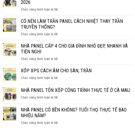
CHỐNG
2026
NGĂN
CHÁY
ở
Chức năng bình luận bị tắt
GIÁ
HIỆU
NHÀ
BAO
QUẢ?
PANEL
CÓ NÊN LÀM TRẦN PANEL CÁCH NHIỆT THAY TRẦN
NHIÊU
BAO
1M2?
TRUYỀN THỐNG?
NHIÊU
BÁO
ở
Chức năng bình luận bị tắt
TIỀN
GIÁ
CÓ
1M2?
CHI
NÊN
NHÀ PANEL CẤP 4 CHO GIA ĐÌNH NHỎ ĐẸP, NHANH VÀ
BÁO
TIẾT
LÀM
GIÁ
TIỆN NGHI
TRẦN
MỚI
ở
Chức năng bình luận bị tắt
PANEL
NHẤT
NHÀ
CÁCH
2026
PANEL
XỐP XPS CÁCH ÂM CHO SÀN, TRẦN
NHIỆT
CẤP
THAY
ở
Chức năng bình luận bị tắt
4
TRẦN
XỐP
CHO
TRUYỀN
XPS
NHÀ PANEL TÔN XỐP CÔNG TRÌNH THỰC TẾ Ở CÀ MAU
GIA
THỐNG?
CÁCH
ĐÌNH
ở
Chức năng bình luận bị tắt
ÂM
NHỎ
NHÀ
CHO
ĐẸP,
PANEL
SÀN,
NHÀ PANEL CÓ BỀN KHÔNG? TUỔI THỌ THỰC TẾ BAO
NHANH
TÔN
TRẦN
NHIÊU NĂM?
VÀ
XỐP
TIỆN
ở
Chức năng bình luận bị tắt
CÔNG
NGHI
NHÀ
TRÌNH
PANEL
THỰC