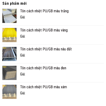
CÓ
TẾ
Sản phẩm mới
BỀN
Ở
Tôn cách nhiệt PU/GB màu trắng
KHÔNG?
CÀ
TUỔI
MAU
Giá:
THỌ
THỰC
TẾ
Tôn cách nhiệt PU/GB màu vàng
BAO
NHIÊU
Giá:
NĂM?
Tôn cách nhiệt PU/GB màu nâu đất
Giá:
Tôn cách nhiệt PU/GB màu đen
Giá:
Tôn cách nhiệt PU/GB màu xám
Giá: