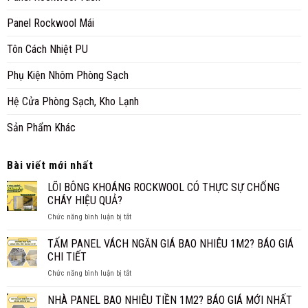
Panel Rockwool Mái
Tôn Cách Nhiệt PU
Phụ Kiện Nhôm Phòng Sạch
Hệ Cửa Phòng Sạch, Kho Lạnh
Sản Phẩm Khác
Bài viết mới nhất
LÕI BÔNG KHOÁNG ROCKWOOL CÓ THỰC SỰ CHỐNG
CHÁY HIỆU QUẢ?
ở
Chức năng bình luận bị tắt
LÕI
BÔNG
TẤM PANEL VÁCH NGĂN GIÁ BAO NHIÊU 1M2? BÁO GIÁ
KHOÁNG
CHI TIẾT
ROCKWOOL
ở
Chức năng bình luận bị tắt
CÓ
TẤM
THỰC
PANEL
NHÀ PANEL BAO NHIÊU TIỀN 1M2? BÁO GIÁ MỚI NHẤT
SỰ
VÁCH