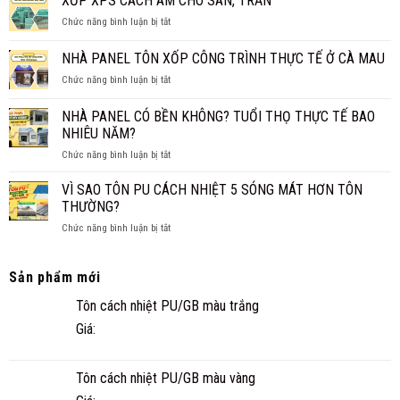
XỐP XPS CÁCH ÂM CHO SÀN, TRẦN
CẤP
THAY
ở
Chức năng bình luận bị tắt
4
TRẦN
XỐP
CHO
TRUYỀN
XPS
NHÀ PANEL TÔN XỐP CÔNG TRÌNH THỰC TẾ Ở CÀ MAU
GIA
THỐNG?
CÁCH
ĐÌNH
ở
Chức năng bình luận bị tắt
ÂM
NHỎ
NHÀ
CHO
ĐẸP,
PANEL
SÀN,
NHÀ PANEL CÓ BỀN KHÔNG? TUỔI THỌ THỰC TẾ BAO
NHANH
TÔN
TRẦN
NHIÊU NĂM?
VÀ
XỐP
TIỆN
ở
Chức năng bình luận bị tắt
CÔNG
NGHI
NHÀ
TRÌNH
PANEL
THỰC
VÌ SAO TÔN PU CÁCH NHIỆT 5 SÓNG MÁT HƠN TÔN
CÓ
TẾ
THƯỜNG?
BỀN
Ở
ở
Chức năng bình luận bị tắt
KHÔNG?
CÀ
VÌ
TUỔI
MAU
SAO
THỌ
TÔN
Sản phẩm mới
THỰC
PU
TẾ
Tôn cách nhiệt PU/GB màu trắng
CÁCH
BAO
NHIỆT
NHIÊU
Giá:
5
NĂM?
SÓNG
MÁT
Tôn cách nhiệt PU/GB màu vàng
HƠN
TÔN