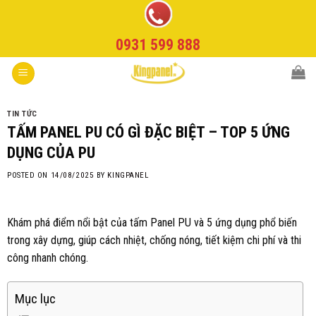
Skip
to
0931 599 888
content
TIN TỨC
TẤM PANEL PU CÓ GÌ ĐẶC BIỆT – TOP 5 ỨNG
DỤNG CỦA PU
POSTED ON
14/08/2025
BY
KINGPANEL
Khám phá điểm nổi bật của tấm Panel PU và 5 ứng dụng phổ biến
trong xây dựng, giúp cách nhiệt, chống nóng, tiết kiệm chi phí và thi
công nhanh chóng.
Mục lục