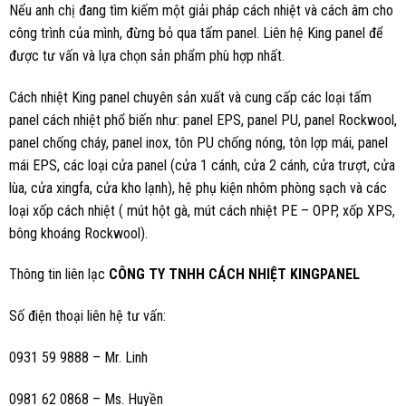
Nếu anh chị đang tìm kiếm một giải pháp cách nhiệt và cách âm cho
công trình của mình, đừng bỏ qua tấm panel. Liên hệ King panel để
được tư vấn và lựa chọn sản phẩm phù hợp nhất.
Cách nhiệt King panel chuyên sản xuất và cung cấp các loại tấm
panel cách nhiệt phổ biến như: panel EPS, panel PU, panel Rockwool,
panel chống cháy, panel inox, tôn PU chống nóng, tôn lợp mái, panel
mái EPS, các loại cửa panel (cửa 1 cánh, cửa 2 cánh, cửa trượt, cửa
lùa, cửa xingfa, cửa kho lạnh), hệ phụ kiện nhôm phòng sạch và các
loại xốp cách nhiệt ( mút hột gà, mút cách nhiệt PE – OPP, xốp XPS,
bông khoáng Rockwool).
Thông tin liên lạc
CÔNG TY TNHH CÁCH NHIỆT KINGPANEL
Số điện thoại liên hệ tư vấn:
0931 59 9888 – Mr. Linh
0981 62 0868 – Ms. Huyền