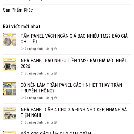
Sản Phẩm Khác
Bài viết mới nhất
TẤM PANEL VÁCH NGĂN GIÁ BAO NHIÊU 1M2? BÁO GIÁ
CHI TIẾT
ở
Chức năng bình luận bị tắt
TẤM
PANEL
NHÀ PANEL BAO NHIÊU TIỀN 1M2? BÁO GIÁ MỚI NHẤT
VÁCH
2026
NGĂN
ở
Chức năng bình luận bị tắt
GIÁ
NHÀ
BAO
PANEL
CÓ NÊN LÀM TRẦN PANEL CÁCH NHIỆT THAY TRẦN
NHIÊU
BAO
1M2?
TRUYỀN THỐNG?
NHIÊU
BÁO
ở
Chức năng bình luận bị tắt
TIỀN
GIÁ
CÓ
1M2?
CHI
NÊN
NHÀ PANEL CẤP 4 CHO GIA ĐÌNH NHỎ ĐẸP, NHANH VÀ
BÁO
TIẾT
LÀM
GIÁ
TIỆN NGHI
TRẦN
MỚI
ở
Chức năng bình luận bị tắt
PANEL
NHẤT
NHÀ
CÁCH
2026
PANEL
NHIỆT