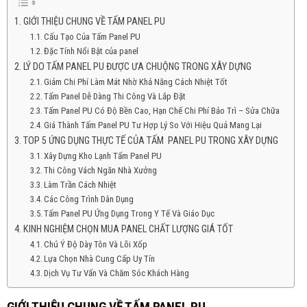
GIỚI THIỆU CHUNG VỀ TẤM PANEL PU
Cấu Tạo Của Tấm Panel PU
Đặc Tính Nổi Bật của panel
LÝ DO TẤM PANEL PU ĐƯỢC ƯA CHUỘNG TRONG XÂY DỰNG
Giảm Chi Phí Làm Mát Nhờ Khả Năng Cách Nhiệt Tốt
Tấm Panel Dễ Dàng Thi Công Và Lắp Đặt
Tấm Panel PU Có Độ Bền Cao, Hạn Chế Chi Phí Bảo Trì – Sửa Chữa
Giá Thành Tấm Panel PU Tư Hợp Lý So Với Hiệu Quả Mang Lại
TOP 5 ỨNG DỤNG THỰC TẾ CỦA TẤM PANEL PU TRONG XÂY DỰNG
Xây Dựng Kho Lạnh Tấm Panel PU
Thi Công Vách Ngăn Nhà Xưởng
Làm Trần Cách Nhiệt
Các Công Trình Dân Dụng
Tấm Panel PU Ứng Dụng Trong Y Tế Và Giáo Dục
KINH NGHIỆM CHỌN MUA PANEL CHẤT LƯỢNG GIÁ TỐT
Chú Ý Độ Dày Tôn Và Lõi Xốp
Lựa Chọn Nhà Cung Cấp Uy Tín
Dịch Vụ Tư Vấn Và Chăm Sóc Khách Hàng
GIỚI THIỆU CHUNG VỀ TẤM PANEL PU