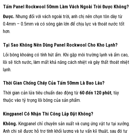
Tấm Panel Rockwool 50mm Làm Vách Ngoài Trời Được Không?
Được.
Nhưng đối với vách ngoài trời, anh chị nên chọn tôn dày từ
0.4mm – 0.5mm và có sóng gân lớn để chịu lực và thoát nước tốt
hơn.
Tại Sao Không Nên Dùng Panel Rockwool Cho Kho Lạnh?
Lõi bông khoáng có tính hút ẩm. Khi gặp môi trường lạnh và ẩm cao,
lõi sẽ tích nước, làm mất khả năng cách nhiệt và gây thất thoát nhiệt
lạnh.
Thời Gian Chống Cháy Của Tấm 50mm Là Bao Lâu?
Thời gian cản lửa tiêu chuẩn dao động từ
60 đến 120 phút
, tùy
thuộc vào tỷ trọng lõi bông của sản phẩm.
Kingpanel Có Nhận Thi Công Lắp Đặt Không?
Không.
Kingpanel chỉ chuyên sản xuất và cung ứng vật tư tại xưởng.
Anh chị sẽ được hỗ trợ tính khối lượng và tư vấn kỹ thuật, sau đó tự