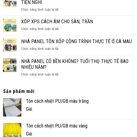
GIÁ
TIỆN NGHI
TRẦN
MỚI
ở
Chức năng bình luận bị tắt
PANEL
NHẤT
NHÀ
CÁCH
2026
PANEL
XỐP XPS CÁCH ÂM CHO SÀN, TRẦN
NHIỆT
CẤP
THAY
ở
Chức năng bình luận bị tắt
4
TRẦN
XỐP
CHO
TRUYỀN
XPS
NHÀ PANEL TÔN XỐP CÔNG TRÌNH THỰC TẾ Ở CÀ MAU
GIA
THỐNG?
CÁCH
ĐÌNH
ở
Chức năng bình luận bị tắt
ÂM
NHỎ
NHÀ
CHO
ĐẸP,
PANEL
SÀN,
NHÀ PANEL CÓ BỀN KHÔNG? TUỔI THỌ THỰC TẾ BAO
NHANH
TÔN
TRẦN
NHIÊU NĂM?
VÀ
XỐP
TIỆN
ở
Chức năng bình luận bị tắt
CÔNG
NGHI
NHÀ
TRÌNH
PANEL
THỰC
CÓ
TẾ
Sản phẩm mới
BỀN
Ở
Tôn cách nhiệt PU/GB màu trắng
KHÔNG?
CÀ
TUỔI
MAU
Giá:
THỌ
THỰC
TẾ
Tôn cách nhiệt PU/GB màu vàng
BAO
NHIÊU
Giá:
NĂM?