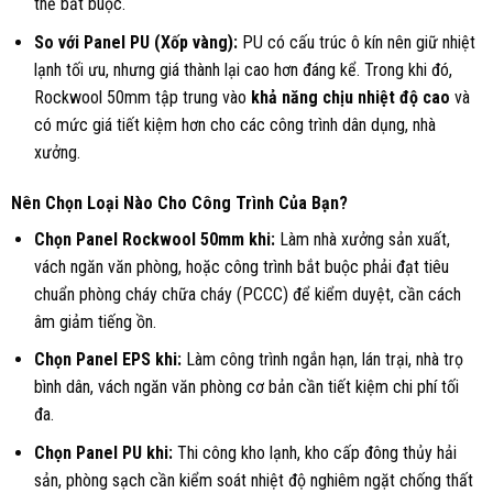
thế bắt buộc.
So với Panel PU (Xốp vàng):
PU có cấu trúc ô kín nên giữ nhiệt
lạnh tối ưu, nhưng giá thành lại cao hơn đáng kể. Trong khi đó,
Rockwool 50mm tập trung vào
khả năng chịu nhiệt độ cao
và
có mức giá tiết kiệm hơn cho các công trình dân dụng, nhà
xưởng.
Nên Chọn Loại Nào Cho Công Trình Của Bạn?
Chọn Panel Rockwool 50mm khi:
Làm nhà xưởng sản xuất,
vách ngăn văn phòng, hoặc công trình bắt buộc phải đạt tiêu
chuẩn phòng cháy chữa cháy (PCCC) để kiểm duyệt, cần cách
âm giảm tiếng ồn.
Chọn Panel EPS khi:
Làm công trình ngắn hạn, lán trại, nhà trọ
bình dân, vách ngăn văn phòng cơ bản cần tiết kiệm chi phí tối
đa.
Chọn Panel PU khi:
Thi công kho lạnh, kho cấp đông thủy hải
sản, phòng sạch cần kiểm soát nhiệt độ nghiêm ngặt chống thất