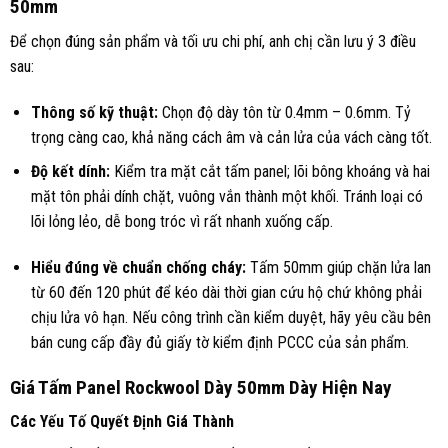
50mm
Để chọn đúng sản phẩm và tối ưu chi phí, anh chị cần lưu ý 3 điều
sau:
Thông số kỹ thuật:
Chọn độ dày tôn từ 0.4mm – 0.6mm. Tỷ
trọng càng cao, khả năng cách âm và cản lửa của vách càng tốt.
Độ kết dính:
Kiểm tra mặt cắt tấm panel; lõi bông khoáng và hai
mặt tôn phải dính chặt, vuông vắn thành một khối. Tránh loại có
lõi lỏng lẻo, dễ bong tróc vì rất nhanh xuống cấp.
Hiểu đúng về chuẩn chống cháy:
Tấm 50mm giúp chặn lửa lan
từ 60 đến 120 phút để kéo dài thời gian cứu hộ chứ không phải
chịu lửa vô hạn. Nếu công trình cần kiểm duyệt, hãy yêu cầu bên
bán cung cấp đầy đủ giấy tờ kiểm định PCCC của sản phẩm.
Giá Tấm Panel Rockwool Dày 50mm Dày Hiện Nay
Các Yếu Tố Quyết Định Giá Thành