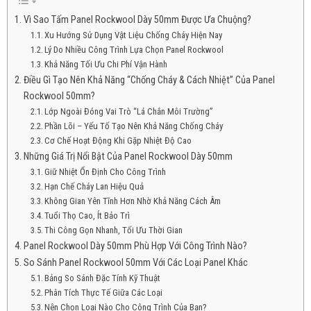
Vì Sao Tấm Panel Rockwool Dày 50mm Được Ưa Chuộng?
Xu Hướng Sử Dụng Vật Liệu Chống Cháy Hiện Nay
Lý Do Nhiều Công Trình Lựa Chọn Panel Rockwool
Khả Năng Tối Ưu Chi Phí Vận Hành
Điều Gì Tạo Nên Khả Năng “Chống Cháy & Cách Nhiệt” Của Panel
Rockwool 50mm?
Lớp Ngoài Đóng Vai Trò “Lá Chắn Môi Trường”
Phần Lõi – Yếu Tố Tạo Nên Khả Năng Chống Cháy
Cơ Chế Hoạt Động Khi Gặp Nhiệt Độ Cao
Những Giá Trị Nổi Bật Của Panel Rockwool Dày 50mm
Giữ Nhiệt Ổn Định Cho Công Trình
Hạn Chế Cháy Lan Hiệu Quả
Không Gian Yên Tĩnh Hơn Nhờ Khả Năng Cách Âm
Tuổi Thọ Cao, Ít Bảo Trì
Thi Công Gọn Nhanh, Tối Ưu Thời Gian
Panel Rockwool Dày 50mm Phù Hợp Với Công Trình Nào?
So Sánh Panel Rockwool 50mm Với Các Loại Panel Khác
Bảng So Sánh Đặc Tính Kỹ Thuật
Phân Tích Thực Tế Giữa Các Loại
Nên Chọn Loại Nào Cho Công Trình Của Bạn?