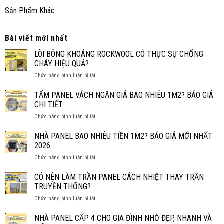
Sản Phẩm Khác
Bài viết mới nhất
LÕI BÔNG KHOÁNG ROCKWOOL CÓ THỰC SỰ CHỐNG
CHÁY HIỆU QUẢ?
ở
Chức năng bình luận bị tắt
LÕI
BÔNG
TẤM PANEL VÁCH NGĂN GIÁ BAO NHIÊU 1M2? BÁO GIÁ
KHOÁNG
CHI TIẾT
ROCKWOOL
ở
Chức năng bình luận bị tắt
CÓ
TẤM
THỰC
PANEL
NHÀ PANEL BAO NHIÊU TIỀN 1M2? BÁO GIÁ MỚI NHẤT
SỰ
VÁCH
CHỐNG
2026
NGĂN
CHÁY
ở
Chức năng bình luận bị tắt
GIÁ
HIỆU
NHÀ
BAO
QUẢ?
PANEL
CÓ NÊN LÀM TRẦN PANEL CÁCH NHIỆT THAY TRẦN
NHIÊU
BAO
1M2?
TRUYỀN THỐNG?
NHIÊU
BÁO
ở
Chức năng bình luận bị tắt
TIỀN
GIÁ
CÓ
1M2?
CHI
NÊN
NHÀ PANEL CẤP 4 CHO GIA ĐÌNH NHỎ ĐẸP, NHANH VÀ
BÁO
TIẾT
LÀM