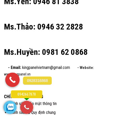
Ms.Yến: 0946 81 3838
Ms.Thảo: 0946 32 2828
Ms.Huyền: 0981 62 0868
- Email:
kingpanelvietnam@gmail.com
- Website:
www.kingpanel.vn
0928316868
0942667878
CHÍNH SÁCH CHUNG
Chính sách bảo mật thông tin
Chính sách & Quy định chung