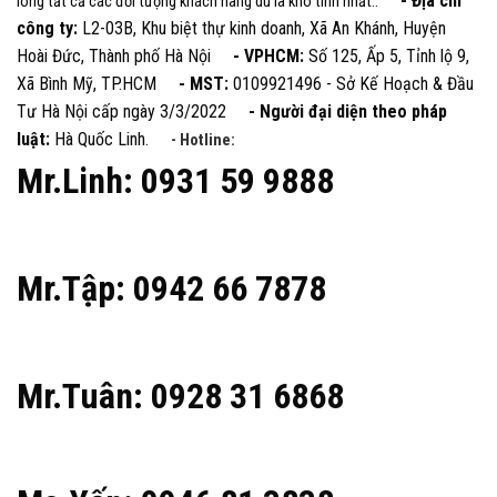
- Địa chỉ
lòng tất cả các đối tượng khách hàng dù là khó tính nhất..
công ty:
L2-03B, Khu biệt thự kinh doanh, Xã An Khánh, Huyện
Hoài Đức, Thành phố Hà Nội
- VPHCM:
Số 125, Ấp 5, Tỉnh lộ 9,
Xã Bình Mỹ, TP.HCM
- MST:
0109921496 - Sở Kế Hoạch & Đầu
Tư Hà Nội cấp ngày 3/3/2022
- Người đại diện theo pháp
luật:
Hà Quốc Linh.
- Hotline:
Mr.Linh: 0931 59 9888
Mr.Tập: 0942 66 7878
Mr.Tuân: 0928 31 6868