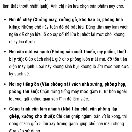
làm thất thoát nhiệt lạnh). Anh chị nên lựa chọn sản phẩm này cho:
Nơi dễ cháy (Xưởng may, xưởng gỗ, kho bao bì, phòng linh
kiện):
Những chỗ này toàn đồ dễ bắt lửa. Dùng tấm này làm vách
ngăn để chặn lửa, lỡ có sự cố thì lửa bị nhốt lại một chỗ, không
cháy lan được.
Nơi cần mát và sạch (Phòng sản xuất thuốc, mỹ phẩm, thiết
bị y tế):
Giúp cách nhiệt, giữ cho phòng luôn mát mẻ, đỡ tốn tiền
điện máy lạnh. Loại này không sinh bụi, không lo ẩm mốc nên cực
kỳ sạch sẽ.
Nơi sợ tiếng ồn (Văn phòng sát vách nhà xưởng, phòng họp,
phòng thu âm):
Chặn đứng tiếng máy móc gầm rú từ bên ngoài
lọt vào, giữ không gian yên tĩnh để làm việc.
Công trình cần làm nhanh (Nhà tiền chế, văn phòng lắp
ghép, xưởng cho thuê):
Chỉ cần ghép ngàm, bắn vít là xong, thi
công nhanh gấp 5 lần xây tường gạch, giúp chủ nhà mau chóng
đưa vào sử dụng.