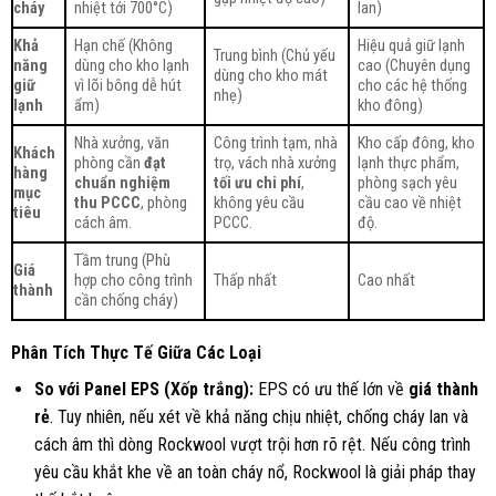
cháy
nhiệt tới 700°C)
lan)
Khả
Hạn chế (Không
Hiệu quả giữ lạnh
Trung bình (Chủ yếu
năng
dùng cho kho lạnh
cao (Chuyên dụng
dùng cho kho mát
giữ
vì lõi bông dễ hút
cho các hệ thống
nhẹ)
lạnh
ẩm)
kho đông)
Nhà xưởng, văn
Công trình tạm, nhà
Kho cấp đông, kho
Khách
phòng cần
đạt
trọ, vách nhà xưởng
lạnh thực phẩm,
hàng
chuẩn nghiệm
tối ưu chi phí
,
phòng sạch yêu
mục
thu PCCC
, phòng
không yêu cầu
cầu cao về nhiệt
tiêu
cách âm.
PCCC.
độ.
Tầm trung (Phù
Giá
hợp cho công trình
Thấp nhất
Cao nhất
thành
cần chống cháy)
Phân Tích Thực Tế Giữa Các Loại
S
o với Panel EPS (Xốp trắng):
EPS có ưu thế lớn về
giá thành
rẻ
. Tuy nhiên, nếu xét về khả năng chịu nhiệt, chống cháy lan và
cách âm thì dòng Rockwool vượt trội hơn rõ rệt. Nếu công trình
yêu cầu khắt khe về an toàn cháy nổ, Rockwool là giải pháp thay