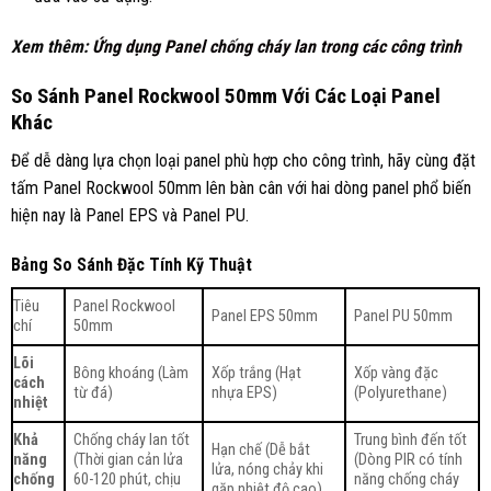
Xem thêm:
Ứng dụng Panel chống cháy lan trong các công trình
So Sánh Panel Rockwool 50mm Với Các Loại Panel
Khác
Để dễ dàng lựa chọn loại panel phù hợp cho công trình, hãy cùng đặt
tấm Panel Rockwool 50mm lên bàn cân với hai dòng panel phổ biến
hiện nay là Panel EPS và Panel PU.
Bảng So Sánh Đặc Tính Kỹ Thuật
Tiêu
Panel Rockwool
Panel EPS 50mm
Panel PU 50mm
chí
50mm
Lõi
Bông khoáng (Làm
Xốp trắng (Hạt
Xốp vàng đặc
cách
từ đá)
nhựa EPS)
(Polyurethane)
nhiệt
Khả
Chống cháy lan tốt
Trung bình đến tốt
Hạn chế (Dễ bắt
năng
(Thời gian cản lửa
(Dòng PIR có tính
lửa, nóng chảy khi
chống
60-120 phút, chịu
năng chống cháy
gặp nhiệt độ cao)