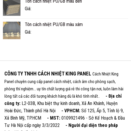
Tôn cách nhiệt PU/GB màu đen
Giá:
Tôn cách nhiệt PU/GB màu xám
Giá:
CÔNG TY TNHH CÁCH NHIỆT KING PANEL
Cách Nhiệt King
Panel chuyên cung cấp panel cách nhiệt, cách âm cho phòng sạch,
phòng thí nghiệm... uy tín chất lượng giá rẻ thi công tận nơi, luôn làm hài
- Địa chỉ
lòng tất cả các đối tượng khách hàng dù là khó tính nhất..
công ty:
L2-03B, Khu biệt thự kinh doanh, Xã An Khánh, Huyện
Hoài Đức, Thành phố Hà Nội
- VPHCM:
Số 125, Ấp 5, Tỉnh lộ 9,
Xã Bình Mỹ, TP.HCM
- MST:
0109921496 - Sở Kế Hoạch & Đầu
Tư Hà Nội cấp ngày 3/3/2022
- Người đại diện theo pháp