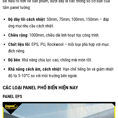
Để hiểu rõ hơn về sản phẩm, dưới đây là các thông số cơ bản của
tấm panel tường:
Độ dày lõi cách nhiệt
: 50mm, 75mm, 100mm, 150mm – đáp
ứng mọi nhu cầu cách nhiệt.
Chiều rộng
: 1000mm, chiều dài linh hoạt tùy công trình.
Chất liệu lõi
: EPS, PU, Rockwool – mỗi loại phù hợp với mục
đích riêng.
Độ bền
: Khả năng chịu lực cao, chống mài mòn tốt.
Khả năng cách âm, cách nhiệt
: Hạn chế tiếng ồn và giảm nhiệt
độ từ 5-10°C so với môi trường bên ngoài.
CÁC LOẠI PANEL PHỔ BIẾN HIỆN NAY
PANEL EPS