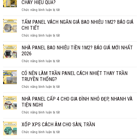
CHÁY HIỆU QUẢ?
ở
Chức năng bình luận bị tắt
LÕI
BÔNG
TẤM PANEL VÁCH NGĂN GIÁ BAO NHIÊU 1M2? BÁO GIÁ
KHOÁNG
CHI TIẾT
ROCKWOOL
ở
Chức năng bình luận bị tắt
CÓ
TẤM
THỰC
PANEL
NHÀ PANEL BAO NHIÊU TIỀN 1M2? BÁO GIÁ MỚI NHẤT
SỰ
VÁCH
CHỐNG
2026
NGĂN
CHÁY
ở
Chức năng bình luận bị tắt
GIÁ
HIỆU
NHÀ
BAO
QUẢ?
PANEL
CÓ NÊN LÀM TRẦN PANEL CÁCH NHIỆT THAY TRẦN
NHIÊU
BAO
1M2?
TRUYỀN THỐNG?
NHIÊU
BÁO
ở
Chức năng bình luận bị tắt
TIỀN
GIÁ
CÓ
1M2?
CHI
NÊN
NHÀ PANEL CẤP 4 CHO GIA ĐÌNH NHỎ ĐẸP, NHANH VÀ
BÁO
TIẾT
LÀM
GIÁ
TIỆN NGHI
TRẦN
MỚI
ở
Chức năng bình luận bị tắt
PANEL
NHẤT
NHÀ
CÁCH
2026
PANEL
XỐP XPS CÁCH ÂM CHO SÀN, TRẦN
NHIỆT
CẤP
THAY
ở
Chức năng bình luận bị tắt
4
TRẦN
XỐP
CHO
TRUYỀN