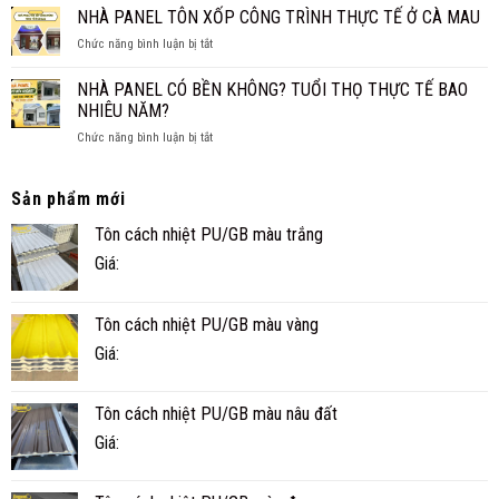
XPS
NHÀ PANEL TÔN XỐP CÔNG TRÌNH THỰC TẾ Ở CÀ MAU
GIA
THỐNG?
CÁCH
ĐÌNH
ở
Chức năng bình luận bị tắt
ÂM
NHỎ
NHÀ
CHO
ĐẸP,
PANEL
SÀN,
NHÀ PANEL CÓ BỀN KHÔNG? TUỔI THỌ THỰC TẾ BAO
NHANH
TÔN
TRẦN
NHIÊU NĂM?
VÀ
XỐP
TIỆN
ở
Chức năng bình luận bị tắt
CÔNG
NGHI
NHÀ
TRÌNH
PANEL
THỰC
CÓ
TẾ
Sản phẩm mới
BỀN
Ở
Tôn cách nhiệt PU/GB màu trắng
KHÔNG?
CÀ
TUỔI
MAU
Giá:
THỌ
THỰC
TẾ
Tôn cách nhiệt PU/GB màu vàng
BAO
NHIÊU
Giá:
NĂM?
Tôn cách nhiệt PU/GB màu nâu đất
Giá: