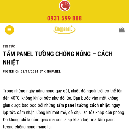
Skip
to
0931 599 888
content
TIN TỨC
TẤM PANEL TƯỜNG CHỐNG NÓNG – CÁCH
NHIỆT
POSTED ON
22/11/2024
BY
KINGPANEL
Trong những ngày nắng nóng gay gắt, nhiệt độ ngoài trời có thể lên
đến 40°C, không khí oi bức như đổ lửa. Bạn bước vào một không
gian được bao bọc bởi những
tấm panel tường cách nhiệt
, ngay
lập tức cảm nhận luồng khí mát mẻ, dễ chịu lan tỏa khắp căn phòng.
Đó không chỉ là cảm giác mà còn là sự khác biệt mà tấm panel
tường chống nóng mang lại.