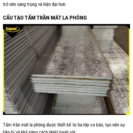
trở nên sang trọng và hiện đại hơn.
CẤU TẠO TẤM TRẦN MÁT LA PHÔNG
Tấm trần mát la phông được thiết kế từ ba lớp cơ bản, tạo nên sự
bền bỉ và khả năng cách nhiệt tuyệt vời: