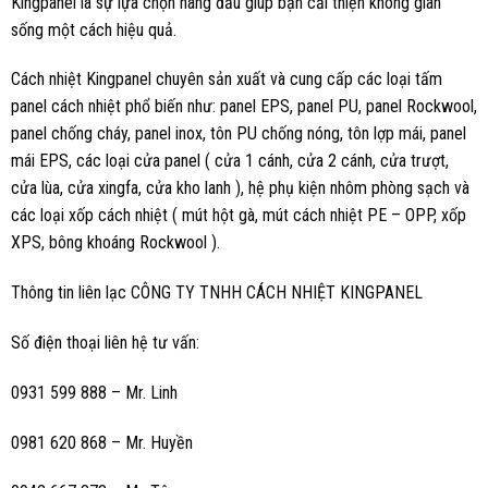
Kingpanel là sự lựa chọn hàng đầu giúp bạn cải thiện không gian
sống một cách hiệu quả.
Cách nhiệt Kingpanel chuyên sản xuất và cung cấp các loại tấm
panel cách nhiệt phổ biến như: panel EPS, panel PU, panel Rockwool,
panel chống cháy, panel inox, tôn PU chống nóng, tôn lợp mái, panel
mái EPS, các loại cửa panel ( cửa 1 cánh, cửa 2 cánh, cửa trượt,
cửa lùa, cửa xingfa, cửa kho lanh ), hệ phụ kiện nhôm phòng sạch và
các loại xốp cách nhiệt ( mút hột gà, mút cách nhiệt PE – OPP, xốp
XPS, bông khoáng Rockwool ).
Thông tin liên lạc CÔNG TY TNHH CÁCH NHIỆT KINGPANEL
Số điện thoại liên hệ tư vấn:
0931 599 888 – Mr. Linh
0981 620 868 – Mr. Huyền