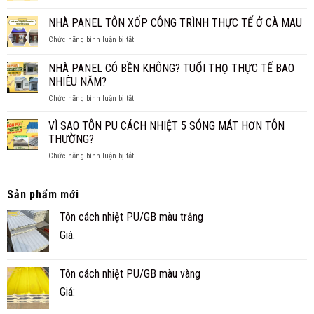
XỐP
CHO
TRUYỀN
XPS
NHÀ PANEL TÔN XỐP CÔNG TRÌNH THỰC TẾ Ở CÀ MAU
GIA
THỐNG?
CÁCH
ĐÌNH
ở
Chức năng bình luận bị tắt
ÂM
NHỎ
NHÀ
CHO
ĐẸP,
PANEL
SÀN,
NHÀ PANEL CÓ BỀN KHÔNG? TUỔI THỌ THỰC TẾ BAO
NHANH
TÔN
TRẦN
NHIÊU NĂM?
VÀ
XỐP
TIỆN
ở
Chức năng bình luận bị tắt
CÔNG
NGHI
NHÀ
TRÌNH
PANEL
THỰC
VÌ SAO TÔN PU CÁCH NHIỆT 5 SÓNG MÁT HƠN TÔN
CÓ
TẾ
THƯỜNG?
BỀN
Ở
ở
Chức năng bình luận bị tắt
KHÔNG?
CÀ
VÌ
TUỔI
MAU
SAO
THỌ
TÔN
Sản phẩm mới
THỰC
PU
TẾ
Tôn cách nhiệt PU/GB màu trắng
CÁCH
BAO
NHIỆT
NHIÊU
Giá:
5
NĂM?
SÓNG
MÁT
Tôn cách nhiệt PU/GB màu vàng
HƠN
TÔN
Giá:
THƯỜNG?