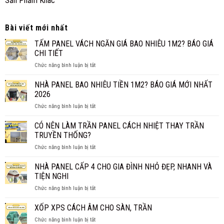
Sản Phẩm Khác
Bài viết mới nhất
TẤM PANEL VÁCH NGĂN GIÁ BAO NHIÊU 1M2? BÁO GIÁ
CHI TIẾT
ở
Chức năng bình luận bị tắt
TẤM
PANEL
NHÀ PANEL BAO NHIÊU TIỀN 1M2? BÁO GIÁ MỚI NHẤT
VÁCH
2026
NGĂN
ở
Chức năng bình luận bị tắt
GIÁ
NHÀ
BAO
PANEL
CÓ NÊN LÀM TRẦN PANEL CÁCH NHIỆT THAY TRẦN
NHIÊU
BAO
1M2?
TRUYỀN THỐNG?
NHIÊU
BÁO
ở
Chức năng bình luận bị tắt
TIỀN
GIÁ
CÓ
1M2?
CHI
NÊN
NHÀ PANEL CẤP 4 CHO GIA ĐÌNH NHỎ ĐẸP, NHANH VÀ
BÁO
TIẾT
LÀM
GIÁ
TIỆN NGHI
TRẦN
MỚI
ở
Chức năng bình luận bị tắt
PANEL
NHẤT
NHÀ
CÁCH
2026
PANEL
XỐP XPS CÁCH ÂM CHO SÀN, TRẦN
NHIỆT
CẤP
THAY
ở
Chức năng bình luận bị tắt
4
TRẦN