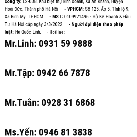
công ty:
L2-03B, Khu biệt thự kinh doanh, Xã An Khánh, Huyện
Hoài Đức, Thành phố Hà Nội
- VPHCM:
Số 125, Ấp 5, Tỉnh lộ 9,
Xã Bình Mỹ, TP.HCM
- MST:
0109921496 - Sở Kế Hoạch & Đầu
Tư Hà Nội cấp ngày 3/3/2022
- Người đại diện theo pháp
luật:
Hà Quốc Linh.
- Hotline:
Mr.Linh: 0931 59 9888
Mr.Tập: 0942 66 7878
Mr.Tuân: 0928 31 6868
Ms.Yến: 0946 81 3838