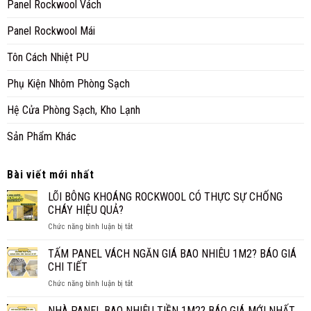
Panel Rockwool Vách
Panel Rockwool Mái
Tôn Cách Nhiệt PU
Phụ Kiện Nhôm Phòng Sạch
Hệ Cửa Phòng Sạch, Kho Lạnh
Sản Phẩm Khác
Bài viết mới nhất
LÕI BÔNG KHOÁNG ROCKWOOL CÓ THỰC SỰ CHỐNG
CHÁY HIỆU QUẢ?
ở
Chức năng bình luận bị tắt
LÕI
BÔNG
TẤM PANEL VÁCH NGĂN GIÁ BAO NHIÊU 1M2? BÁO GIÁ
KHOÁNG
CHI TIẾT
ROCKWOOL
ở
Chức năng bình luận bị tắt
CÓ
TẤM
THỰC
PANEL
NHÀ PANEL BAO NHIÊU TIỀN 1M2? BÁO GIÁ MỚI NHẤT
SỰ