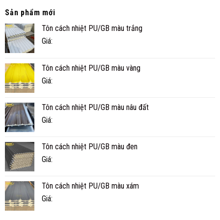
PANEL
THỰC
CÓ
TẾ
Sản phẩm mới
BỀN
Ở
Tôn cách nhiệt PU/GB màu trắng
KHÔNG?
CÀ
TUỔI
MAU
Giá:
THỌ
THỰC
TẾ
Tôn cách nhiệt PU/GB màu vàng
BAO
NHIÊU
Giá:
NĂM?
Tôn cách nhiệt PU/GB màu nâu đất
Giá:
Tôn cách nhiệt PU/GB màu đen
Giá:
Tôn cách nhiệt PU/GB màu xám
Giá: