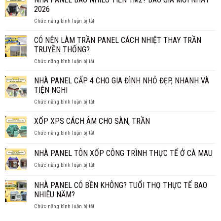
VÁCH
CHỐNG
2026
NGĂN
CHÁY
ở
Chức năng bình luận bị tắt
GIÁ
HIỆU
NHÀ
BAO
QUẢ?
PANEL
CÓ NÊN LÀM TRẦN PANEL CÁCH NHIỆT THAY TRẦN
NHIÊU
BAO
1M2?
TRUYỀN THỐNG?
NHIÊU
BÁO
ở
Chức năng bình luận bị tắt
TIỀN
GIÁ
CÓ
1M2?
CHI
NÊN
NHÀ PANEL CẤP 4 CHO GIA ĐÌNH NHỎ ĐẸP, NHANH VÀ
BÁO
TIẾT
LÀM
GIÁ
TIỆN NGHI
TRẦN
MỚI
ở
Chức năng bình luận bị tắt
PANEL
NHẤT
NHÀ
CÁCH
2026
PANEL
XỐP XPS CÁCH ÂM CHO SÀN, TRẦN
NHIỆT
CẤP
THAY
ở
Chức năng bình luận bị tắt
4
TRẦN
XỐP
CHO
TRUYỀN
XPS
NHÀ PANEL TÔN XỐP CÔNG TRÌNH THỰC TẾ Ở CÀ MAU
GIA
THỐNG?
CÁCH
ĐÌNH
ở
Chức năng bình luận bị tắt
ÂM
NHỎ
NHÀ
CHO
ĐẸP,
PANEL
SÀN,
NHÀ PANEL CÓ BỀN KHÔNG? TUỔI THỌ THỰC TẾ BAO
NHANH
TÔN
TRẦN
NHIÊU NĂM?
VÀ
XỐP
TIỆN
ở
Chức năng bình luận bị tắt
CÔNG
NGHI
NHÀ
TRÌNH