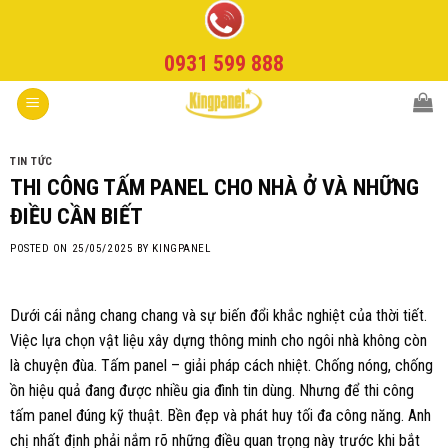
Skip
to
0931 599 888
content
TIN TỨC
THI CÔNG TẤM PANEL CHO NHÀ Ở VÀ NHỮNG
ĐIỀU CẦN BIẾT
POSTED ON
25/05/2025
BY
KINGPANEL
Dưới cái nắng chang chang và sự biến đổi khắc nghiệt của thời tiết.
Việc lựa chọn vật liệu xây dựng thông minh cho ngôi nhà không còn
là chuyện đùa. Tấm panel – giải pháp cách nhiệt. Chống nóng, chống
ồn hiệu quả đang được nhiều gia đình tin dùng. Nhưng để thi công
tấm panel đúng kỹ thuật. Bền đẹp và phát huy tối đa công năng. Anh
chị nhất định phải nắm rõ những điều quan trọng này trước khi bắt