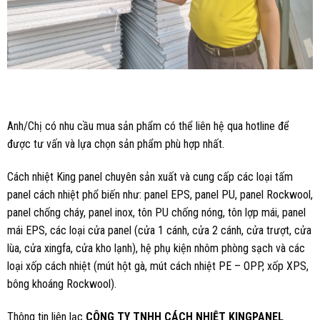
Anh/Chị có nhu cầu mua sản phẩm có thể liên hệ qua hotline để
được tư vấn và lựa chọn sản phẩm phù hợp nhất.
Cách nhiệt King panel chuyên sản xuất và cung cấp các loại tấm
panel cách nhiệt phổ biến như: panel EPS, panel PU, panel Rockwool,
panel chống cháy, panel inox, tôn PU chống nóng, tôn lợp mái, panel
mái EPS, các loại cửa panel (cửa 1 cánh, cửa 2 cánh, cửa trượt, cửa
lùa, cửa xingfa, cửa kho lạnh), hệ phụ kiện nhôm phòng sạch và các
loại xốp cách nhiệt (mút hột gà, mút cách nhiệt PE – OPP, xốp XPS,
bông khoáng Rockwool).
Thông tin liên lạc
CÔNG TY TNHH CÁCH NHIỆT KINGPANEL