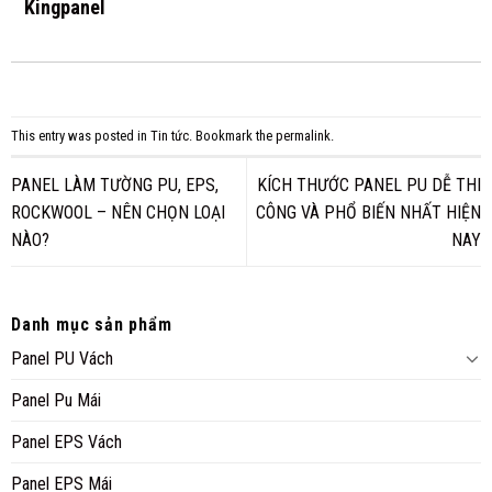
Kingpanel
This entry was posted in
Tin tức
. Bookmark the
permalink
.
PANEL LÀM TƯỜNG PU, EPS,
KÍCH THƯỚC PANEL PU DỄ THI
ROCKWOOL – NÊN CHỌN LOẠI
CÔNG VÀ PHỔ BIẾN NHẤT HIỆN
NÀO?
NAY
Danh mục sản phẩm
Panel PU Vách
Panel Pu Mái
Panel EPS Vách
Panel EPS Mái