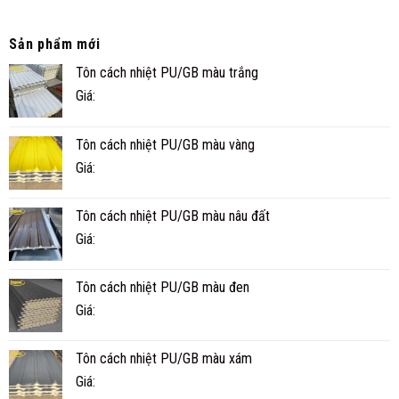
NGHI
NHÀ
TRÌNH
PANEL
THỰC
CÓ
TẾ
Sản phẩm mới
BỀN
Ở
Tôn cách nhiệt PU/GB màu trắng
KHÔNG?
CÀ
TUỔI
MAU
Giá:
THỌ
THỰC
TẾ
Tôn cách nhiệt PU/GB màu vàng
BAO
NHIÊU
Giá:
NĂM?
Tôn cách nhiệt PU/GB màu nâu đất
Giá:
Tôn cách nhiệt PU/GB màu đen
Giá:
Tôn cách nhiệt PU/GB màu xám
Giá: