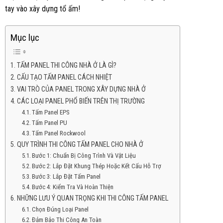
tay vào xây dựng tổ ấm!
Mục lục
TẤM PANEL THI CÔNG NHÀ Ở LÀ GÌ?
CẤU TẠO TẤM PANEL CÁCH NHIỆT
VAI TRÒ CỦA PANEL TRONG XÂY DỰNG NHÀ Ở
CÁC LOẠI PANEL PHỔ BIẾN TRÊN THỊ TRƯỜNG
Tấm Panel EPS
Tấm Panel PU
Tấm Panel Rockwool
QUY TRÌNH THI CÔNG TẤM PANEL CHO NHÀ Ở
Bước 1: Chuẩn Bị Công Trình Và Vật Liệu
Bước 2: Lắp Đặt Khung Thép Hoặc Kết Cấu Hỗ Trợ
Bước 3: Lắp Đặt Tấm Panel
Bước 4: Kiểm Tra Và Hoàn Thiện
NHỮNG LƯU Ý QUAN TRỌNG KHI THI CÔNG TẤM PANEL
Chọn Đúng Loại Panel
Đảm Bảo Thi Công An Toàn