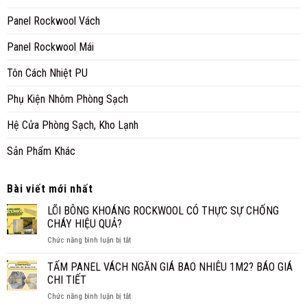
Panel Rockwool Vách
Panel Rockwool Mái
Tôn Cách Nhiệt PU
Phụ Kiện Nhôm Phòng Sạch
Hệ Cửa Phòng Sạch, Kho Lạnh
Sản Phẩm Khác
Bài viết mới nhất
LÕI BÔNG KHOÁNG ROCKWOOL CÓ THỰC SỰ CHỐNG
CHÁY HIỆU QUẢ?
ở
Chức năng bình luận bị tắt
LÕI
BÔNG
TẤM PANEL VÁCH NGĂN GIÁ BAO NHIÊU 1M2? BÁO GIÁ
KHOÁNG
CHI TIẾT
ROCKWOOL
ở
Chức năng bình luận bị tắt
CÓ