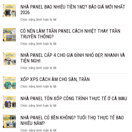
TẤM
THỰC
PANEL
NHÀ PANEL BAO NHIÊU TIỀN 1M2? BÁO GIÁ MỚI NHẤT
SỰ
VÁCH
CHỐNG
2026
NGĂN
CHÁY
ở
Chức năng bình luận bị tắt
GIÁ
HIỆU
NHÀ
BAO
QUẢ?
PANEL
CÓ NÊN LÀM TRẦN PANEL CÁCH NHIỆT THAY TRẦN
NHIÊU
BAO
1M2?
TRUYỀN THỐNG?
NHIÊU
BÁO
ở
Chức năng bình luận bị tắt
TIỀN
GIÁ
CÓ
1M2?
CHI
NÊN
NHÀ PANEL CẤP 4 CHO GIA ĐÌNH NHỎ ĐẸP, NHANH VÀ
BÁO
TIẾT
LÀM
GIÁ
TIỆN NGHI
TRẦN
MỚI
ở
Chức năng bình luận bị tắt
PANEL
NHẤT
NHÀ
CÁCH
2026
PANEL
XỐP XPS CÁCH ÂM CHO SÀN, TRẦN
NHIỆT
CẤP
THAY
ở
Chức năng bình luận bị tắt
4
TRẦN
XỐP
CHO
TRUYỀN
XPS
NHÀ PANEL TÔN XỐP CÔNG TRÌNH THỰC TẾ Ở CÀ MAU
GIA
THỐNG?
CÁCH
ĐÌNH
ở
Chức năng bình luận bị tắt
ÂM
NHỎ
NHÀ
CHO
ĐẸP,
PANEL
SÀN,
NHÀ PANEL CÓ BỀN KHÔNG? TUỔI THỌ THỰC TẾ BAO
NHANH
TÔN
TRẦN
NHIÊU NĂM?
VÀ
XỐP
TIỆN
ở
Chức năng bình luận bị tắt
CÔNG