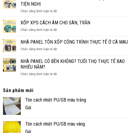
LÀM
GIÁ
TIỆN NGHI
TRẦN
MỚI
ở
Chức năng bình luận bị tắt
PANEL
NHẤT
NHÀ
CÁCH
2026
PANEL
XỐP XPS CÁCH ÂM CHO SÀN, TRẦN
NHIỆT
CẤP
THAY
ở
Chức năng bình luận bị tắt
4
TRẦN
XỐP
CHO
TRUYỀN
XPS
NHÀ PANEL TÔN XỐP CÔNG TRÌNH THỰC TẾ Ở CÀ MAU
GIA
THỐNG?
CÁCH
ĐÌNH
ở
Chức năng bình luận bị tắt
ÂM
NHỎ
NHÀ
CHO
ĐẸP,
PANEL
SÀN,
NHÀ PANEL CÓ BỀN KHÔNG? TUỔI THỌ THỰC TẾ BAO
NHANH
TÔN
TRẦN
NHIÊU NĂM?
VÀ
XỐP
TIỆN
ở
Chức năng bình luận bị tắt
CÔNG
NGHI
NHÀ
TRÌNH
PANEL
THỰC
CÓ
TẾ
Sản phẩm mới
BỀN
Ở
Tôn cách nhiệt PU/GB màu trắng
KHÔNG?
CÀ
TUỔI
MAU
Giá:
THỌ
THỰC
TẾ
Tôn cách nhiệt PU/GB màu vàng
BAO
NHIÊU
Giá: