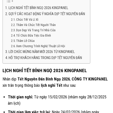
LỊCH NGHỈ TẾT BÍNH NGỌ 2026 KINGPANEL
GỢI Ý CÁC HOẠT ĐỘNG Ý NGHĨA DỊP TẾT NGUYÊN ĐÁN
Chúc Tết Và Lì Xì
Thăm Và Chúc Tết Người Thân
Dọn Dẹp Và Trang Trí Nhà Cửa
Tổ Chức Bữa Tiệc Gia Đình
Thăm Lễ Chùa
Xem Chương Trình Nghệ Thuật Lễ Hội
LỜI CHÚC MỪNG NĂM MỚI 2026 TỪ KINGPANEL
HỖ TRỢ KHÁCH HÀNG TRONG DỊP TẾT NGUYÊN ĐÁN
LỊCH NGHỈ TẾT BÍNH NGỌ 2026 KINGPANEL
Nhân dịp
Tết Nguyên Đán Bính Ngọ 2026
,
CÔNG TY KINGPANEL
xin trân trọng thông báo
lịch nghỉ Tết
như sau:
Thời gian nghỉ:
Từ ngày 15/02/2026 (nhằm ngày 28/12/2025
âm lịch)
Thời gian làm việc trở lại:
Ngày 24/02/2026 (nhằm ngày