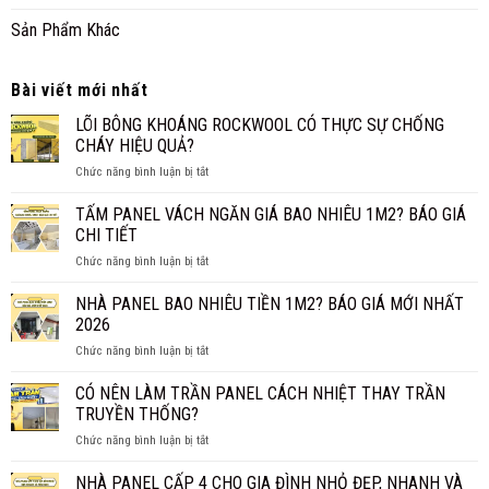
Sản Phẩm Khác
Bài viết mới nhất
LÕI BÔNG KHOÁNG ROCKWOOL CÓ THỰC SỰ CHỐNG
CHÁY HIỆU QUẢ?
ở
Chức năng bình luận bị tắt
LÕI
BÔNG
TẤM PANEL VÁCH NGĂN GIÁ BAO NHIÊU 1M2? BÁO GIÁ
KHOÁNG
CHI TIẾT
ROCKWOOL
ở
Chức năng bình luận bị tắt
CÓ
TẤM
THỰC
PANEL
NHÀ PANEL BAO NHIÊU TIỀN 1M2? BÁO GIÁ MỚI NHẤT
SỰ
VÁCH
CHỐNG
2026
NGĂN
CHÁY
ở
Chức năng bình luận bị tắt
GIÁ
HIỆU
NHÀ
BAO
QUẢ?
PANEL
CÓ NÊN LÀM TRẦN PANEL CÁCH NHIỆT THAY TRẦN
NHIÊU
BAO
1M2?
TRUYỀN THỐNG?
NHIÊU
BÁO
ở
Chức năng bình luận bị tắt
TIỀN
GIÁ
CÓ
1M2?
CHI
NÊN
NHÀ PANEL CẤP 4 CHO GIA ĐÌNH NHỎ ĐẸP, NHANH VÀ
BÁO
TIẾT