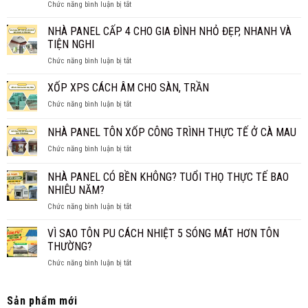
ở
Chức năng bình luận bị tắt
TIỀN
GIÁ
CÓ
1M2?
CHI
NÊN
NHÀ PANEL CẤP 4 CHO GIA ĐÌNH NHỎ ĐẸP, NHANH VÀ
BÁO
TIẾT
LÀM
GIÁ
TIỆN NGHI
TRẦN
MỚI
ở
Chức năng bình luận bị tắt
PANEL
NHẤT
NHÀ
CÁCH
2026
PANEL
XỐP XPS CÁCH ÂM CHO SÀN, TRẦN
NHIỆT
CẤP
THAY
ở
Chức năng bình luận bị tắt
4
TRẦN
XỐP
CHO
TRUYỀN
XPS
NHÀ PANEL TÔN XỐP CÔNG TRÌNH THỰC TẾ Ở CÀ MAU
GIA
THỐNG?
CÁCH
ĐÌNH
ở
Chức năng bình luận bị tắt
ÂM
NHỎ
NHÀ
CHO
ĐẸP,
PANEL
SÀN,
NHÀ PANEL CÓ BỀN KHÔNG? TUỔI THỌ THỰC TẾ BAO
NHANH
TÔN
TRẦN
NHIÊU NĂM?
VÀ
XỐP
TIỆN
ở
Chức năng bình luận bị tắt
CÔNG
NGHI
NHÀ
TRÌNH
PANEL
THỰC
VÌ SAO TÔN PU CÁCH NHIỆT 5 SÓNG MÁT HƠN TÔN
CÓ
TẾ
THƯỜNG?
BỀN
Ở
ở
Chức năng bình luận bị tắt
KHÔNG?
CÀ
VÌ
TUỔI
MAU
SAO
THỌ
TÔN
Sản phẩm mới
THỰC