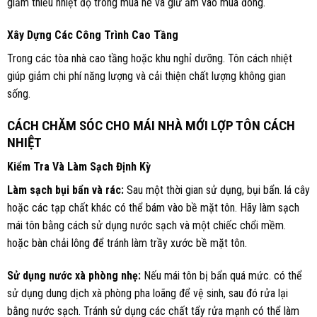
giảm thiểu nhiệt độ trong mùa hè và giữ ấm vào mùa đông.
Xây Dựng Các Công Trình Cao Tầng
Trong các tòa nhà cao tầng hoặc khu nghỉ dưỡng. Tôn cách nhiệt
giúp giảm chi phí năng lượng và cải thiện chất lượng không gian
sống.
CÁCH CHĂM SÓC CHO MÁI NHÀ MỚI LỢP TÔN CÁCH
NHIỆT
Kiểm Tra Và Làm Sạch Định Kỳ
Làm sạch bụi bẩn và rác:
Sau một thời gian sử dụng, bụi bẩn. lá cây
hoặc các tạp chất khác có thể bám vào bề mặt tôn. Hãy làm sạch
mái tôn bằng cách sử dụng nước sạch và một chiếc chổi mềm.
hoặc bàn chải lông để tránh làm trầy xước bề mặt tôn.
Sử dụng nước xà phòng nhẹ:
Nếu mái tôn bị bẩn quá mức. có thể
sử dụng dung dịch xà phòng pha loãng để vệ sinh, sau đó rửa lại
bằng nước sạch. Tránh sử dụng các chất tẩy rửa mạnh có thể làm