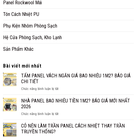
Panel Rockwool Mái
Tôn Cách Nhiệt PU
Phụ Kiện Nhôm Phòng Sạch
Hệ Cửa Phòng Sạch, Kho Lạnh
Sản Phẩm Khác
Bài viết mới nhất
TẤM PANEL VÁCH NGĂN GIÁ BAO NHIÊU 1M2? BÁO GIÁ
CHI TIẾT
ở
Chức năng bình luận bị tắt
TẤM
PANEL
NHÀ PANEL BAO NHIÊU TIỀN 1M2? BÁO GIÁ MỚI NHẤT
VÁCH
2026
NGĂN
ở
Chức năng bình luận bị tắt
GIÁ
NHÀ
BAO
PANEL
CÓ NÊN LÀM TRẦN PANEL CÁCH NHIỆT THAY TRẦN
NHIÊU
BAO
1M2?
TRUYỀN THỐNG?
NHIÊU
BÁO