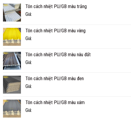
PU
TẾ
Tôn cách nhiệt PU/GB màu trắng
CÁCH
BAO
NHIỆT
NHIÊU
Giá:
5
NĂM?
SÓNG
MÁT
Tôn cách nhiệt PU/GB màu vàng
HƠN
TÔN
Giá:
THƯỜNG?
Tôn cách nhiệt PU/GB màu nâu đất
Giá:
Tôn cách nhiệt PU/GB màu đen
Giá:
Tôn cách nhiệt PU/GB màu xám
Giá: