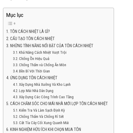
Mục lục
TÔN CÁCH NHIỆT LÀ GÌ?
CẤU TẠO TÔN CÁCH NHIỆT
NHỮNG TÍNH NĂNG NỔI BẬT CỦA TÔN CÁCH NHIỆT
Khả Năng Cách Nhiệt Vượt Trội
Chống Ồn Hiệu Quả
Chống Thấm và Chống Ăn Mòn
Bền Bỉ Với Thời Gian
ỨNG DỤNG TÔN CÁCH NHIỆT
Xây Dựng Nhà Xưởng Và Kho Lạnh
Lợp Mái Nhà Dân Dụng
Xây Dựng Các Công Trình Cao Tầng
CÁCH CHĂM SÓC CHO MÁI NHÀ MỚI LỢP TÔN CÁCH NHIỆT
Kiểm Tra Và Làm Sạch Định Kỳ
Chống Thấm Và Chống Rỉ Sét
Cắt Tỉa Cây Cối Xung Quanh Mái
KINH NGHIỆM HỮU ÍCH KHI CHỌN MUA TÔN