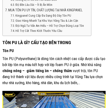
Độ Bền Lâu Dài – Ít Bị Ăn Mòn
MUA TÔN PU UY TÍN, CHẤT LƯỢNG TẠI NHÀ KINGPANEL
Kingpanel Cung Cấp Đa Dạng Độ Dày Tôn PU
Giao Hàng Nhanh Tại Khu Vực Vũng Tàu & Lân Cận
Đội Ngũ Tư Vấn Am Hiểu – Hỗ Trợ Chọn Đúng Loại Tôn
Hỗ Trợ Cắt Theo Kích Thước Yêu Cầu
TÔN PU LÀ GÌ? CẤU TẠO BÊN TRONG
Tôn PU
Tôn PU (Polyurethane) là dòng tôn cách nhiệt cao cấp được cấu tạo
bởi lớp tôn mạ màu kết hợp với lớp foam PU ở giữa. Nhờ khả năng
chống nóng – giảm tiếng ồn – chống thấm
vượt trội, tôn PU
đang trở thành vật liệu được nhiều công trình tại Vũng Tàu lựa chọn
như nhà xưởng, kho hàng, nhà dân, khu du lịch biển,…