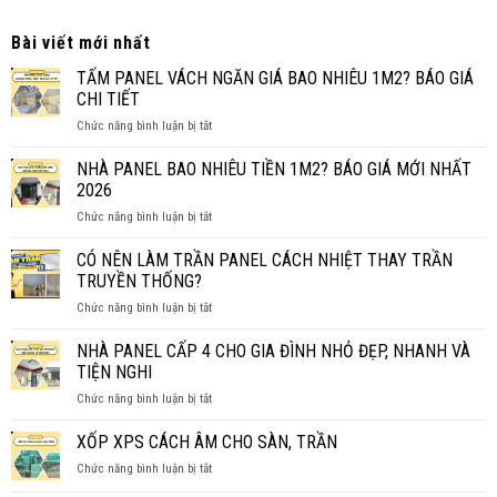
Bài viết mới nhất
TẤM PANEL VÁCH NGĂN GIÁ BAO NHIÊU 1M2? BÁO GIÁ
CHI TIẾT
ở
Chức năng bình luận bị tắt
TẤM
PANEL
NHÀ PANEL BAO NHIÊU TIỀN 1M2? BÁO GIÁ MỚI NHẤT
VÁCH
2026
NGĂN
ở
Chức năng bình luận bị tắt
GIÁ
NHÀ
BAO
PANEL
CÓ NÊN LÀM TRẦN PANEL CÁCH NHIỆT THAY TRẦN
NHIÊU
BAO
1M2?
TRUYỀN THỐNG?
NHIÊU
BÁO
ở
Chức năng bình luận bị tắt
TIỀN
GIÁ
CÓ
1M2?
CHI
NÊN
NHÀ PANEL CẤP 4 CHO GIA ĐÌNH NHỎ ĐẸP, NHANH VÀ
BÁO
TIẾT
LÀM
GIÁ
TIỆN NGHI
TRẦN
MỚI
ở
Chức năng bình luận bị tắt
PANEL
NHẤT
NHÀ
CÁCH
2026
PANEL
XỐP XPS CÁCH ÂM CHO SÀN, TRẦN
NHIỆT
CẤP
THAY
ở
Chức năng bình luận bị tắt
4
TRẦN
XỐP
CHO
TRUYỀN