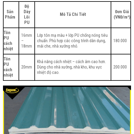
Độ
Sản
Dày
Đơn Giá
Mô Tả Chi Tiết
Phẩm
Lõi
(VNĐ/m²)
PU
Tôn
16mm
Lớp tôn mạ màu + lớp PU chống nóng tiêu
PU
–
chuẩn. Phù hợp các công trình dân dụng,
180.000
cách
18mm
mái che, nhà xưởng nhỏ.
nhiệt
Tôn
Khả năng cách nhiệt – cách âm cao hơn.
PU
20mm
Dùng cho nhà xưởng, nhà kho, khu vực
200.000
cách
nhiệt độ cao.
nhiệt