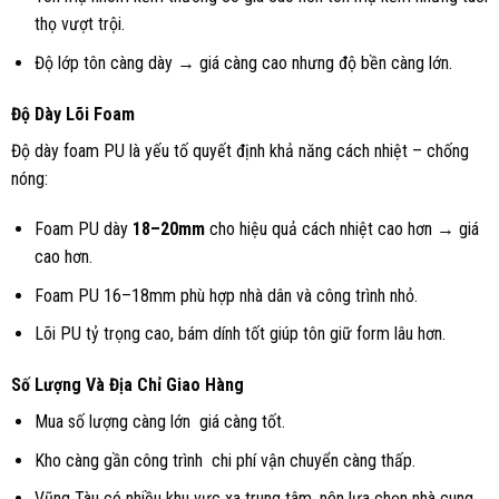
thọ vượt trội.
Độ lớp tôn càng dày → giá càng cao nhưng độ bền càng lớn.
Độ Dày Lõi Foam
Độ dày foam PU là yếu tố quyết định khả năng cách nhiệt – chống
nóng:
Foam PU dày
18–20mm
cho hiệu quả cách nhiệt cao hơn → giá
cao hơn.
Foam PU 16–18mm phù hợp nhà dân và công trình nhỏ.
Lõi PU tỷ trọng cao, bám dính tốt giúp tôn giữ form lâu hơn.
Số Lượng Và Địa Chỉ Giao Hàng
Mua số lượng càng lớn giá càng tốt.
Kho càng gần công trình chi phí vận chuyển càng thấp.
Vũng Tàu có nhiều khu vực xa trung tâm, nên lựa chọn nhà cung