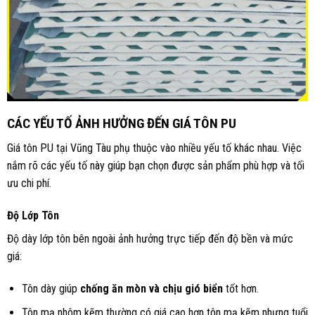
CÁC YẾU TỐ ẢNH HƯỞNG ĐẾN GIÁ TÔN PU
Giá tôn PU tại Vũng Tàu phụ thuộc vào nhiều yếu tố khác nhau. Việc
nắm rõ các yếu tố này giúp bạn chọn được sản phẩm phù hợp và tối
ưu chi phí.
Độ Lớp Tôn
Độ dày lớp tôn bên ngoài ảnh hưởng trực tiếp đến độ bền và mức
giá:
Tôn dày giúp
chống ăn mòn và chịu gió biển
tốt hơn.
Tôn mạ nhôm kẽm thường có giá cao hơn tôn mạ kẽm nhưng tuổi