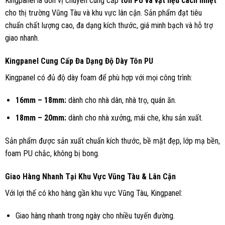
Kingpanel là đơn vị chuyên cung cấp
tôn PU và vật liệu cách nhiệt
cho thị trường Vũng Tàu và khu vực lân cận. Sản phẩm đạt tiêu
chuẩn chất lượng cao, đa dạng kích thước, giá minh bạch và hỗ trợ
giao nhanh.
Kingpanel Cung Cấp Đa Dạng Độ Dày Tôn PU
Kingpanel có đủ độ dày foam để phù hợp với mọi công trình:
16mm – 18mm:
dành cho nhà dân, nhà trọ, quán ăn.
18mm – 20mm:
dành cho nhà xưởng, mái che, khu sản xuất.
Sản phẩm được sản xuất chuẩn kích thước, bề mặt đẹp, lớp mạ bền,
foam PU chắc, không bị bong.
Giao Hàng Nhanh Tại Khu Vực Vũng Tàu & Lân Cận
Với lợi thế có kho hàng gần khu vực Vũng Tàu, Kingpanel:
Giao hàng nhanh trong ngày cho nhiều tuyến đường.