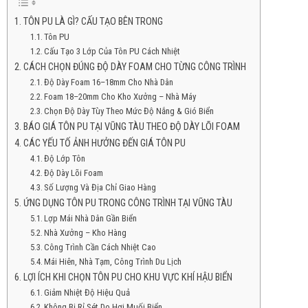
TÔN PU LÀ GÌ? CẤU TẠO BÊN TRONG
Tôn PU
Cấu Tạo 3 Lớp Của Tôn PU Cách Nhiệt
CÁCH CHỌN ĐÚNG ĐỘ DÀY FOAM CHO TỪNG CÔNG TRÌNH
Độ Dày Foam 16–18mm Cho Nhà Dân
Foam 18–20mm Cho Kho Xưởng – Nhà Máy
Chọn Độ Dày Tùy Theo Mức Độ Nắng & Gió Biển
BÁO GIÁ TÔN PU TẠI VŨNG TÀU THEO ĐỘ DÀY LÕI FOAM
CÁC YẾU TỐ ẢNH HƯỞNG ĐẾN GIÁ TÔN PU
Độ Lớp Tôn
Độ Dày Lõi Foam
Số Lượng Và Địa Chỉ Giao Hàng
ỨNG DỤNG TÔN PU TRONG CÔNG TRÌNH TẠI VŨNG TÀU
Lợp Mái Nhà Dân Gần Biển
Nhà Xưởng – Kho Hàng
Công Trình Cần Cách Nhiệt Cao
Mái Hiên, Nhà Tạm, Công Trình Du Lịch
LỢI ÍCH KHI CHỌN TÔN PU CHO KHU VỰC KHÍ HẬU BIỂN
Giảm Nhiệt Độ Hiệu Quả
Không Bị Rỉ Sét Do Hơi Muối Biển