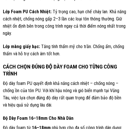
Lớp Foam PU Cách Nhiệt:
Tỷ trọng cao, hạn chế cháy lan. Khả năng
cách nhiệt, chống nóng gấp 2–3 lần các loại tôn thông thường. Giữ
nhiệt ổn định bên trong công trình ngay cả thời điểm nóng nhất trong
ngày.
Lớp màng giấy bạc:
Tăng tính thẩm mỹ cho trần. Chống ẩm, chống
thấm và hỗ trợ cách âm tốt hơn.
CÁCH CHỌN ĐÚNG ĐỘ DÀY FOAM CHO TỪNG CÔNG
TRÌNH
Độ dày foam PU quyết định khả năng cách nhiệt – chống nóng –
chống ồn của tôn PU. Với khí hậu nóng và gió biển mạnh tại Vũng
Tàu, việc lựa chọn đúng độ dày rất quan trọng để đảm bảo độ bền
và hiệu quả sử dụng lâu dài.
Độ Dày Foam 16–18mm Cho Nhà Dân
Độ dày foam từ
16–18mm
phù hợp cho đa số công trình dân dụng: