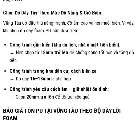
Chọn Độ Dày Tùy Theo Mức Độ Nắng & Gió Biển
Vũng Tàu có đặc thù nắng mạnh, độ ẩm cao và hơi muối biển. Vì vậy,
khi chọn độ dày foam PU cần dựa trên:
Công trình gần biển (khu du lịch, nhà ở mặt tiền biển):
→ Nên chọn từ
18mm trở lên
để chống nóng tốt hơn và tăng độ
bền.
Công trình trong khu dân cư, cách biển xa:
→ Độ dày
16–18mm
là phù hợp.
Công trình yêu cầu cách âm – giữ nhiệt ổn định:
→ Chọn
20mm trở lên
để tối ưu hiệu quả.
BÁO GIÁ TÔN PU TẠI VŨNG TÀU THEO ĐỘ DÀY LÕI
FOAM