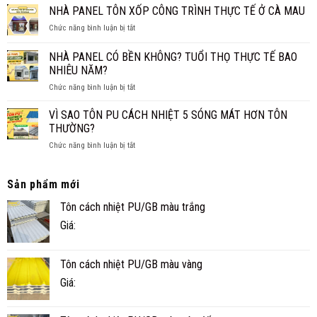
XPS
NHÀ PANEL TÔN XỐP CÔNG TRÌNH THỰC TẾ Ở CÀ MAU
GIA
THỐNG?
CÁCH
ĐÌNH
ở
Chức năng bình luận bị tắt
ÂM
NHỎ
NHÀ
CHO
ĐẸP,
PANEL
SÀN,
NHÀ PANEL CÓ BỀN KHÔNG? TUỔI THỌ THỰC TẾ BAO
NHANH
TÔN
TRẦN
NHIÊU NĂM?
VÀ
XỐP
TIỆN
ở
Chức năng bình luận bị tắt
CÔNG
NGHI
NHÀ
TRÌNH
PANEL
THỰC
VÌ SAO TÔN PU CÁCH NHIỆT 5 SÓNG MÁT HƠN TÔN
CÓ
TẾ
THƯỜNG?
BỀN
Ở
ở
Chức năng bình luận bị tắt
KHÔNG?
CÀ
VÌ
TUỔI
MAU
SAO
THỌ
TÔN
Sản phẩm mới
THỰC
PU
TẾ
Tôn cách nhiệt PU/GB màu trắng
CÁCH
BAO
NHIỆT
NHIÊU
Giá:
5
NĂM?
SÓNG
MÁT
Tôn cách nhiệt PU/GB màu vàng
HƠN
TÔN
Giá:
THƯỜNG?