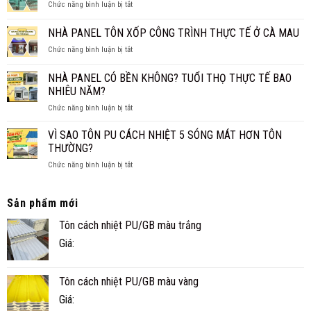
ở
Chức năng bình luận bị tắt
4
TRẦN
XỐP
CHO
TRUYỀN
XPS
NHÀ PANEL TÔN XỐP CÔNG TRÌNH THỰC TẾ Ở CÀ MAU
GIA
THỐNG?
CÁCH
ĐÌNH
ở
Chức năng bình luận bị tắt
ÂM
NHỎ
NHÀ
CHO
ĐẸP,
PANEL
SÀN,
NHÀ PANEL CÓ BỀN KHÔNG? TUỔI THỌ THỰC TẾ BAO
NHANH
TÔN
TRẦN
NHIÊU NĂM?
VÀ
XỐP
TIỆN
ở
Chức năng bình luận bị tắt
CÔNG
NGHI
NHÀ
TRÌNH
PANEL
THỰC
VÌ SAO TÔN PU CÁCH NHIỆT 5 SÓNG MÁT HƠN TÔN
CÓ
TẾ
THƯỜNG?
BỀN
Ở
ở
Chức năng bình luận bị tắt
KHÔNG?
CÀ
VÌ
TUỔI
MAU
SAO
THỌ
TÔN
Sản phẩm mới
THỰC
PU
TẾ
Tôn cách nhiệt PU/GB màu trắng
CÁCH
BAO
NHIỆT
NHIÊU
Giá:
5
NĂM?
SÓNG
MÁT
Tôn cách nhiệt PU/GB màu vàng
HƠN
TÔN
Giá:
THƯỜNG?