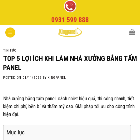
Skip
to
0931 599 888
content
TIN TỨC
TOP 5 LỢI ÍCH KHI LÀM NHÀ XƯỞNG BẰNG TẤM
PANEL
POSTED ON
01/11/2025
BY
KINGPANEL
N
hà xưởng bằng tấm panel: cách nhiệt hiệu quả, thi công nhanh, tiết
kiệm chi phí, bền bỉ và thẩm mỹ cao. Giải pháp tối ưu cho công trình
hiện đại.
Mục lục