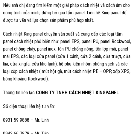
Nếu anh chị đang tìm kiếm một giải pháp cách nhiệt và cách âm cho
công trình của mình, đừng bỏ qua tấm panel. Liên hệ King panel để
được tư vấn và lựa chọn sản phẩm phù hợp nhất.
Cách nhiệt King panel chuyên sản xuất và cung cấp các loại tấm
panel cách nhiệt phổ biến như: panel EPS, panel PU, panel Rockwool,
panel chống cháy, panel inox, tôn PU chống nóng, tôn lợp mái, panel
mái EPS, các loại cửa panel (cửa 1 cánh, cửa 2 cánh, cửa trượt, cửa
lùa, cửa xingfa, cửa kho lạnh), hệ phụ kiện nhôm phòng sạch và các
loại xốp cách nhiệt ( mút hột gà, mút cách nhiệt PE – OPP, xốp XPS,
bông khoáng Rockwool).
Thông tin liên lạc
CÔNG TY TNHH CÁCH NHIỆT KINGPANEL
Số điện thoại liên hệ tư vấn:
0931 59 9888 – Mr. Linh
0942 66 7878 – Mr. Tập