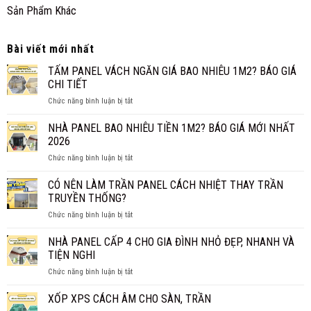
Sản Phẩm Khác
Bài viết mới nhất
TẤM PANEL VÁCH NGĂN GIÁ BAO NHIÊU 1M2? BÁO GIÁ
CHI TIẾT
ở
Chức năng bình luận bị tắt
TẤM
PANEL
NHÀ PANEL BAO NHIÊU TIỀN 1M2? BÁO GIÁ MỚI NHẤT
VÁCH
2026
NGĂN
ở
Chức năng bình luận bị tắt
GIÁ
NHÀ
BAO
PANEL
CÓ NÊN LÀM TRẦN PANEL CÁCH NHIỆT THAY TRẦN
NHIÊU
BAO
1M2?
TRUYỀN THỐNG?
NHIÊU
BÁO
ở
Chức năng bình luận bị tắt
TIỀN
GIÁ
CÓ
1M2?
CHI
NÊN
NHÀ PANEL CẤP 4 CHO GIA ĐÌNH NHỎ ĐẸP, NHANH VÀ
BÁO
TIẾT
LÀM
GIÁ
TIỆN NGHI
TRẦN
MỚI
ở
Chức năng bình luận bị tắt
PANEL
NHẤT
NHÀ
CÁCH
2026
PANEL
XỐP XPS CÁCH ÂM CHO SÀN, TRẦN
NHIỆT
CẤP
THAY