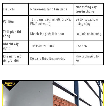
Nhà xưởng xây
Tiêu chí
Nhà xưởng bằng tấm panel
truyền thống
Tấm panel cách nhiệt( lõi EPS,
Bê tông, gạch, xi
Vật liệu
PU, Rockwool)
măng nặng
Thời gian thi
Nhanh, lắp ghép linh hoạt
Lâu, tốn nhân công
công
Chi phí xây
Tiết kiệm 20–30%
Cao hơn
dựng
Khả năng mở
Khó di chuyển, tốn
Dễ dàng tháo lắp, mở rộng
rộng/di dời
kém