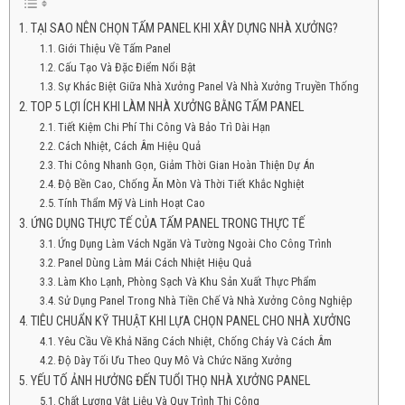
TẠI SAO NÊN CHỌN TẤM PANEL KHI XÂY DỰNG NHÀ XƯỞNG?
Giới Thiệu Về Tấm Panel
Cấu Tạo Và Đặc Điểm Nổi Bật
Sự Khác Biệt Giữa Nhà Xưởng Panel Và Nhà Xưởng Truyền Thống
TOP 5 LỢI ÍCH KHI LÀM NHÀ XƯỞNG BẰNG TẤM PANEL
Tiết Kiệm Chi Phí Thi Công Và Bảo Trì Dài Hạn
Cách Nhiệt, Cách Âm Hiệu Quả
Thi Công Nhanh Gọn, Giảm Thời Gian Hoàn Thiện Dự Án
Độ Bền Cao, Chống Ăn Mòn Và Thời Tiết Khắc Nghiệt
Tính Thẩm Mỹ Và Linh Hoạt Cao
ỨNG DỤNG THỰC TẾ CỦA TẤM PANEL TRONG THỰC TẾ
Ứng Dụng Làm Vách Ngăn Và Tường Ngoài Cho Công Trình
Panel Dùng Làm Mái Cách Nhiệt Hiệu Quả
Làm Kho Lạnh, Phòng Sạch Và Khu Sản Xuất Thực Phẩm
Sử Dụng Panel Trong Nhà Tiền Chế Và Nhà Xưởng Công Nghiệp
TIÊU CHUẨN KỸ THUẬT KHI LỰA CHỌN PANEL CHO NHÀ XƯỞNG
Yêu Cầu Về Khả Năng Cách Nhiệt, Chống Cháy Và Cách Âm
Độ Dày Tối Ưu Theo Quy Mô Và Chức Năng Xưởng
YẾU TỐ ẢNH HƯỞNG ĐẾN TUỔI THỌ NHÀ XƯỞNG PANEL
Chất Lượng Vật Liệu Và Quy Trình Thi Công