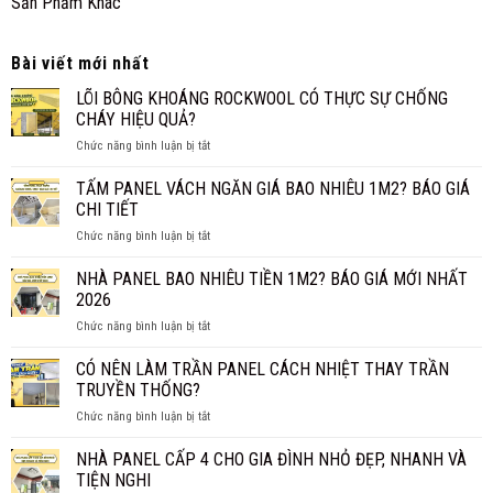
Sản Phẩm Khác
Bài viết mới nhất
LÕI BÔNG KHOÁNG ROCKWOOL CÓ THỰC SỰ CHỐNG
CHÁY HIỆU QUẢ?
ở
Chức năng bình luận bị tắt
LÕI
BÔNG
TẤM PANEL VÁCH NGĂN GIÁ BAO NHIÊU 1M2? BÁO GIÁ
KHOÁNG
CHI TIẾT
ROCKWOOL
ở
Chức năng bình luận bị tắt
CÓ
TẤM
THỰC
PANEL
NHÀ PANEL BAO NHIÊU TIỀN 1M2? BÁO GIÁ MỚI NHẤT
SỰ
VÁCH
CHỐNG
2026
NGĂN
CHÁY
ở
Chức năng bình luận bị tắt
GIÁ
HIỆU
NHÀ
BAO
QUẢ?
PANEL
CÓ NÊN LÀM TRẦN PANEL CÁCH NHIỆT THAY TRẦN
NHIÊU
BAO
1M2?
TRUYỀN THỐNG?
NHIÊU
BÁO
ở
Chức năng bình luận bị tắt
TIỀN
GIÁ
CÓ
1M2?
CHI
NÊN
NHÀ PANEL CẤP 4 CHO GIA ĐÌNH NHỎ ĐẸP, NHANH VÀ
BÁO
TIẾT
LÀM
GIÁ
TIỆN NGHI
TRẦN