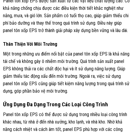
Panel tôn xốp EPS được sản xuất từ các vật liệu chất lượng cao. Có
khả năng chống chịu được các điều kiện thời tiết khắc nghiệt như
nắng, mưa, và gió lớn. Sản phẩm có tuổi thọ cao, giúp giảm thiểu chi
phí bảo dưỡng và thay thế trong quá trình sử dụng. Điều này giúp
panel tôn xốp EPS trở thành giải pháp xây dựng bền vững và lâu dài.
Thân Thiện Với Môi Trường
Một trong những ưu điểm nổi bật của panel tôn xốp EPS là khả năng
tái chế và không gây ô nhiễm môi trường. Quá trình sản xuất panel
EPS không thải ra các chất độc hại và ít sử dụng năng lượng. Giúp
giảm thiểu tác động xấu đến môi trường. Ngoài ra, việc sử dụng
panel tôn xốp EPS cũng giúp tiết kiệm năng lượng trong quá trình sử
dụng, góp phần bảo vệ môi trường.
Ứng Dụng Đa Dạng Trong Các Loại Công Trình
Panel tôn xốp EPS có thể được sử dụng trong nhiều loại công trình
khác nhau, từ nhà ở đến nhà xưởng, kho lạnh, và nhà kho. Nhờ khả
năng cách nhiệt và cách âm tốt, panel EPS phù hợp với các công