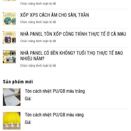
MỚI
ở
Chức năng bình luận bị tắt
PANEL
NHẤT
NHÀ
CÁCH
2026
PANEL
XỐP XPS CÁCH ÂM CHO SÀN, TRẦN
NHIỆT
CẤP
THAY
ở
Chức năng bình luận bị tắt
4
TRẦN
XỐP
CHO
TRUYỀN
XPS
NHÀ PANEL TÔN XỐP CÔNG TRÌNH THỰC TẾ Ở CÀ MAU
GIA
THỐNG?
CÁCH
ĐÌNH
ở
Chức năng bình luận bị tắt
ÂM
NHỎ
NHÀ
CHO
ĐẸP,
PANEL
SÀN,
NHÀ PANEL CÓ BỀN KHÔNG? TUỔI THỌ THỰC TẾ BAO
NHANH
TÔN
TRẦN
NHIÊU NĂM?
VÀ
XỐP
TIỆN
ở
Chức năng bình luận bị tắt
CÔNG
NGHI
NHÀ
TRÌNH
PANEL
THỰC
CÓ
TẾ
Sản phẩm mới
BỀN
Ở
Tôn cách nhiệt PU/GB màu trắng
KHÔNG?
CÀ
TUỔI
MAU
Giá:
THỌ
THỰC
TẾ
Tôn cách nhiệt PU/GB màu vàng
BAO
NHIÊU
Giá:
NĂM?