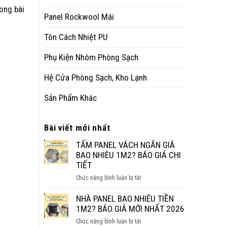
rong bài
Panel Rockwool Mái
Tôn Cách Nhiệt PU
Phụ Kiện Nhôm Phòng Sạch
Hệ Cửa Phòng Sạch, Kho Lạnh
Sản Phẩm Khác
Bài viết mới nhất
TẤM PANEL VÁCH NGĂN GIÁ
BAO NHIÊU 1M2? BÁO GIÁ CHI
TIẾT
ở
Chức năng bình luận bị tắt
TẤM
PANEL
NHÀ PANEL BAO NHIÊU TIỀN
VÁCH
1M2? BÁO GIÁ MỚI NHẤT 2026
NGĂN
ở
Chức năng bình luận bị tắt
GIÁ