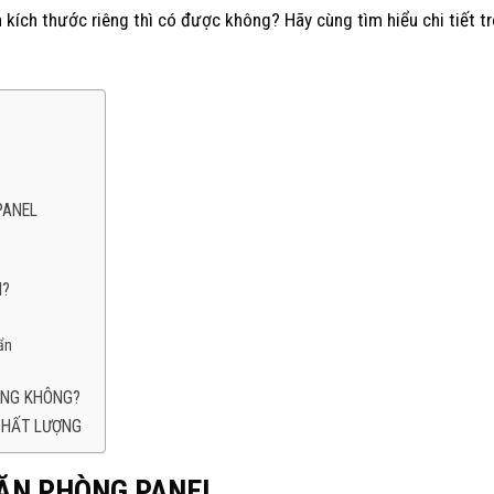
n kích thước riêng thì có được không? Hãy cùng tìm hiểu chi tiết t
PANEL
M?
ẩn
ÊNG KHÔNG?
CHẤT LƯỢNG
ĂN PHÒNG PANEL