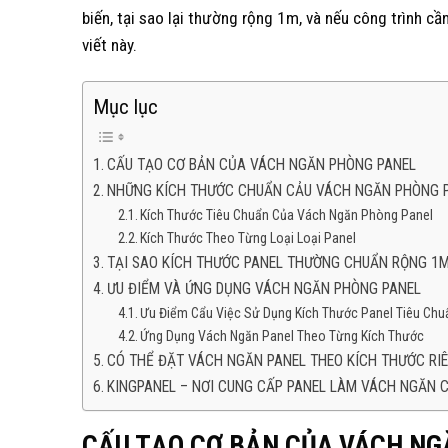
biến, tại sao lại thường rộng 1m, và nếu công trình cầ
viết này.
Mục lục
CẤU TẠO CƠ BẢN CỦA VÁCH NGĂN PHÒNG PANEL
NHỮNG KÍCH THƯỚC CHUẨN CẢU VÁCH NGĂN PHÒNG 
Kích Thước Tiêu Chuẩn Của Vách Ngăn Phòng Panel
Kích Thước Theo Từng Loại Loại Panel
TẠI SAO KÍCH THƯỚC PANEL THƯỜNG CHUẨN RỘNG 1
ƯU ĐIỂM VÀ ỨNG DỤNG VÁCH NGĂN PHÒNG PANEL
Ưu Điểm Cẩu Việc Sử Dụng Kích Thước Panel Tiêu Chu
Ứng Dụng Vách Ngăn Panel Theo Từng Kích Thước
CÓ THỂ ĐẶT VÁCH NGĂN PANEL THEO KÍCH THƯỚC RI
KINGPANEL – NƠI CUNG CẤP PANEL LÀM VÁCH NGĂN 
CẤU TẠO CƠ BẢN CỦA VÁCH NG