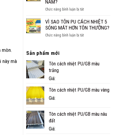
NĂM?
CÔNG
ở
Chức năng bình luận bị tắt
TRÌNH
NHÀ
THỰC
PANEL
VÌ SAO TÔN PU CÁCH NHIỆT 5
TẾ
CÓ
SÓNG MÁT HƠN TÔN THƯỜNG?
Ở
BỀN
CÀ
ở
Chức năng bình luận bị tắt
KHÔNG?
MAU
VÌ
TUỔI
SAO
THỌ
n mòn.
Sản phẩm mới
TÔN
THỰC
PU
õi này mà
TẾ
Tôn cách nhiệt PU/GB màu
CÁCH
BAO
NHIỆT
trắng
NHIÊU
5
Giá:
NĂM?
SÓNG
MÁT
Tôn cách nhiệt PU/GB màu vàng
HƠN
Giá:
TÔN
THƯỜNG?
Tôn cách nhiệt PU/GB màu nâu
đất
Giá: