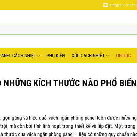
kingpanelviet
PANEL CÁCH NHIỆT
PHỤ KIỆN
XỐP CÁCH NHIỆT
TIN TỨC
 NHỮNG KÍCH THƯỚC NÀO PHỔ BIẾN
g, gọn gàng và hiệu quả, vách ngăn phòng panel luôn được nhiều ng
rội, mà còn bởi tính linh hoạt trong thiết kế và lắp đặt. Một tron
ích thước của vách ngăn phòng panel – liệu có những quy chuẩn nà