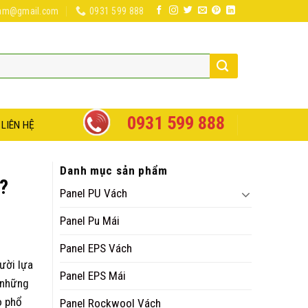
nam@gmail.com
0931 599 888
0931 599 888
LIÊN HỆ
Danh mục sản phẩm
?
Panel PU Vách
Panel Pu Mái
Panel EPS Vách
ười lựa
Panel EPS Mái
g những
o phổ
Panel Rockwool Vách