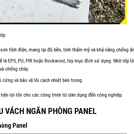
ớp:
n tĩnh điện, mang lại độ bền, tính thẩm mỹ và khả năng chống ă
hể là EPS, PU, PIR hoặc Rockwool, tùy mục đích sử dụng. Nhờ lớp l
và chống cháy.
 cứng và bảo vệ lõi cách nhiệt bên trong.
iện lợi lớn cho các công trình từ dân dụng đến công nghiệp.
U VÁCH NGĂN PHÒNG PANEL
hòng Panel