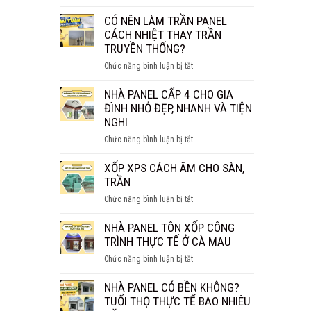
NHÀ
BAO
PANEL
CÓ NÊN LÀM TRẦN PANEL
NHIÊU
BAO
CÁCH NHIỆT THAY TRẦN
1M2?
NHIÊU
TRUYỀN THỐNG?
BÁO
TIỀN
GIÁ
ở
Chức năng bình luận bị tắt
1M2?
CHI
CÓ
BÁO
TIẾT
NÊN
NHÀ PANEL CẤP 4 CHO GIA
GIÁ
LÀM
ĐÌNH NHỎ ĐẸP, NHANH VÀ TIỆN
MỚI
TRẦN
NGHI
NHẤT
PANEL
2026
ở
Chức năng bình luận bị tắt
CÁCH
NHÀ
NHIỆT
PANEL
XỐP XPS CÁCH ÂM CHO SÀN,
THAY
CẤP
TRẦN
TRẦN
4
TRUYỀN
ở
Chức năng bình luận bị tắt
CHO
THỐNG?
XỐP
GIA
XPS
NHÀ PANEL TÔN XỐP CÔNG
ĐÌNH
CÁCH
TRÌNH THỰC TẾ Ở CÀ MAU
NHỎ
ÂM
ĐẸP,
ở
Chức năng bình luận bị tắt
CHO
NHANH
NHÀ
SÀN,
VÀ
PANEL
NHÀ PANEL CÓ BỀN KHÔNG?
TRẦN
TIỆN
TÔN
TUỔI THỌ THỰC TẾ BAO NHIÊU
NGHI
XỐP