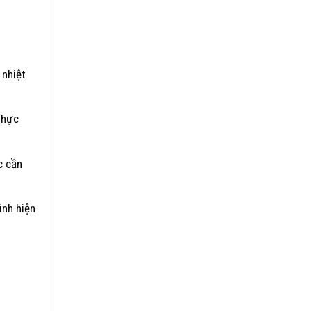
 nhiệt
thực
c cần
ình hiện