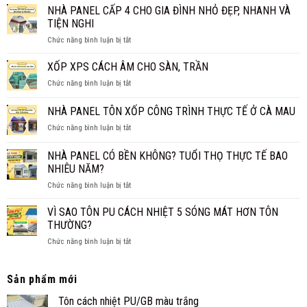
NÊN
NHÀ PANEL CẤP 4 CHO GIA ĐÌNH NHỎ ĐẸP, NHANH VÀ
BÁO
TIẾT
LÀM
GIÁ
TIỆN NGHI
TRẦN
MỚI
ở
Chức năng bình luận bị tắt
PANEL
NHẤT
NHÀ
CÁCH
2026
PANEL
XỐP XPS CÁCH ÂM CHO SÀN, TRẦN
NHIỆT
CẤP
THAY
ở
Chức năng bình luận bị tắt
4
TRẦN
XỐP
CHO
TRUYỀN
XPS
NHÀ PANEL TÔN XỐP CÔNG TRÌNH THỰC TẾ Ở CÀ MAU
GIA
THỐNG?
CÁCH
ĐÌNH
ở
Chức năng bình luận bị tắt
ÂM
NHỎ
NHÀ
CHO
ĐẸP,
PANEL
SÀN,
NHÀ PANEL CÓ BỀN KHÔNG? TUỔI THỌ THỰC TẾ BAO
NHANH
TÔN
TRẦN
NHIÊU NĂM?
VÀ
XỐP
TIỆN
ở
Chức năng bình luận bị tắt
CÔNG
NGHI
NHÀ
TRÌNH
PANEL
THỰC
VÌ SAO TÔN PU CÁCH NHIỆT 5 SÓNG MÁT HƠN TÔN
CÓ
TẾ
THƯỜNG?
BỀN
Ở
ở
Chức năng bình luận bị tắt
KHÔNG?
CÀ
VÌ
TUỔI
MAU
SAO
THỌ
TÔN
Sản phẩm mới
THỰC
PU
TẾ
Tôn cách nhiệt PU/GB màu trắng
CÁCH
BAO