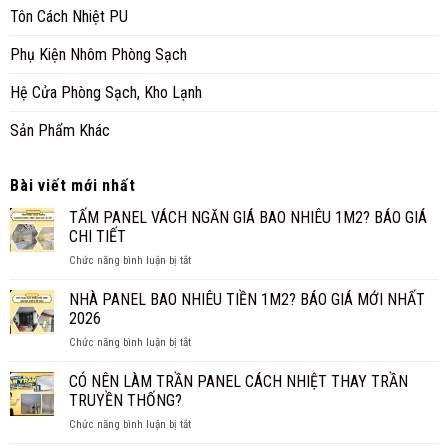
Tôn Cách Nhiệt PU
Phụ Kiện Nhôm Phòng Sạch
Hệ Cửa Phòng Sạch, Kho Lạnh
Sản Phẩm Khác
Bài viết mới nhất
TẤM PANEL VÁCH NGĂN GIÁ BAO NHIÊU 1M2? BÁO GIÁ
CHI TIẾT
ở
Chức năng bình luận bị tắt
TẤM
PANEL
NHÀ PANEL BAO NHIÊU TIỀN 1M2? BÁO GIÁ MỚI NHẤT
VÁCH
2026
NGĂN
ở
Chức năng bình luận bị tắt
GIÁ
NHÀ
BAO
PANEL
CÓ NÊN LÀM TRẦN PANEL CÁCH NHIỆT THAY TRẦN
NHIÊU
BAO
1M2?
TRUYỀN THỐNG?
NHIÊU
BÁO
ở
Chức năng bình luận bị tắt
TIỀN
GIÁ
CÓ
1M2?
CHI