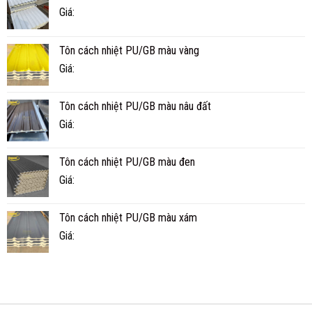
NHIỆT
NHIÊU
Giá:
5
NĂM?
SÓNG
MÁT
Tôn cách nhiệt PU/GB màu vàng
HƠN
TÔN
Giá:
THƯỜNG?
Tôn cách nhiệt PU/GB màu nâu đất
Giá:
Tôn cách nhiệt PU/GB màu đen
Giá:
Tôn cách nhiệt PU/GB màu xám
Giá: