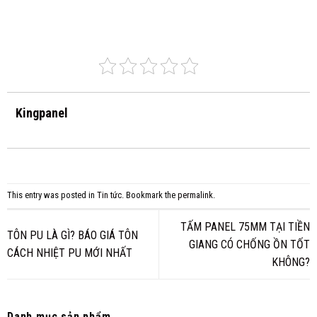
Kingpanel
This entry was posted in
Tin tức
. Bookmark the
permalink
.
TẤM PANEL 75MM TẠI TIỀN
TÔN PU LÀ GÌ? BÁO GIÁ TÔN
GIANG CÓ CHỐNG ỒN TỐT
CÁCH NHIỆT PU MỚI NHẤT
KHÔNG?