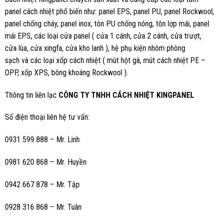
Cách nhiệt Kingpanel chuyên sản xuất và cung cấp các loại tấm
panel cách nhiệt phổ biến như: panel EPS, panel PU, panel Rockwool,
panel chống cháy, panel inox, tôn PU chống nóng, tôn lợp mái, panel
mái EPS, các loại cửa panel ( cửa 1 cánh, cửa 2 cánh, cửa trượt,
cửa lùa, cửa xingfa, cửa kho lanh ), hệ phụ kiện nhôm phòng
sạch và các loại xốp cách nhiệt ( mút hột gà, mút cách nhiệt PE –
OPP, xốp XPS, bông khoáng Rockwool ).
Thông tin liên lạc
CÔNG TY TNHH CÁCH NHIỆT KINGPANEL
Số điện thoại liên hệ tư vấn:
0931 599 888 – Mr. Linh
0981 620 868 – Mr. Huyền
0942 667 878 – Mr. Tập
0928 316 868 – Mr. Tuân