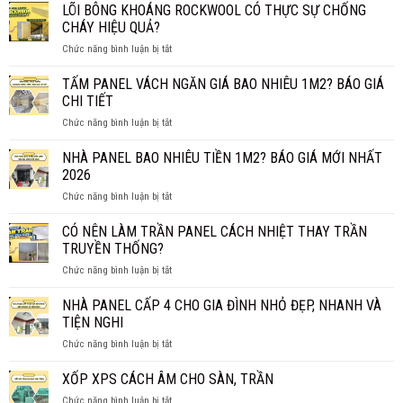
LÕI BÔNG KHOÁNG ROCKWOOL CÓ THỰC SỰ CHỐNG
CHÁY HIỆU QUẢ?
ở
Chức năng bình luận bị tắt
LÕI
BÔNG
TẤM PANEL VÁCH NGĂN GIÁ BAO NHIÊU 1M2? BÁO GIÁ
KHOÁNG
CHI TIẾT
ROCKWOOL
ở
Chức năng bình luận bị tắt
CÓ
TẤM
THỰC
PANEL
NHÀ PANEL BAO NHIÊU TIỀN 1M2? BÁO GIÁ MỚI NHẤT
SỰ
VÁCH
CHỐNG
2026
NGĂN
CHÁY
ở
Chức năng bình luận bị tắt
GIÁ
HIỆU
NHÀ
BAO
QUẢ?
PANEL
CÓ NÊN LÀM TRẦN PANEL CÁCH NHIỆT THAY TRẦN
NHIÊU
BAO
1M2?
TRUYỀN THỐNG?
NHIÊU
BÁO
ở
Chức năng bình luận bị tắt
TIỀN
GIÁ
CÓ
1M2?
CHI
NÊN
NHÀ PANEL CẤP 4 CHO GIA ĐÌNH NHỎ ĐẸP, NHANH VÀ
BÁO
TIẾT
LÀM
GIÁ
TIỆN NGHI
TRẦN
MỚI
ở
Chức năng bình luận bị tắt
PANEL
NHẤT
NHÀ
CÁCH
2026
PANEL
XỐP XPS CÁCH ÂM CHO SÀN, TRẦN
NHIỆT
CẤP
THAY
ở
Chức năng bình luận bị tắt