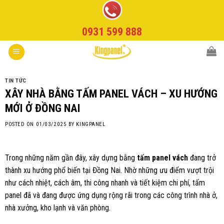
Skip
to
0931 599 888
content
TIN TỨC
XÂY NHÀ BẰNG TẤM PANEL VÁCH – XU HƯỚNG
MỚI Ở ĐỒNG NAI
POSTED ON
01/03/2025
BY
KINGPANEL
Trong những năm gần đây, xây dựng bằng
tấm panel vách
đang trở
thành xu hướng phổ biến tại Đồng Nai. Nhờ những ưu điểm vượt trội
như cách nhiệt, cách âm, thi công nhanh và tiết kiệm chi phí, tấm
panel đã và đang được ứng dụng rộng rãi trong các công trình nhà ở,
nhà xưởng, kho lạnh và văn phòng.