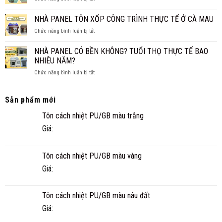
4
TRẦN
XỐP
CHO
TRUYỀN
XPS
NHÀ PANEL TÔN XỐP CÔNG TRÌNH THỰC TẾ Ở CÀ MAU
GIA
THỐNG?
CÁCH
ĐÌNH
ở
Chức năng bình luận bị tắt
ÂM
NHỎ
NHÀ
CHO
ĐẸP,
PANEL
SÀN,
NHÀ PANEL CÓ BỀN KHÔNG? TUỔI THỌ THỰC TẾ BAO
NHANH
TÔN
TRẦN
NHIÊU NĂM?
VÀ
XỐP
TIỆN
ở
Chức năng bình luận bị tắt
CÔNG
NGHI
NHÀ
TRÌNH
PANEL
THỰC
CÓ
TẾ
Sản phẩm mới
BỀN
Ở
Tôn cách nhiệt PU/GB màu trắng
KHÔNG?
CÀ
TUỔI
MAU
Giá:
THỌ
THỰC
TẾ
Tôn cách nhiệt PU/GB màu vàng
BAO
NHIÊU
Giá:
NĂM?
Tôn cách nhiệt PU/GB màu nâu đất
Giá: