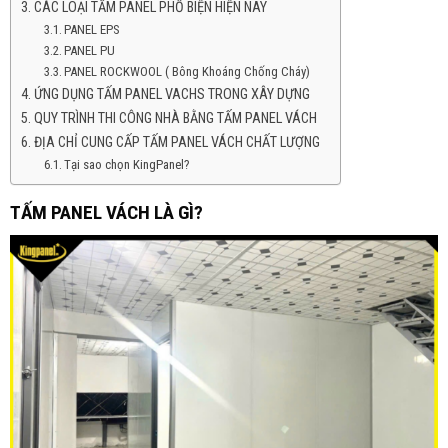
CÁC LOẠI TẤM PANEL PHỔ BIỆN HIỆN NAY
PANEL EPS
PANEL PU
PANEL ROCKWOOL ( Bông Khoáng Chống Cháy)
ỨNG DỤNG TẤM PANEL VACHS TRONG XÂY DỰNG
QUY TRÌNH THI CÔNG NHÀ BẰNG TẤM PANEL VÁCH
ĐỊA CHỈ CUNG CẤP TẤM PANEL VÁCH CHẤT LƯỢNG
Tại sao chọn KingPanel?
TẤM PANEL VÁCH LÀ GÌ?