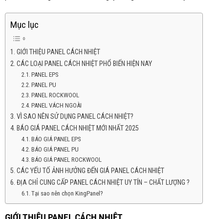
Mục lục
GIỚI THIỆU PANEL CÁCH NHIỆT
CÁC LOẠI PANEL CÁCH NHIỆT PHỔ BIẾN HIỆN NAY
PANEL EPS
PANEL PU
PANEL ROCKWOOL
PANEL VÁCH NGOÀI
VÌ SAO NÊN SỬ DỤNG PANEL CÁCH NHIỆT?
BÁO GIÁ PANEL CÁCH NHIỆT MỚI NHẤT 2025
BÁO GIÁ PANEL EPS
BÁO GIÁ PANEL PU
BÁO GIÁ PANEL ROCKWOOL
CÁC YẾU TỐ ẢNH HƯỞNG ĐẾN GIÁ PANEL CÁCH NHIỆT
ĐỊA CHỈ CUNG CẤP PANEL CÁCH NHIỆT UY TÍN – CHẤT LƯỢNG ?
Tại sao nên chọn KingPanel?
GIỚI THIỆU PANEL CÁCH NHIỆT