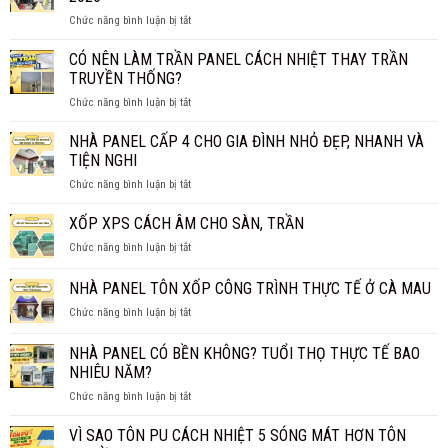
NGĂN
ở
Chức năng bình luận bị tắt
GIÁ
NHÀ
BAO
PANEL
CÓ NÊN LÀM TRẦN PANEL CÁCH NHIỆT THAY TRẦN
NHIÊU
BAO
1M2?
TRUYỀN THỐNG?
NHIÊU
BÁO
ở
Chức năng bình luận bị tắt
TIỀN
GIÁ
CÓ
1M2?
CHI
NÊN
NHÀ PANEL CẤP 4 CHO GIA ĐÌNH NHỎ ĐẸP, NHANH VÀ
BÁO
TIẾT
LÀM
GIÁ
TIỆN NGHI
TRẦN
MỚI
ở
Chức năng bình luận bị tắt
PANEL
NHẤT
NHÀ
CÁCH
2026
PANEL
XỐP XPS CÁCH ÂM CHO SÀN, TRẦN
NHIỆT
CẤP
THAY
ở
Chức năng bình luận bị tắt
4
TRẦN
XỐP
CHO
TRUYỀN
XPS
NHÀ PANEL TÔN XỐP CÔNG TRÌNH THỰC TẾ Ở CÀ MAU
GIA
THỐNG?
CÁCH
ĐÌNH
ở
Chức năng bình luận bị tắt
ÂM
NHỎ
NHÀ
CHO
ĐẸP,
PANEL
SÀN,
NHÀ PANEL CÓ BỀN KHÔNG? TUỔI THỌ THỰC TẾ BAO
NHANH
TÔN
TRẦN
NHIÊU NĂM?
VÀ
XỐP
TIỆN
ở
Chức năng bình luận bị tắt
CÔNG
NGHI
NHÀ
TRÌNH
PANEL
THỰC
VÌ SAO TÔN PU CÁCH NHIỆT 5 SÓNG MÁT HƠN TÔN
CÓ
TẾ