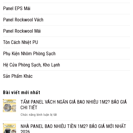
Panel EPS Mái
Panel Rockwool Vách
Panel Rockwool Mái
Tôn Cách Nhiệt PU
Phụ Kiện Nhôm Phòng Sạch
Hệ Cửa Phòng Sạch, Kho Lạnh
Sản Phẩm Khác
Bài viết mới nhất
TẤM PANEL VÁCH NGĂN GIÁ BAO NHIÊU 1M2? BÁO GIÁ
CHI TIẾT
ở
Chức năng bình luận bị tắt
TẤM
PANEL
NHÀ PANEL BAO NHIÊU TIỀN 1M2? BÁO GIÁ MỚI NHẤT
VÁCH
2026