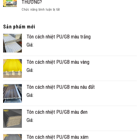
THƯỜNG?
BỀN
Ở
ở
Chức năng bình luận bị tắt
KHÔNG?
CÀ
VÌ
TUỔI
MAU
SAO
THỌ
TÔN
Sản phẩm mới
THỰC
PU
TẾ
Tôn cách nhiệt PU/GB màu trắng
CÁCH
BAO
NHIỆT
NHIÊU
Giá:
5
NĂM?
SÓNG
MÁT
Tôn cách nhiệt PU/GB màu vàng
HƠN
TÔN
Giá:
THƯỜNG?
Tôn cách nhiệt PU/GB màu nâu đất
Giá:
Tôn cách nhiệt PU/GB màu đen
Giá:
Tôn cách nhiệt PU/GB màu xám