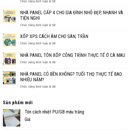
ở
Chức năng bình luận bị tắt
TIỀN
GIÁ
CÓ
1M2?
CHI
NÊN
NHÀ PANEL CẤP 4 CHO GIA ĐÌNH NHỎ ĐẸP, NHANH VÀ
BÁO
TIẾT
LÀM
GIÁ
TIỆN NGHI
TRẦN
MỚI
ở
Chức năng bình luận bị tắt
PANEL
NHẤT
NHÀ
CÁCH
2026
PANEL
XỐP XPS CÁCH ÂM CHO SÀN, TRẦN
NHIỆT
CẤP
THAY
ở
Chức năng bình luận bị tắt
4
TRẦN
XỐP
CHO
TRUYỀN
XPS
NHÀ PANEL TÔN XỐP CÔNG TRÌNH THỰC TẾ Ở CÀ MAU
GIA
THỐNG?
CÁCH
ĐÌNH
ở
Chức năng bình luận bị tắt
ÂM
NHỎ
NHÀ
CHO
ĐẸP,
PANEL
SÀN,
NHÀ PANEL CÓ BỀN KHÔNG? TUỔI THỌ THỰC TẾ BAO
NHANH
TÔN
TRẦN
NHIÊU NĂM?
VÀ
XỐP
TIỆN
ở
Chức năng bình luận bị tắt
CÔNG
NGHI
NHÀ
TRÌNH
PANEL
THỰC
CÓ
TẾ
Sản phẩm mới
BỀN
Ở
Tôn cách nhiệt PU/GB màu trắng
KHÔNG?
CÀ
TUỔI
MAU
Giá:
THỌ
THỰC