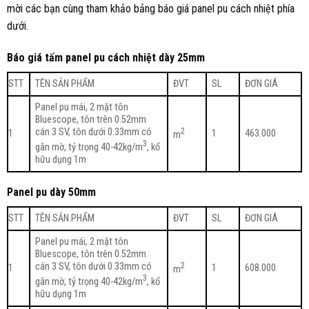
mời các bạn cùng tham khảo bảng báo giá panel pu cách nhiệt phía
dưới.
Báo giá tấm panel pu cách nhiệt dày 25mm
STT
TÊN SẢN PHẨM
ĐVT
SL
ĐƠN GIÁ
Panel pu mái, 2 mặt tôn
Bluescope, tôn trên 0.52mm
cán 3 SV, tôn dưới 0.33mm có
2
1
1
463.000
m
3
gân mờ, tỷ trọng 40-42kg/m
, kổ
hữu dụng 1m
Panel pu dày 50mm
STT
TÊN SẢN PHẨM
ĐVT
SL
ĐƠN GIÁ
Panel pu mái, 2 mặt tôn
Bluescope, tôn trên 0.52mm
cán 3 SV, tôn dưới 0.33mm có
2
1
1
608.000
m
3
gân mờ, tỷ trọng 40-42kg/m
, kổ
hữu dụng 1m