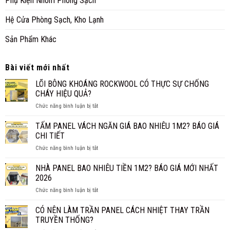
Phụ Kiện Nhôm Phòng Sạch
Hệ Cửa Phòng Sạch, Kho Lạnh
Sản Phẩm Khác
Bài viết mới nhất
LÕI BÔNG KHOÁNG ROCKWOOL CÓ THỰC SỰ CHỐNG
CHÁY HIỆU QUẢ?
ở
Chức năng bình luận bị tắt
LÕI
BÔNG
TẤM PANEL VÁCH NGĂN GIÁ BAO NHIÊU 1M2? BÁO GIÁ
KHOÁNG
CHI TIẾT
ROCKWOOL
ở
Chức năng bình luận bị tắt
CÓ
TẤM
THỰC
PANEL
NHÀ PANEL BAO NHIÊU TIỀN 1M2? BÁO GIÁ MỚI NHẤT
SỰ
VÁCH
CHỐNG
2026
NGĂN
CHÁY
ở
Chức năng bình luận bị tắt
GIÁ
HIỆU
NHÀ
BAO
QUẢ?
PANEL
CÓ NÊN LÀM TRẦN PANEL CÁCH NHIỆT THAY TRẦN
NHIÊU
BAO
1M2?
TRUYỀN THỐNG?
NHIÊU
BÁO