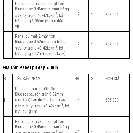
Panel pu làm vách, 2 mặt tôn
Bluescope 0.46mmm màu trắng
3
2
2
1
605.000
sữa, tỷ trọng 40-42kg/m
, kổ
m
hữu dụng 1.065m (Ngàm dấu
vít)
Panel pu mái, 2 mặt tôn
Bluescope 0.52mm màu trắng
2
3
1
625.000
m
3
sữa, tỷ trọng 40-42kg/m
, kổ
hữu dụng 1.12m (ngàm Zlock)
Giá tấm Panel pu dày 75mm
STT
TÊN SẢN PHẨM
ĐVT
SL
ĐƠN GIÁ
Panel pu mái, 2 mặt tôn
Bluescope, tôn trên 0.52mm
cán 3 SV, tôn dưới 0.33mm có
2
1
1
695.000
m
3
gân mờ, tỷ trọng 40-42kg/m
, kổ
hữu dụng 1m
Panel pu làm vách, 2 mặt tôn
Bluescope 0.46mmm màu trắng
3
2
2
1
695.000