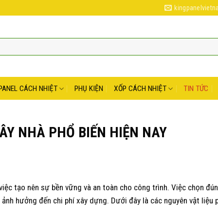
kingpanelviet
PANEL CÁCH NHIỆT
PHỤ KIỆN
XỐP CÁCH NHIỆT
TIN TỨC
XÂY NHÀ PHỔ BIẾN HIỆN NAY
 việc tạo nên sự bền vững và an toàn cho công trình. Việc chọn đún
ảnh hưởng đến chi phí xây dựng. Dưới đây là các nguyên vật liệu 