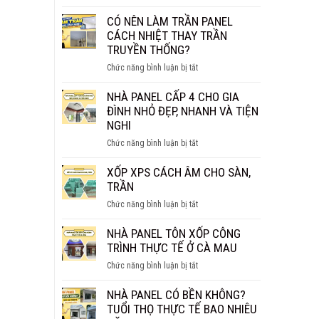
NHÀ
BAO
PANEL
CÓ NÊN LÀM TRẦN PANEL
NHIÊU
BAO
CÁCH NHIỆT THAY TRẦN
1M2?
NHIÊU
TRUYỀN THỐNG?
BÁO
TIỀN
GIÁ
ở
Chức năng bình luận bị tắt
1M2?
CHI
CÓ
BÁO
TIẾT
NÊN
NHÀ PANEL CẤP 4 CHO GIA
GIÁ
LÀM
ĐÌNH NHỎ ĐẸP, NHANH VÀ TIỆN
MỚI
TRẦN
NGHI
NHẤT
PANEL
2026
ở
Chức năng bình luận bị tắt
CÁCH
NHÀ
NHIỆT
PANEL
XỐP XPS CÁCH ÂM CHO SÀN,
THAY
CẤP
TRẦN
TRẦN
4
TRUYỀN
ở
Chức năng bình luận bị tắt
CHO
THỐNG?
XỐP
GIA
XPS
NHÀ PANEL TÔN XỐP CÔNG
ĐÌNH
CÁCH
TRÌNH THỰC TẾ Ở CÀ MAU
NHỎ
ÂM
ĐẸP,
ở
Chức năng bình luận bị tắt
CHO
NHANH
NHÀ
SÀN,
VÀ
PANEL
NHÀ PANEL CÓ BỀN KHÔNG?
TRẦN
TIỆN
TÔN
TUỔI THỌ THỰC TẾ BAO NHIÊU
NGHI
XỐP