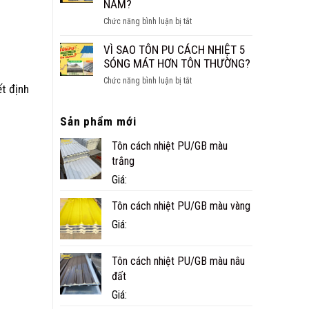
NĂM?
CÔNG
ở
Chức năng bình luận bị tắt
TRÌNH
NHÀ
THỰC
PANEL
VÌ SAO TÔN PU CÁCH NHIỆT 5
TẾ
CÓ
SÓNG MÁT HƠN TÔN THƯỜNG?
Ở
BỀN
CÀ
ở
Chức năng bình luận bị tắt
KHÔNG?
ết định
MAU
VÌ
TUỔI
SAO
THỌ
Sản phẩm mới
TÔN
THỰC
PU
TẾ
Tôn cách nhiệt PU/GB màu
CÁCH
BAO
NHIỆT
trắng
NHIÊU
5
Giá:
NĂM?
SÓNG
MÁT
Tôn cách nhiệt PU/GB màu vàng
HƠN
Giá:
TÔN
THƯỜNG?
Tôn cách nhiệt PU/GB màu nâu
đất
Giá: