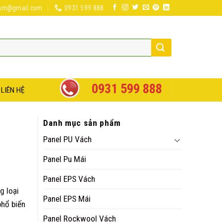
nam@gmail.com
0931 599 888
0931 599 888
LIÊN HỆ
Danh mục sản phẩm
Panel PU Vách
Panel Pu Mái
Panel EPS Vách
g loại
Panel EPS Mái
phổ biến
Panel Rockwool Vách