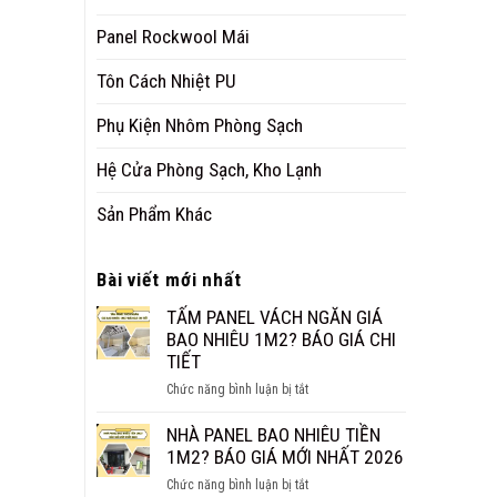
Panel Rockwool Mái
Tôn Cách Nhiệt PU
Phụ Kiện Nhôm Phòng Sạch
Hệ Cửa Phòng Sạch, Kho Lạnh
Sản Phẩm Khác
Bài viết mới nhất
TẤM PANEL VÁCH NGĂN GIÁ
BAO NHIÊU 1M2? BÁO GIÁ CHI
TIẾT
ở
Chức năng bình luận bị tắt
TẤM
PANEL
NHÀ PANEL BAO NHIÊU TIỀN
VÁCH
1M2? BÁO GIÁ MỚI NHẤT 2026
NGĂN
ở
Chức năng bình luận bị tắt
GIÁ