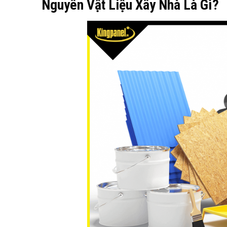
Nguyên
V
ật
L
iệu
X
ây
N
hà
L
à
G
ì?