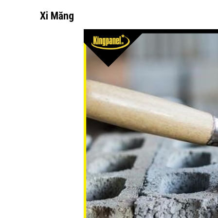
Xi
M
ăng