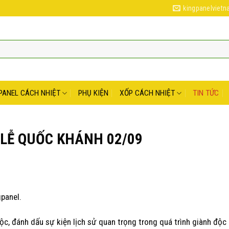
kingpanelviet
PANEL CÁCH NHIỆT
PHỤ KIỆN
XỐP CÁCH NHIỆT
TIN TỨC
 LỄ QUỐC KHÁNH 02/09
gpanel.
c, đánh dấu sự kiện lịch sử quan trọng trong quá trình giành độc 