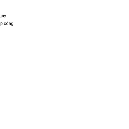
gày
ếp công