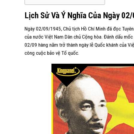
Lịch
S
ử
V
à
Ý N
ghĩa
C
ủa
N
gày
0
2/
Ngày 02/09/1945, Chủ tịch Hồ Chí Minh đã đọc Tuyên 
của nước Việt Nam Dân chủ Cộng hòa. Đánh dấu mốc lị
02/09 hàng năm trở thành ngày lễ Quốc khánh của Việ
công cuộc bảo vệ Tổ quốc.