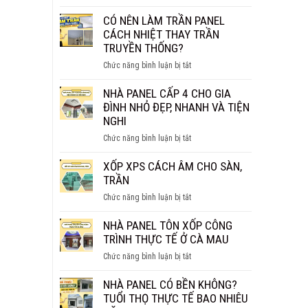
NHÀ
BAO
PANEL
CÓ NÊN LÀM TRẦN PANEL
NHIÊU
BAO
CÁCH NHIỆT THAY TRẦN
1M2?
NHIÊU
TRUYỀN THỐNG?
BÁO
TIỀN
GIÁ
ở
Chức năng bình luận bị tắt
1M2?
CHI
CÓ
BÁO
TIẾT
NÊN
NHÀ PANEL CẤP 4 CHO GIA
GIÁ
LÀM
ĐÌNH NHỎ ĐẸP, NHANH VÀ TIỆN
MỚI
TRẦN
NGHI
NHẤT
PANEL
2026
ở
Chức năng bình luận bị tắt
CÁCH
NHÀ
NHIỆT
PANEL
XỐP XPS CÁCH ÂM CHO SÀN,
THAY
CẤP
TRẦN
TRẦN
4
TRUYỀN
ở
Chức năng bình luận bị tắt
CHO
THỐNG?
XỐP
GIA
XPS
NHÀ PANEL TÔN XỐP CÔNG
ĐÌNH
CÁCH
TRÌNH THỰC TẾ Ở CÀ MAU
NHỎ
ÂM
ĐẸP,
ở
Chức năng bình luận bị tắt
CHO
NHANH
NHÀ
SÀN,
VÀ
PANEL
NHÀ PANEL CÓ BỀN KHÔNG?
TRẦN
TIỆN
TÔN
TUỔI THỌ THỰC TẾ BAO NHIÊU
NGHI
XỐP