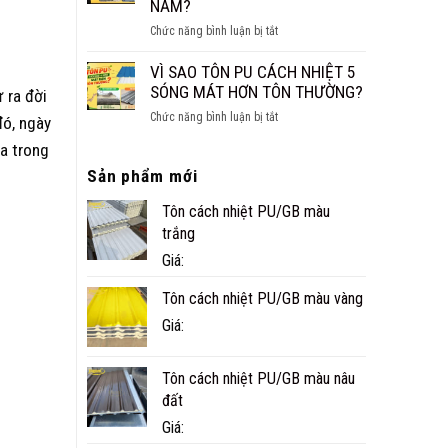
NĂM?
CÔNG
ở
Chức năng bình luận bị tắt
TRÌNH
NHÀ
THỰC
PANEL
VÌ SAO TÔN PU CÁCH NHIỆT 5
TẾ
CÓ
SÓNG MÁT HƠN TÔN THƯỜNG?
 ra đời
Ở
BỀN
CÀ
ở
Chức năng bình luận bị tắt
đó, ngày
KHÔNG?
MAU
VÌ
TUỔI
a trong
SAO
THỌ
Sản phẩm mới
TÔN
THỰC
PU
TẾ
Tôn cách nhiệt PU/GB màu
CÁCH
BAO
NHIỆT
trắng
NHIÊU
5
Giá:
NĂM?
SÓNG
MÁT
Tôn cách nhiệt PU/GB màu vàng
HƠN
Giá:
TÔN
THƯỜNG?
Tôn cách nhiệt PU/GB màu nâu
đất
Giá: