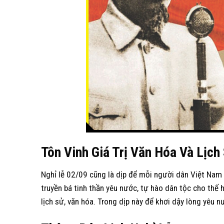
Tôn
V
inh
G
iá
T
rị
V
ăn
H
óa
V
à
L
ịch
Nghỉ lễ 02/09 cũng là dịp để mỗi người dân Việt Nam nh
truyền bá tinh thần yêu nước, tự hào dân tộc cho thế
lịch sử, văn hóa. Trong dịp này để khơi dậy lòng yêu n