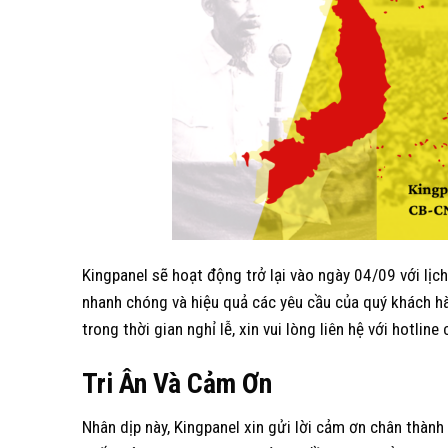
Kingpanel sẽ hoạt động trở lại vào ngày 04/09 với lịc
nhanh chóng và hiệu quả các yêu cầu của quý khách hà
trong thời gian nghỉ lễ, xin vui lòng liên hệ với hotline
Tri
Â
n
V
à
C
ảm
Ơ
n
Nhân dịp này, Kingpanel xin gửi lời cảm ơn chân thành