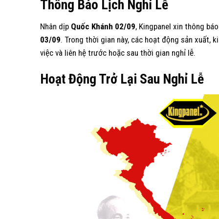
Thông
B
áo
L
ịch
N
ghỉ
L
ễ
Nhân dịp
Quốc Khánh
0
2/
0
9
, Kingpanel xin thông báo
0
3/0
9
. Trong thời gian này, các hoạt động sản xuất, 
việc và liên hệ trước hoặc sau thời gian nghỉ lễ.
Hoạt
Đ
ộng
T
rở
L
ại
S
au
N
ghỉ
L
ễ