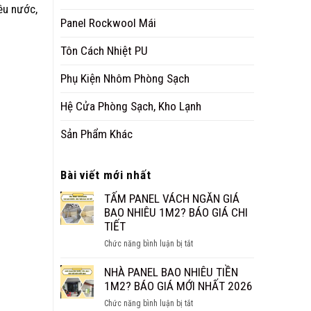
êu nước,
Panel Rockwool Mái
Tôn Cách Nhiệt PU
Phụ Kiện Nhôm Phòng Sạch
Hệ Cửa Phòng Sạch, Kho Lạnh
Sản Phẩm Khác
Bài viết mới nhất
TẤM PANEL VÁCH NGĂN GIÁ
BAO NHIÊU 1M2? BÁO GIÁ CHI
TIẾT
ở
Chức năng bình luận bị tắt
TẤM
PANEL
NHÀ PANEL BAO NHIÊU TIỀN
VÁCH
1M2? BÁO GIÁ MỚI NHẤT 2026
NGĂN
ở
Chức năng bình luận bị tắt
GIÁ