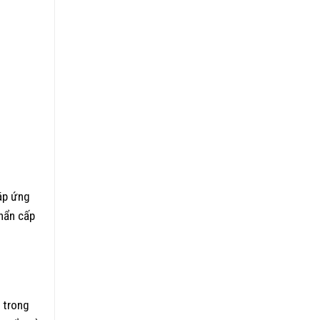
đáp ứng
hẩn cấp
 trong