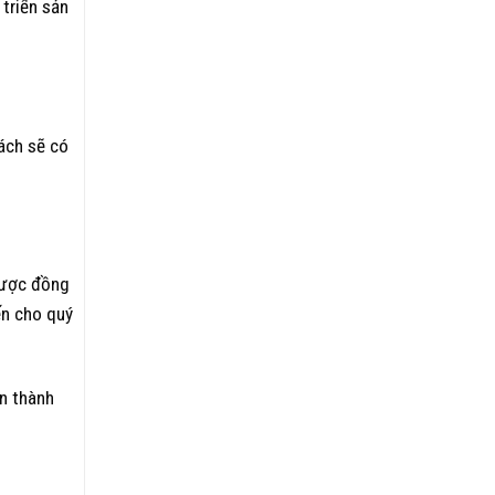
 triển sản
hách sẽ có
được đồng
ến cho quý
ân thành