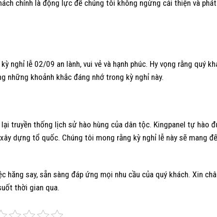
hách chính là động lực để chúng tôi không ngừng cải thiện và phát
kỳ nghỉ lễ 02/09 an lành, vui vẻ và hạnh phúc. Hy vọng rằng quý k
ởng những khoảnh khắc đáng nhớ trong kỳ nghỉ này.
lại truyền thống lịch sử hào hùng của dân tộc. Kingpanel tự hào 
, xây dựng tổ quốc. Chúng tôi mong rằng kỳ nghỉ lễ này sẽ mang đ
 việc hăng say, sẵn sàng đáp ứng mọi nhu cầu của quý khách. Xin ch
uốt thời gian qua.